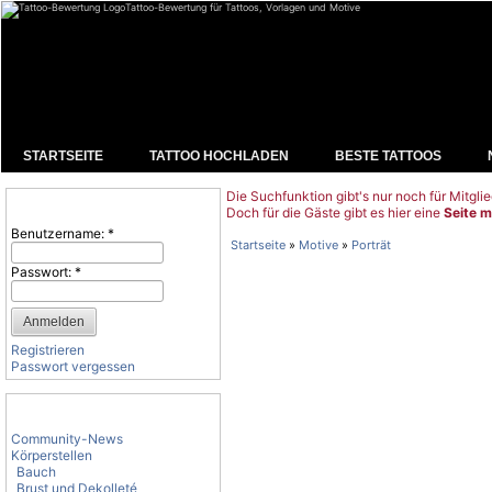
Tattoo-Bewertung für Tattoos, Vorlagen und Motive
STARTSEITE
TATTOO HOCHLADEN
BESTE TATTOOS
Die Suchfunktion gibt's nur noch für Mitglie
Benutzeranmeldung
Doch für die Gäste gibt es hier eine
Seite m
Benutzername:
*
Startseite
»
Motive
»
Porträt
Passwort:
*
Registrieren
Passwort vergessen
Tattoo-Kategorien
Community-News
Körperstellen
Bauch
Brust und Dekolleté