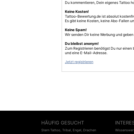
Du kommentieren, Dein eigenes Tattoo h
Keine Kosten!
Tattoo-Bewertung.de ist absolut kostenf
Es gibt keine Kosten, keine Abo-Fallen u
Keine Spam!
Wir senden Dir keine Werbung und geben D
Du bleibst anonym!
Zum Registrieren benötigst Du nur einen
und eine E-Mail-Adresse.
Jetzt registrieren
HÄUFIG GESUCHT
INTERE
Stern Tattoo
,
Tribal
,
Engel
,
Drachen
Wissenswert