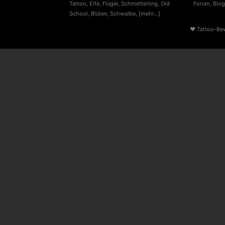
Tattoo
,
Elfe
,
Flügel
,
Schmetterling
,
Old
Forum
,
Blog
School
,
Blüten
,
Schwalbe
,
[mehr...]
♥
Tattoo-Be