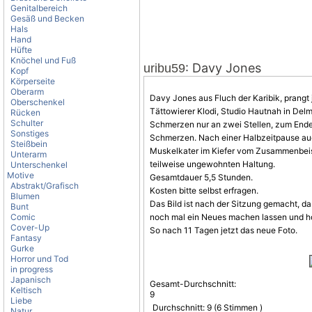
Genitalbereich
Gesäß und Becken
Hals
Hand
Hüfte
Knöchel und Fuß
: Davy Jones
uribu59
Kopf
Körperseite
Oberarm
Davy Jones aus Fluch der Karibik, prangt
Oberschenkel
Tättowierer Klodi, Studio Hautnah in Del
Rücken
Schulter
Schmerzen nur an zwei Stellen, zum Ende 
Sonstiges
Schmerzen
. Nach einer Halbzeitpause auc
Steißbein
Muskelkater im Kiefer vom Zusammenbeis
Unterarm
teilweise ungewohnten Haltung.
Unterschenkel
Motive
Gesamtdauer 5,5 Stunden.
Abstrakt/Grafisch
Kosten bitte selbst erfragen.
Blumen
Das Bild ist nach der Sitzung gemacht, da
Bunt
Comic
noch mal ein Neues machen lassen und h
Cover-Up
So nach 11 Tagen jetzt das neue Foto.
Fantasy
Gurke
Horror und Tod
in progress
Japanisch
Gesamt-Durchschnitt:
Keltisch
9
Liebe
Durchschnitt:
9
(
6
Stimmen )
Natur