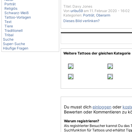
Porträt
Titel: Davy Jones
Religiös
Von
uribu59
am 11. Februar 2020 - 16:02
Schwarz-Weiß
Kategorien:
Porträt
,
Oberarm
Tattoo-Vorlagen
Dieses Bild verlinken?
Text
Tiere
Traditionell
Tribal
Suche
Super-Suche
Häufige Fragen
Weitere Tattoos der gleichen Kategorie
Du musst dich
einloggen
oder
koste
Bewerten oder Kommentieren zu k
Warum registrieren?
Als registrierter Besucher kannst Du das 
Suchfunktion für Tattoos und erhältst T