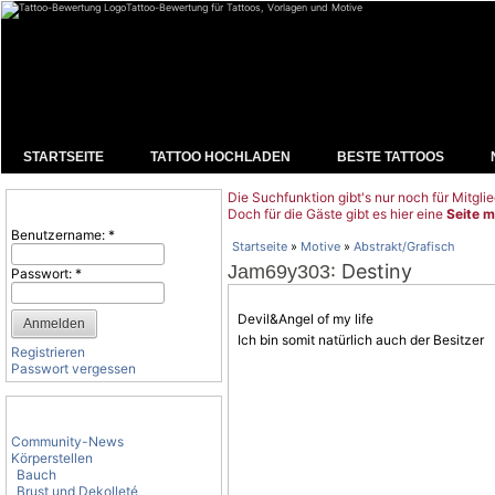
Tattoo-Bewertung für Tattoos, Vorlagen und Motive
STARTSEITE
TATTOO HOCHLADEN
BESTE TATTOOS
Die Suchfunktion gibt's nur noch für Mitglie
Benutzeranmeldung
Doch für die Gäste gibt es hier eine
Seite m
Benutzername:
*
Startseite
»
Motive
»
Abstrakt/Grafisch
: Destiny
Jam69y303
Passwort:
*
Devil&Angel of my life
Ich bin somit natürlich auch der Besitzer
Registrieren
Passwort vergessen
Tattoo-Kategorien
Community-News
Körperstellen
Bauch
Brust und Dekolleté