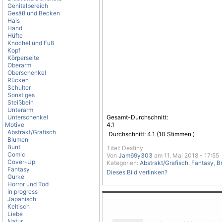
Genitalbereich
Gesäß und Becken
Hals
Hand
Hüfte
Knöchel und Fuß
Kopf
Körperseite
Oberarm
Oberschenkel
Rücken
Schulter
Sonstiges
Steißbein
Unterarm
Unterschenkel
Gesamt-Durchschnitt:
Motive
4.1
Abstrakt/Grafisch
Durchschnitt:
4.1
(
10
Stimmen )
Blumen
Bunt
Titel: Destiny
Comic
Von
Jam69y303
am 11. Mai 2018 - 17:55
Cover-Up
Kategorien:
Abstrakt/Grafisch
,
Fantasy
,
B
Fantasy
Dieses Bild verlinken?
Gurke
Horror und Tod
in progress
Japanisch
Keltisch
Liebe
Natur