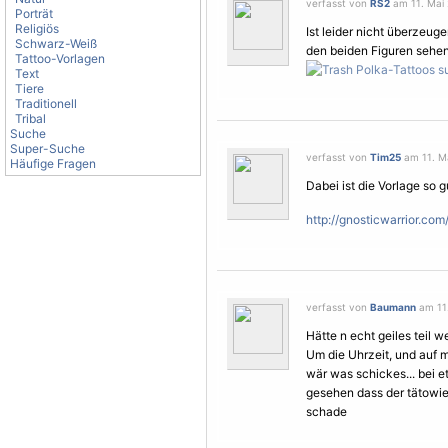
verfasst von
RS2
am 11. Mai 
Porträt
Religiös
Ist leider nicht überzeu
Schwarz-Weiß
den beiden Figuren sehen
Tattoo-Vorlagen
Text
Tiere
Traditionell
Tribal
Suche
Super-Suche
verfasst von
Tim25
am 11. Ma
Häufige Fragen
Dabei ist die
Vorlage
so g
http://gnosticwarrior.co
verfasst von
Baumann
am 11.
Hätte n echt geiles teil w
Um die Uhrzeit, und auf 
wär was schickes... bei
gesehen dass der tätowier
schade