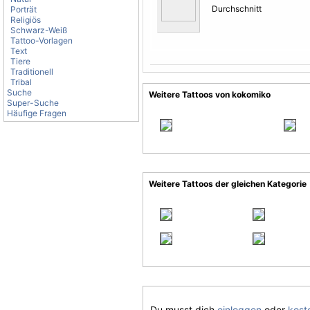
Durchschnitt
Porträt
Religiös
Schwarz-Weiß
Tattoo-Vorlagen
Text
Tiere
Traditionell
Tribal
Suche
Weitere Tattoos von kokomiko
Super-Suche
Häufige Fragen
Weitere Tattoos der gleichen Kategorie
Du musst dich
einloggen
oder
koste