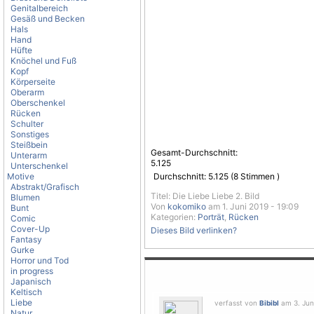
Genitalbereich
Gesäß und Becken
Hals
Hand
Hüfte
Knöchel und Fuß
Kopf
Körperseite
Oberarm
Oberschenkel
Rücken
Schulter
Sonstiges
Steißbein
Gesamt-Durchschnitt:
Unterarm
5.125
Unterschenkel
Motive
Durchschnitt:
5.125
(
8
Stimmen )
Abstrakt/Grafisch
Titel: Die Liebe Liebe 2. Bild
Blumen
Von
kokomiko
am 1. Juni 2019 - 19:09
Bunt
Kategorien:
Porträt
,
Rücken
Comic
Cover-Up
Dieses Bild verlinken?
Fantasy
Gurke
Horror und Tod
in progress
Japanisch
Keltisch
Liebe
verfasst von
Bibibl
am 3. Juni
Natur