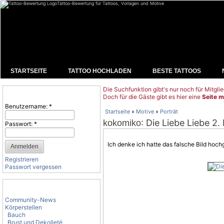
Tattoo-Bewertung für Tattoos, Vorlagen und Motive
STARTSEITE
TATTOO HOCHLADEN
BESTE TATTOOS
Die Suchfunktion gibt's nur noch für Mitglie
Benutzeranmeldung
Doch für die Gäste gibt es hier eine
Seite m
Benutzername:
*
Startseite
»
Motive
»
Porträt
: Die Liebe Liebe 2. 
kokomiko
Passwort:
*
Ich denke ich hatte das falsche Bild hochg
Registrieren
Passwort vergessen
Tattoo-Kategorien
Community-News
Körperstellen
Bauch
Brust und Dekolleté