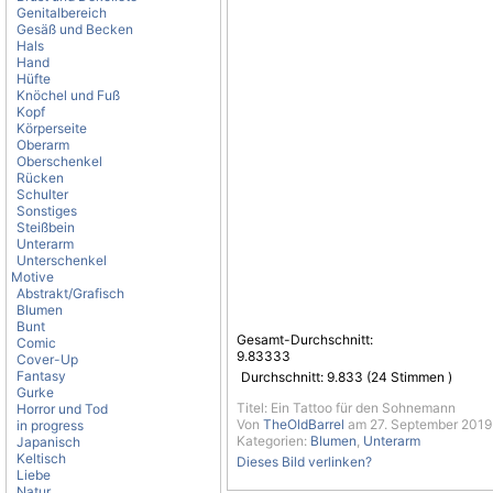
Genitalbereich
Gesäß und Becken
Hals
Hand
Hüfte
Knöchel und Fuß
Kopf
Körperseite
Oberarm
Oberschenkel
Rücken
Schulter
Sonstiges
Steißbein
Unterarm
Unterschenkel
Motive
Abstrakt/Grafisch
Blumen
Bunt
Gesamt-Durchschnitt:
Comic
9.83333
Cover-Up
Fantasy
Durchschnitt:
9.833
(
24
Stimmen )
Gurke
Titel: Ein Tattoo für den Sohnemann
Horror und Tod
Von
TheOldBarrel
am 27. September 2019
in progress
Kategorien:
Blumen
,
Unterarm
Japanisch
Keltisch
Dieses Bild verlinken?
Liebe
Natur