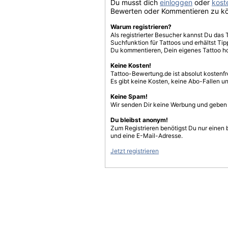
Du musst dich
einloggen
oder
koste
Bewerten oder Kommentieren zu k
Warum registrieren?
Als registrierter Besucher kannst Du das 
Suchfunktion für Tattoos und erhältst T
Du kommentieren, Dein eigenes Tattoo h
Keine Kosten!
Tattoo-Bewertung.de ist absolut kostenf
Es gibt keine Kosten, keine Abo-Fallen u
Keine Spam!
Wir senden Dir keine Werbung und geben D
Du bleibst anonym!
Zum Registrieren benötigst Du nur einen
und eine E-Mail-Adresse.
Jetzt registrieren