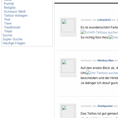
Porträt
Religiös
Schwarz-Weiß
Tattoo-Vorlagen
Text
verfasst von
LillianS32
am 30
Tiere
Traditionell
Es ist wunderschön! Farb
Tribal
Suche
So richtig fürs Herz
Super-Suche
Häufige Fragen
verfasst von
Monkey Man
am 
Auf den ersten Blick ok. A
Uhr
bescheiden und der Hint
Je läänger ich drauf guck
verfasst von
Shellpusher
am 
Das Tattoo ist gut gemac