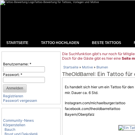
Tattoo-Bewertung für Tattoos, Vorlagen und Motive
STARTSEITE
TATTOO HOCHLADEN
BESTE TATTOOS
Die Suchfunktion gibt's nur noch für Mitglie
Benutzeranmeldung
Doch für die Gäste gibt es hier eine
Seite m
Benutzername:
*
Startseite
»
Motive
»
Blumen
: Ein Tattoo f
TheOldBarrel
Passwort:
*
Es handelt sich hier um ein Tattoo für d
mir. Dauer ca. 6 Std.
Registrieren
Passwort vergessen
Instagram.com/michaelburger.tattoo
facebook.com/theoldbarreltattoo
Tattoo-Kategorien
Bayern/Oberpfalz
Community-News
Körperstellen
Bauch
Brust und Dekolleté