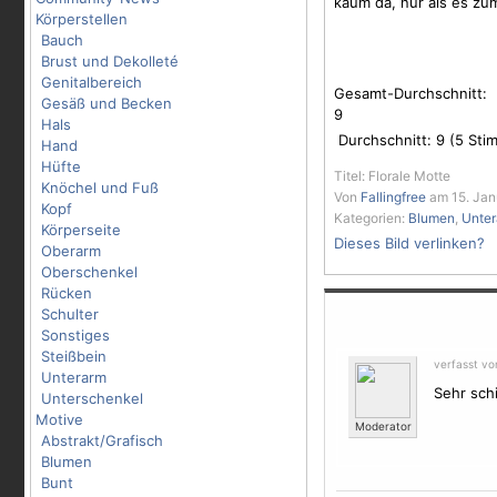
kaum da, nur als es zu
Körperstellen
Bauch
Brust und Dekolleté
Genitalbereich
Gesamt-Durchschnitt:
Gesäß und Becken
9
Hals
Durchschnitt:
9
(
5
Stim
Hand
Hüfte
Titel: Florale Motte
Knöchel und Fuß
Von
Fallingfree
am 15. Jan
Kopf
Kategorien:
Blumen
,
Unte
Körperseite
Dieses Bild verlinken?
Oberarm
Oberschenkel
Rücken
Schulter
Sonstiges
Steißbein
verfasst v
Unterarm
Sehr schi
Unterschenkel
Motive
Moderator
Abstrakt/Grafisch
Blumen
Bunt