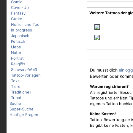
Comic
Cover-Up
Weitere Tattoos der gl
Fantasy
Gurke
Horror und Tod
in progress
Japanisch
Keltisch
Liebe
Natur
Porträt
Religiös
Schwarz-Weiß
Du musst dich
einlog
Tattoo-Vorlagen
Bewerten oder Komme
Text
Tiere
Warum registrieren?
Traditionell
Als registrierter Besu
Tribal
Tattoos und erhältst 
Suche
eigenes Tattoo hochla
Super-Suche
Keine Kosten!
Häufige Fragen
Tattoo-Bewertung.de i
Es gibt keine Kosten, 