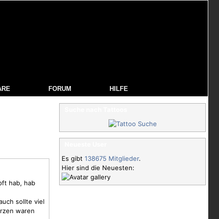
ARE
FORUM
HILFE
Suche nach Tattoos
Neueste User
Es gibt
138675 Mitglieder
.
Hier sind die Neuesten:
ft hab, hab
uch sollte viel
rzen
waren