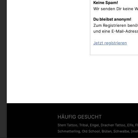
Keine Spam!
Wir senden Dir keine W
Du bleibst anonym!
Zum Registrieren benö
und eine E-Mail-Adres
Jetzt registrieren
HÄUFIG GESUCHT
Stern Tattoo
,
Tribal
,
Engel
,
Drachen Tattoo
,
Elfe
,
F
Schmetterling
,
Old School
,
Blüten
,
Schwalbe
,
[meh