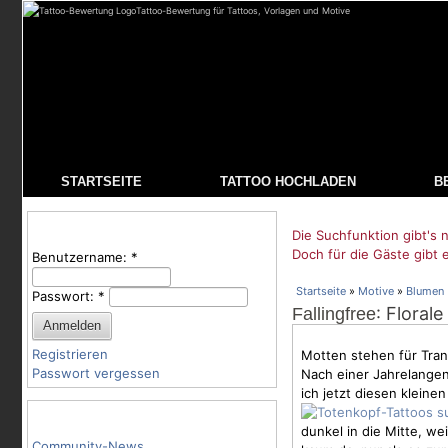
Tattoo-Bewertung für Tattoos, Vorlagen und Motive
STARTSEITE
TATTOO HOCHLADEN
B
Benutzeranmeldung
Die Suchfunktion gibt's n
Doch für die Gäste gibt 
Benutzername:
*
Startseite
»
Motive
»
Blumen
Passwort:
*
: Floral
Fallingfree
Registrieren
Motten stehen für Tran
Passwort vergessen
Nach einer Jahrelange
ich jetzt diesen klein
Tattoo-Kategorien
dunkel in die Mitte, we
Community-News