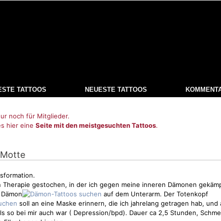
ESTE TATTOOS
NEUESTE TATTOOS
KOMMENT
ur noch für Mitglieder.
es hier eine
Seite mit den meistgesuchten Tattoos
.
e Motte
sformation.
n Therapie gestochen, in der ich gegen meine inneren Dämonen gekämp
en Dämon
auf dem Unterarm. Der Totenkopf
soll an eine Maske erinnern, die ich jahrelang getragen hab, und a
ils so bei mir auch war ( Depression/bpd). Dauer ca 2,5 Stunden,
Schme