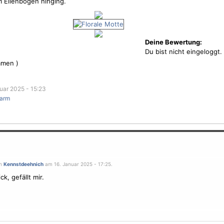
m Ellenbogen hinging.
Deine Bewertung:
Du bist nicht eingeloggt.
men )
uar 2025 - 15:23
rarm
on
Kennstdeehnich
am 16. Januar 2025 - 17:25.
ck, gefällt mir.