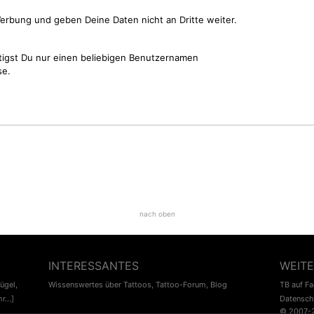
erbung und geben Deine Daten nicht an Dritte weiter.
tigst Du nur einen beliebigen Benutzernamen
se.
nach oben
INTERESSANTES
WEITE
lügel
,
Wissenswertes über Tattoos
,
Tattoo-Forum
,
Blog
TB auf F
r...]
Datensch
© 2007-