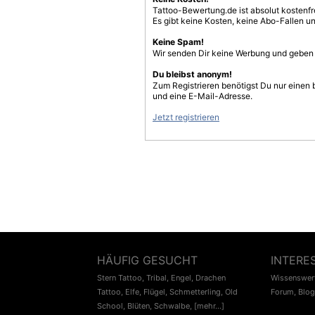
Tattoo-Bewertung.de ist absolut kostenf
Es gibt keine Kosten, keine Abo-Fallen u
Keine Spam!
Wir senden Dir keine Werbung und geben D
Du bleibst anonym!
Zum Registrieren benötigst Du nur einen
und eine E-Mail-Adresse.
Jetzt registrieren
HÄUFIG GESUCHT
INTERE
Stern Tattoo
,
Tribal
,
Engel
,
Drachen
Wissenswert
Tattoo
,
Elfe
,
Flügel
,
Schmetterling
,
Old
Forum
,
Blog
School
,
Blüten
,
Schwalbe
,
[mehr...]