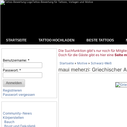
Tattoo-Bewertung für Tattoos, Vorlagen und Motive
STARTSEITE
TATTOO HOCHLADEN
BESTE TATTOOS
Die Suchfunktion gibt's nur noch für Mitglie
Benutzeranmeldung
Doch für die Gäste gibt es hier eine
Seite m
Benutzername:
*
Startseite
»
Motive
»
Schwarz-Weiß
: Griechischer A
maui meherzi
Passwort:
*
Registrieren
Passwort vergessen
Tattoo-Kategorien
Community-News
Körperstellen
Bauch
Brust und Dekolleté