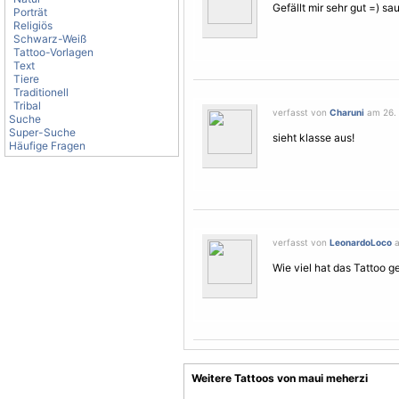
Gefällt mir sehr gut =) s
Porträt
Religiös
Schwarz-Weiß
Tattoo-Vorlagen
Text
Tiere
Traditionell
Tribal
verfasst von
Charuni
am 26. A
Suche
Super-Suche
sieht klasse aus!
Häufige Fragen
verfasst von
LeonardoLoco
a
Wie viel hat das Tattoo g
Weitere Tattoos von maui meherzi