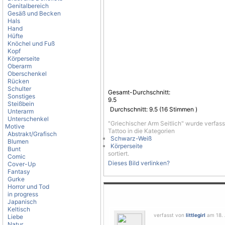
Genitalbereich
Gesäß und Becken
Hals
Hand
Hüfte
Knöchel und Fuß
Kopf
Körperseite
Oberarm
Oberschenkel
Rücken
Schulter
Gesamt-Durchschnitt:
Sonstiges
9.5
Steißbein
Durchschnitt:
9.5
(
16
Stimmen )
Unterarm
Unterschenkel
"Griechischer Arm Seitlich" wurde verfas
Motive
Tattoo in die Kategorien
Abstrakt/Grafisch
Schwarz-Weiß
Blumen
Körperseite
Bunt
sortiert.
Comic
Dieses Bild verlinken?
Cover-Up
Fantasy
Gurke
Horror und Tod
in progress
Japanisch
Keltisch
verfasst von
littlegirl
am 18. A
Liebe
Natur