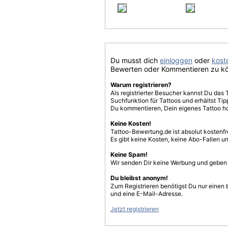
Du musst dich
einloggen
oder
koste
Bewerten oder Kommentieren zu k
Warum registrieren?
Als registrierter Besucher kannst Du das 
Suchfunktion für Tattoos und erhältst T
Du kommentieren, Dein eigenes Tattoo h
Keine Kosten!
Tattoo-Bewertung.de ist absolut kostenf
Es gibt keine Kosten, keine Abo-Fallen u
Keine Spam!
Wir senden Dir keine Werbung und geben D
Du bleibst anonym!
Zum Registrieren benötigst Du nur einen
und eine E-Mail-Adresse.
Jetzt registrieren