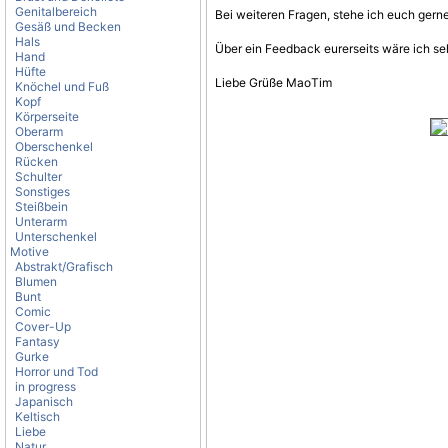
Genitalbereich
Bei weiteren Fragen, stehe ich euch gerne
Gesäß und Becken
Hals
Über ein Feedback eurerseits wäre ich seh
Hand
Hüfte
Liebe Grüße MaoTim
Knöchel und Fuß
Kopf
Körperseite
Oberarm
Oberschenkel
Rücken
Schulter
Sonstiges
Steißbein
Unterarm
Unterschenkel
Motive
Abstrakt/Grafisch
Blumen
Bunt
Comic
Cover-Up
Fantasy
Gurke
Horror und Tod
in progress
Japanisch
Keltisch
Liebe
Natur