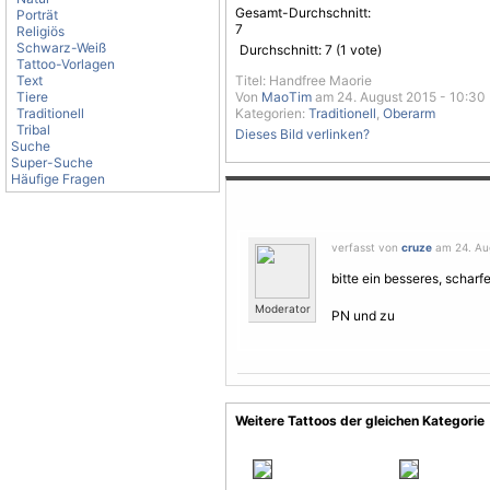
Gesamt-Durchschnitt:
Porträt
7
Religiös
Schwarz-Weiß
Durchschnitt:
7
(
1
vote)
Tattoo-Vorlagen
Text
Titel: Handfree Maorie
Tiere
Von
MaoTim
am 24. August 2015 - 10:30
Traditionell
Kategorien:
Traditionell
,
Oberarm
Tribal
Dieses Bild verlinken?
Suche
Super-Suche
Häufige Fragen
verfasst von
cruze
am 24. Aug
bitte ein besseres, schar
Moderator
PN und zu
Weitere Tattoos der gleichen Kategorie