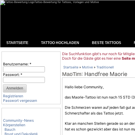
Tattoo-Bewertung für Tattoos, Vorlagen und Motive
STARTSEITE
TATTOO HOCHLADEN
BESTE TATTOOS
Die Suchfunktion gibt's nur noch für Mitglie
Benutzeranmeldung
Doch für die Gäste gibt es hier eine
Seite m
Benutzername:
*
Startseite
»
Motive
»
Traditionell
: Handfree Maorie
MaoTim
Passwort:
*
Hallo liebe Community,
Registrieren
das Maorie-Tattoo ist nun nach 15 STD (3)
Passwort vergessen
Die
Schmerzen
waren auf jeden fall gut a
Tattoo-Kategorien
Schmerzhafter als das Tattoo jetzt.
Community-News
Klar an manchen Stellen gerade so an de
Körperstellen
hat es schon gezwickt aber das ist nun mal
Bauch
Brust und Dekolleté