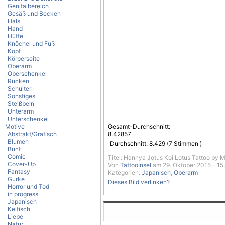
Genitalbereich
Gesäß und Becken
Hals
Hand
Hüfte
Knöchel und Fuß
Kopf
Körperseite
Oberarm
Oberschenkel
Rücken
Schulter
Sonstiges
Steißbein
Unterarm
Unterschenkel
Motive
Gesamt-Durchschnitt:
Abstrakt/Grafisch
8.42857
Blumen
Durchschnitt:
8.429
(
7
Stimmen )
Bunt
Comic
Titel: Hannya Jotus Koi Lotus Tattoo by 
Cover-Up
Von
TattooInsel
am 29. Oktober 2015 - 15
Fantasy
Kategorien:
Japanisch
,
Oberarm
Gurke
Dieses Bild verlinken?
Horror und Tod
in progress
Japanisch
Keltisch
Liebe
Natur