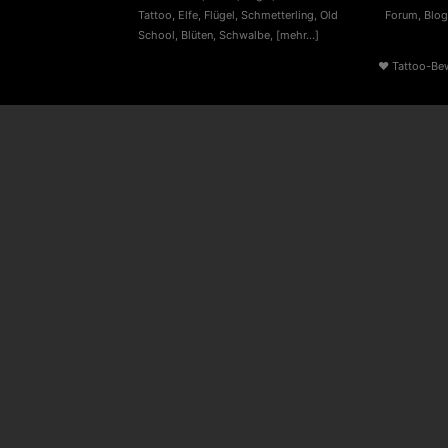
Tattoo
,
Elfe
,
Flügel
,
Schmetterling
,
Old
Forum
,
Blog
School
,
Blüten
,
Schwalbe
,
[mehr...]
♥
Tattoo-Be