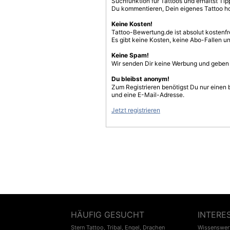
Suchfunktion für Tattoos und erhältst T
Du kommentieren, Dein eigenes Tattoo h
Keine Kosten!
Tattoo-Bewertung.de ist absolut kostenf
Es gibt keine Kosten, keine Abo-Fallen u
Keine Spam!
Wir senden Dir keine Werbung und geben D
Du bleibst anonym!
Zum Registrieren benötigst Du nur einen
und eine E-Mail-Adresse.
Jetzt registrieren
HÄUFIG GESUCHT
INTERE
Stern Tattoo
,
Tribal
,
Engel
,
Drachen
Wissenswert