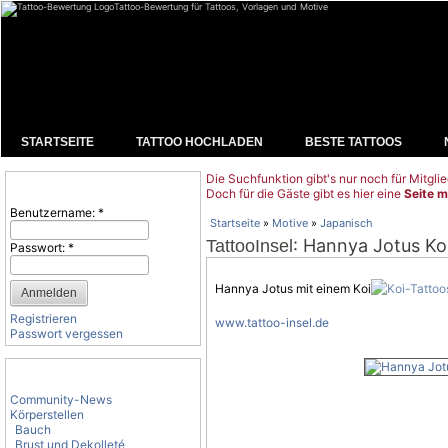
Tattoo-Bewertung für Tattoos, Vorlagen und Motive
STARTSEITE
TATTOO HOCHLADEN
BESTE TATTOOS
Die Suchfunktion gibt's nur noch für Mitglie
Benutzeranmeldung
Doch für die Gäste gibt es hier eine
Seite m
Benutzername:
*
Startseite
»
Motive
»
Japanisch
: Hannya Jotus Ko
TattooInsel
Passwort:
*
Hannya Jotus mit einem Koi
Registrieren
www.tattoo-insel.de
Passwort vergessen
Tattoo-Kategorien
Community-News
Körperstellen
Bauch
Brust und Dekolleté