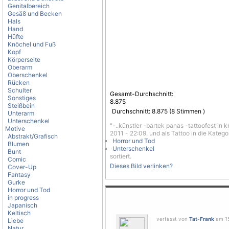
Genitalbereich
Gesäß und Becken
Hals
Hand
Hüfte
Knöchel und Fuß
Kopf
Körperseite
Oberarm
Oberschenkel
Rücken
Schulter
Gesamt-Durchschnitt:
Sonstiges
8.875
Steißbein
Durchschnitt:
8.875
(
8
Stimmen )
Unterarm
Unterschenkel
"-..künstler -bartek panas -tattoofest in 
Motive
2011 - 22:09. und als Tattoo in die Katego
Abstrakt/Grafisch
Horror und Tod
Blumen
Unterschenkel
Bunt
sortiert.
Comic
Dieses Bild verlinken?
Cover-Up
Fantasy
Gurke
Horror und Tod
in progress
Japanisch
Keltisch
verfasst von
Tat-Frank
am 15
Liebe
Natur