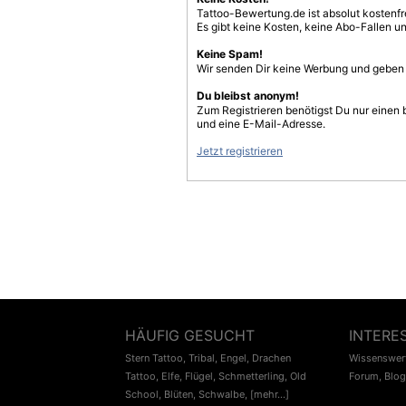
Tattoo-Bewertung.de ist absolut kostenf
Es gibt keine Kosten, keine Abo-Fallen u
Keine Spam!
Wir senden Dir keine Werbung und geben D
Du bleibst anonym!
Zum Registrieren benötigst Du nur einen
und eine E-Mail-Adresse.
Jetzt registrieren
HÄUFIG GESUCHT
INTERE
Stern Tattoo
,
Tribal
,
Engel
,
Drachen
Wissenswert
Tattoo
,
Elfe
,
Flügel
,
Schmetterling
,
Old
Forum
,
Blog
School
,
Blüten
,
Schwalbe
,
[mehr...]