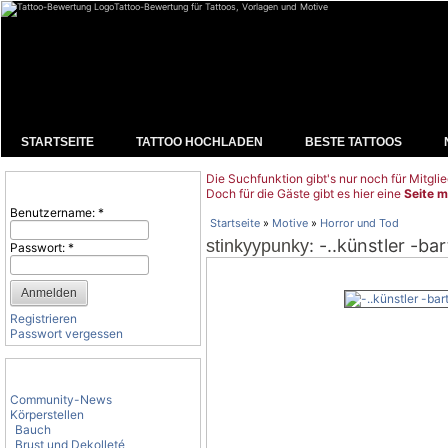
Tattoo-Bewertung für Tattoos, Vorlagen und Motive
STARTSEITE
TATTOO HOCHLADEN
BESTE TATTOOS
Die Suchfunktion gibt's nur noch für Mitglie
Benutzeranmeldung
Doch für die Gäste gibt es hier eine
Seite m
Benutzername:
*
Startseite
»
Motive
»
Horror und Tod
: -..künstler -ba
stinkyypunky
Passwort:
*
Registrieren
Passwort vergessen
Tattoo-Kategorien
Community-News
Körperstellen
Bauch
Brust und Dekolleté