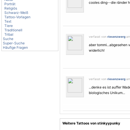
cooles ding--die ränder h
Porträt
Religiös
Schwarz-Weiß
Tattoo-Vorlagen
Text
Tiere
Traditionell
Tribal
verfasst von
riesenzwerg
am 
Suche
Super-Suche
aber tommi...abgesehen vo
Häufige Fragen
widerlich!
verfasst von
riesenzwerg
am 
...denke es ist auffer Wad
biologisches Unikum...
Weitere Tattoos von stinkyypunky