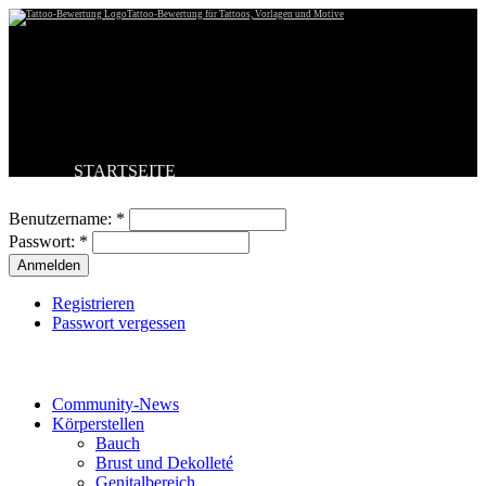
Tattoo-Bewertung für Tattoos, Vorlagen und Motive
STARTSEITE
Benutzeranmeldung
TATTOO HOCHLADEN
BESTE TATTOOS
Benutzername:
*
NEUESTE TATTOOS
Passwort:
*
KOMMENTARE
FORUM
HILFE
Registrieren
Passwort vergessen
Tattoo-Kategorien
Community-News
Körperstellen
Bauch
Brust und Dekolleté
Genitalbereich