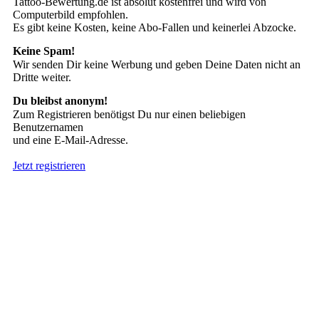
Tattoo-Bewertung.de ist absolut kostenfrei und wird von
Computerbild empfohlen.
Es gibt keine Kosten, keine Abo-Fallen und keinerlei Abzocke.
Keine Spam!
Wir senden Dir keine Werbung und geben Deine Daten nicht an
Dritte weiter.
Du bleibst anonym!
Zum Registrieren benötigst Du nur einen beliebigen
Benutzernamen
und eine E-Mail-Adresse.
Jetzt registrieren
Suche nach Tattoos
Neueste User
Es gibt
138675 Mitglieder
.