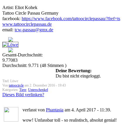
Artist: Eliot Kohek
Tattoo Circle Passau Germany
facebook:
https://www.facebook.com/tattoocirclepassau/?fref=ts
www.tattoocirclepassau.de
email:
tcw-passau@gmx.de
Gesamt-Durchschnitt:
9.77083
Durchschnitt:
9.771
(
48
Stimmen )
Deine Bewertung:
Du bist nicht eingeloggt.
Titel: Löwe
Von
tattoocircle
am 2. Dezember 2016 - 19:43
Kategorien:
Tiere
,
Unterschenkel
Dieses Bild verlinken?
verfasst von
Phantasia
am 4. April 2017 - 11:39.
wow! Unfassbar toll - so realistisch, absolut genial!