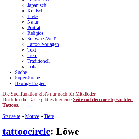
Japanisch
Keltisch
Liebe
Natur
Porträt
Religiös
Schwarz-Weiß
Tattoo-Vorlagen
Text
Tiere
Traditionell
Tribal
Suche
Super-Suche
Häufige Fragen
Die Suchfunktion gibt's nur noch für Mitglieder.
Doch für die Gäste gibt es hier eine
Seite mit den meistgesuchten
Tattoos
.
Startseite
»
Motive
»
Tiere
tattoocircle
: Löwe