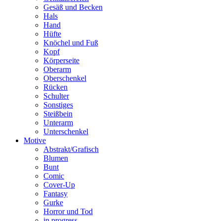
Gesäß und Becken
Hals
Hand
Hüfte
Knöchel und Fuß
Kopf
Körperseite
Oberarm
Oberschenkel
Rücken
Schulter
Sonstiges
Steißbein
Unterarm
Unterschenkel
Motive
Abstrakt/Grafisch
Blumen
Bunt
Comic
Cover-Up
Fantasy
Gurke
Horror und Tod
in progress