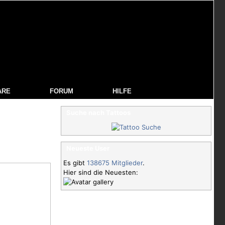
ARE
FORUM
HILFE
Suche nach Tattoos
Neueste User
Es gibt
138675 Mitglieder
.
Hier sind die Neuesten: