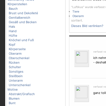
Körperstellen
"Luftikus" wurde verfasst
Bauch
Tiere
Brust und Dekolleté
Oberarm
Genitalbereich
sortiert.
Gesäß und Becken
Dieses Bild verlinken?
Hals
Hand
Hüfte
Knöchel und Fuß
Kopf
Körperseite
verfasst v
Oberarm
ich nehm
Oberschenkel
- deshalb
Rücken
Schulter
Sonstiges
Steißbein
Unterarm
Unterschenkel
verfasst v
Motive
ganz toll
Abstrakt/Grafisch
Blumen
Bunt