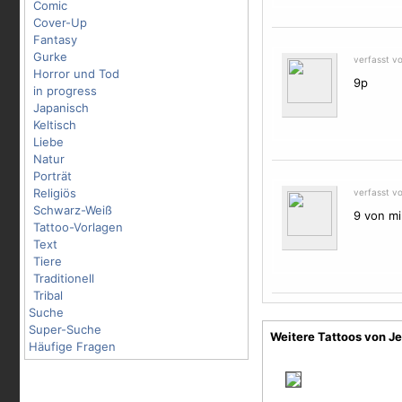
Comic
Cover-Up
Fantasy
Gurke
verfasst v
Horror und Tod
9p
in progress
Japanisch
Keltisch
Liebe
Natur
Porträt
Religiös
verfasst v
Schwarz-Weiß
9 von mi
Tattoo-Vorlagen
Text
Tiere
Traditionell
Tribal
Suche
Super-Suche
Weitere Tattoos von J
Häufige Fragen