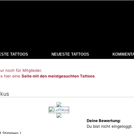
ESTE TATTOOS
NEUESTE TATTOOS
KOMMENT
ur noch für Mitglieder.
es hier eine
Seite mit den meistgesuchten Tattoos
.
ikus
Deine Bewertung:
Du bist nicht eingeloggt.
8
Stimmen )