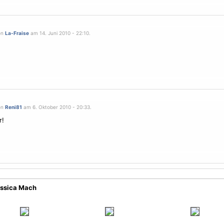
on
La-Fraise
am 14. Juni 2010 - 22:10.
on
Reni81
am 6. Oktober 2010 - 20:33.
r!
essica Mach