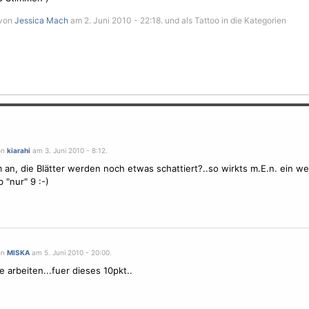
 von
Jessica Mach
am 2. Juni 2010 - 22:18. und als Tattoo in die Kategorien
on
kiarahi
am 3. Juni 2010 - 8:12.
 an, die Blätter werden noch etwas schattiert?..so wirkts m.E.n. ein we
 "nur" 9 :-)
on
MISKA
am 5. Juni 2010 - 20:00.
e arbeiten...fuer dieses 10pkt..