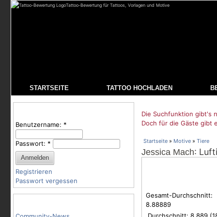
Tattoo-Bewertung für Tattoos, Vorlagen und Motive
STARTSEITE
TATTOO HOCHLADEN
B
Benutzeranmeldung
Die Suchfunktion gibt's n
Doch für die Gäste gibt 
Benutzername:
*
Startseite
»
Motive
»
Tiere
Passwort:
*
: Luft
Jessica Mach
Registrieren
Passwort vergessen
Gesamt-Durchschnitt:
Tattoo-Kategorien
8.88889
Durchschnitt:
8.889
(
1
Community-News