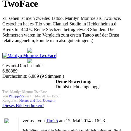
TwoFace
Zu sehen ist mein zweites Tattoo, Marilyn Monroe als TwoFace.
Gestochen hat es Tilo vom Clannad Studio in Heidenheim a.d.
Brenz für 440 €. Reine Stechzeit betrug etwa 3 Stunden. Die
Schmerzen
waren im Vergleich zum ersten Tattoo auf der Brust
relativ angenehm, konnte man also gut ertragen :)
Gesamt-Durchschnitt:
6.88889
Durchschnitt:
6.889
(
9
Stimmen )
Deine Bewertung:
Du bist nicht eingeloggt.
Titel: Marilyn Monroe TwoFace
Von
Philipp295
am 15. Mai 2014 - 15:53
Kategorien:
Horror und Tod
,
Oberarm
Dieses Bild verlinken?
verfasst von
Tim25
am 15. Mai 2014 - 16:23.
Ich hätte jetzt die Monroe nicht wirklich erkannt, find