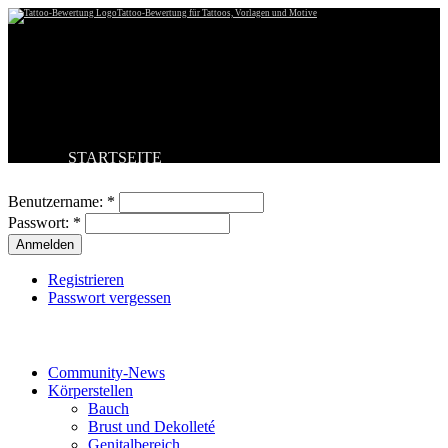
Tattoo-Bewertung für Tattoos, Vorlagen und Motive
STARTSEITE
Benutzeranmeldung
TATTOO HOCHLADEN
BESTE TATTOOS
Benutzername:
*
NEUESTE TATTOOS
Passwort:
*
KOMMENTARE
FORUM
HILFE
Registrieren
Passwort vergessen
Tattoo-Kategorien
Community-News
Körperstellen
Bauch
Brust und Dekolleté
Genitalbereich