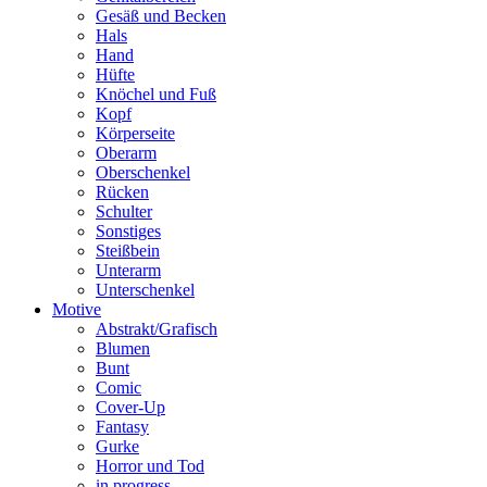
Gesäß und Becken
Hals
Hand
Hüfte
Knöchel und Fuß
Kopf
Körperseite
Oberarm
Oberschenkel
Rücken
Schulter
Sonstiges
Steißbein
Unterarm
Unterschenkel
Motive
Abstrakt/Grafisch
Blumen
Bunt
Comic
Cover-Up
Fantasy
Gurke
Horror und Tod
in progress