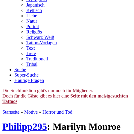
Japanisch
Keltisch
Liebe
Natur
Porträt
Religiös
Schwarz-Weiß
Tattoo-Vorlagen
Text
Tiere
Traditionell
Tribal
Suche
Super-Suche
Häufige Fragen
Die Suchfunktion gibt's nur noch für Mitglieder.
Doch für die Gäste gibt es hier eine
Seite mit den meistgesuchten
Tattoos
.
Startseite
»
Motive
»
Horror und Tod
Philipp295
: Marilyn Monroe