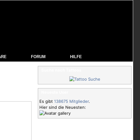
ARE
FORUM
HILFE
Suche nach Tattoos
Neueste User
Es gibt
138675 Mitglieder
.
Hier sind die Neuesten: