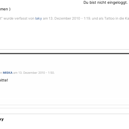
Du bist nicht eingeloggt.
men )
it" wurde verfasst von
laky
am 13. Dezember 2010 - 1:19. und als Tattoo in die K
on
MISKA
am 13. Dezember 2010 - 1:50.
itte!
ky