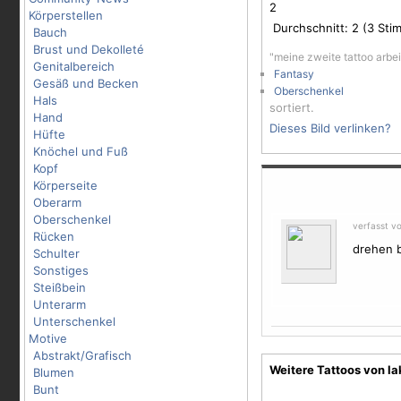
2
Körperstellen
Durchschnitt:
2
(
3
Stim
Bauch
Brust und Dekolleté
"meine zweite tattoo arbe
Genitalbereich
Fantasy
Gesäß und Becken
Oberschenkel
Hals
sortiert.
Hand
Dieses Bild verlinken?
Hüfte
Knöchel und Fuß
Kopf
Körperseite
Oberarm
Oberschenkel
verfasst v
Rücken
drehen b
Schulter
Sonstiges
Steißbein
Unterarm
Unterschenkel
Motive
Abstrakt/Grafisch
Weitere Tattoos von la
Blumen
Bunt