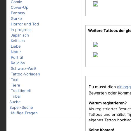
Comic
Cover-Up
Fantasy
Gurke
Horror und Tod
in progress
Weitere Tattoos der gl
Japanisch
Keltisch
Liebe
Natur
Porträt
Religiös
Schwarz-Weiß
Tattoo-Vorlagen
Text
Tiere
Du musst dich
einlog
Traditionell
Bewerten oder Komme
Tribal
Suche
Warum registrieren?
Super-Suche
Als registrierter Besu
Häufige Fragen
Tattoos und erhältst 
eigenes Tattoo hochla
Keine Kosten!