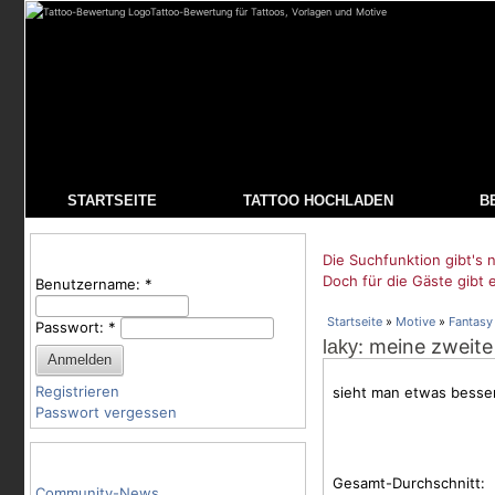
Tattoo-Bewertung für Tattoos, Vorlagen und Motive
STARTSEITE
TATTOO HOCHLADEN
B
Benutzeranmeldung
Die Suchfunktion gibt's n
Doch für die Gäste gibt 
Benutzername:
*
Startseite
»
Motive
»
Fantasy
Passwort:
*
: meine zweite
laky
Registrieren
sieht man etwas besser
Passwort vergessen
Tattoo-Kategorien
Gesamt-Durchschnitt:
Community-News