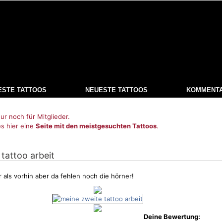
ESTE TATTOOS
NEUESTE TATTOOS
KOMMENT
ur noch für Mitglieder.
es hier eine
Seite mit den meistgesuchten Tattoos
.
 tattoo arbeit
 als vorhin aber da fehlen noch die hörner!
Deine Bewertung: