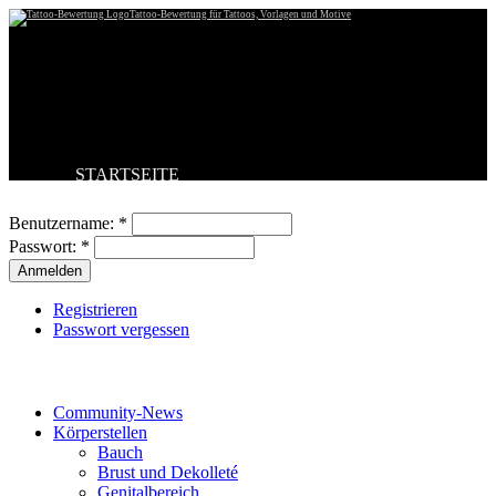
Tattoo-Bewertung für Tattoos, Vorlagen und Motive
STARTSEITE
Benutzeranmeldung
TATTOO HOCHLADEN
BESTE TATTOOS
Benutzername:
*
NEUESTE TATTOOS
Passwort:
*
KOMMENTARE
FORUM
HILFE
Registrieren
Passwort vergessen
Tattoo-Kategorien
Community-News
Körperstellen
Bauch
Brust und Dekolleté
Genitalbereich