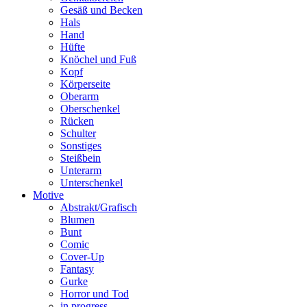
Gesäß und Becken
Hals
Hand
Hüfte
Knöchel und Fuß
Kopf
Körperseite
Oberarm
Oberschenkel
Rücken
Schulter
Sonstiges
Steißbein
Unterarm
Unterschenkel
Motive
Abstrakt/Grafisch
Blumen
Bunt
Comic
Cover-Up
Fantasy
Gurke
Horror und Tod
in progress