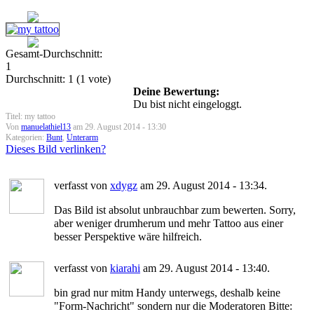
Gesamt-Durchschnitt:
1
Durchschnitt:
1
(
1
vote)
Deine Bewertung:
Du bist nicht eingeloggt.
Titel: my tattoo
Von
manuelathiel13
am 29. August 2014 - 13:30
Kategorien:
Bunt
,
Unterarm
Dieses Bild verlinken?
verfasst von
xdygz
am 29. August 2014 - 13:34.
Das Bild ist absolut unbrauchbar zum bewerten. Sorry,
aber weniger drumherum und mehr Tattoo aus einer
besser Perspektive wäre hilfreich.
verfasst von
kiarahi
am 29. August 2014 - 13:40.
bin grad nur mitm Handy unterwegs, deshalb keine
"Form-Nachricht" sondern nur die Moderatoren Bitte: