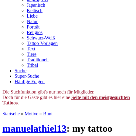
Japanisch
Keltisch
Liebe
Natur
Porträt
Religiös
Schwarz-Weiß
Tattoo-Vorlagen
Text
Tiere
Traditionell
Tribal
Suche
Super-Suche
Häufige Fragen
Die Suchfunktion gibt's nur noch für Mitglieder.
Doch für die Gäste gibt es hier eine
Seite mit den meistgesuchten
Tattoos
.
Startseite
»
Motive
»
Bunt
manuelathiel13
: my tattoo