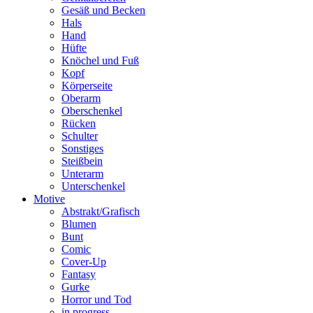
Gesäß und Becken
Hals
Hand
Hüfte
Knöchel und Fuß
Kopf
Körperseite
Oberarm
Oberschenkel
Rücken
Schulter
Sonstiges
Steißbein
Unterarm
Unterschenkel
Motive
Abstrakt/Grafisch
Blumen
Bunt
Comic
Cover-Up
Fantasy
Gurke
Horror und Tod
in progress