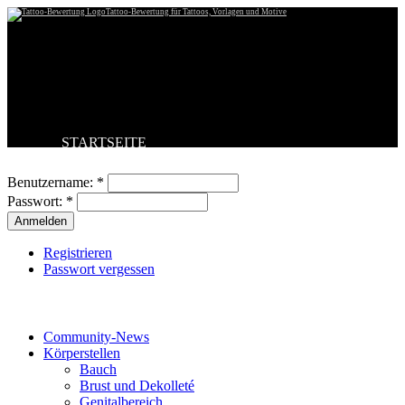
Tattoo-Bewertung für Tattoos, Vorlagen und Motive
STARTSEITE
Benutzeranmeldung
TATTOO HOCHLADEN
BESTE TATTOOS
Benutzername:
*
NEUESTE TATTOOS
Passwort:
*
KOMMENTARE
FORUM
HILFE
Registrieren
Passwort vergessen
Tattoo-Kategorien
Community-News
Körperstellen
Bauch
Brust und Dekolleté
Genitalbereich