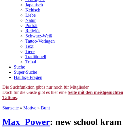
Japanisch
Keltisch
Liebe
Natur
Porträt
Religiös
Schwarz-Weiß
Tattoo-Vorlagen
Text
Tiere
Traditionell
Tribal
Suche
Super-Suche
Häufige Fragen
Die Suchfunktion gibt's nur noch für Mitglieder.
Doch für die Gäste gibt es hier eine
Seite mit den meistgesuchten
Tattoos
.
Startseite
»
Motive
»
Bunt
Max_Power
: new school kram