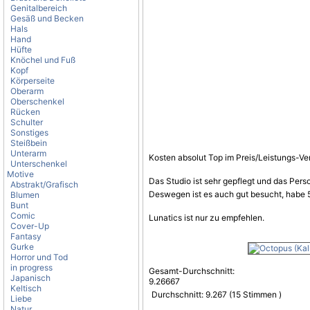
Genitalbereich
Gesäß und Becken
Hals
Hand
Hüfte
Knöchel und Fuß
Kopf
Körperseite
Oberarm
Oberschenkel
Rücken
Schulter
Sonstiges
Steißbein
Unterarm
Kosten absolut Top im Preis/Leistungs-Ver
Unterschenkel
Motive
Das Studio ist sehr gepflegt und das Pers
Abstrakt/Grafisch
Deswegen ist es auch gut besucht, habe
Blumen
Bunt
Comic
Lunatics ist nur zu empfehlen.
Cover-Up
Fantasy
Gurke
Horror und Tod
in progress
Gesamt-Durchschnitt:
Japanisch
9.26667
Keltisch
Durchschnitt:
9.267
(
15
Stimmen )
Liebe
Natur