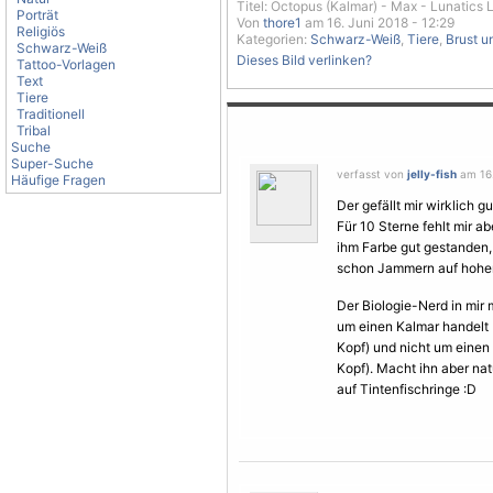
Titel: Octopus (Kalmar) - Max - Lunatics
Porträt
Von
thore1
am 16. Juni 2018 - 12:29
Religiös
Kategorien:
Schwarz-Weiß
,
Tiere
,
Brust u
Schwarz-Weiß
Dieses Bild verlinken?
Tattoo-Vorlagen
Text
Tiere
Traditionell
Tribal
Suche
Super-Suche
verfasst von
jelly-fish
am 16.
Häufige Fragen
Der gefällt mir wirklich 
Für 10
Sterne
fehlt mir a
ihm Farbe gut gestanden, 
schon Jammern auf hohe
Der Biologie-Nerd in mir
um einen Kalmar handel
Kopf) und nicht um einen
Kopf). Macht ihn aber nat
auf Tintenfischringe :D