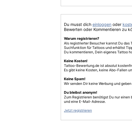
Du musst dich
einloggen
oder
koste
Bewerten oder Kommentieren zu k
Warum registrieren?
Als registrierter Besucher kannst Du das 
Suchfunktion für Tattoos und erhältst T
Du kommentieren, Dein eigenes Tattoo h
Keine Kosten!
Tattoo-Bewertung.de ist absolut kostenf
Es gibt keine Kosten, keine Abo-Fallen u
Keine Spam!
Wir senden Dir keine Werbung und geben D
Du bleibst anonym!
Zum Registrieren benötigst Du nur einen
und eine E-Mail-Adresse.
Jetzt registrieren