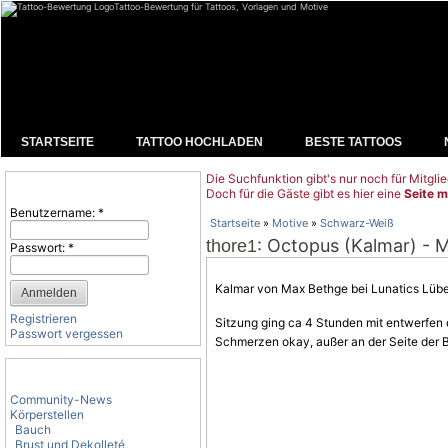
Tattoo-Bewertung für Tattoos, Vorlagen und Motive
STARTSEITE
TATTOO HOCHLADEN
BESTE TATTOOS
Die Suchfunktion gibt's nur noch für Mitglie
Benutzeranmeldung
Doch für die Gäste gibt es hier eine
Seite m
Benutzername:
*
Startseite
»
Motive
»
Schwarz-Weiß
: Octopus (Kalmar) - 
thore1
Passwort:
*
Kalmar von Max Bethge bei Lunatics Lübe
Registrieren
Sitzung ging ca 4 Stunden mit entwerfen
Passwort vergessen
Schmerzen okay, außer an der Seite der B
Tattoo-Kategorien
Community-News
Körperstellen
Bauch
Brust und Dekolleté