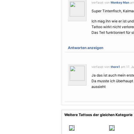
verfasst von
Monkey Man
am 
Super Tintenfisch, Kalmar,
Ich mag ihn wie er ist un
Tattoo wirkt nicht verlore
Das Teil funktioniert für s
Antworten anzeigen
verfasst von
thore1
am 17. Ju
Ja das ist auch mein erst
Da musste ich überhaupt
aussieht
Weitere Tattoos der gleichen Kategorie