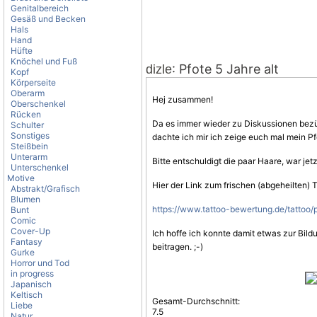
Genitalbereich
Gesäß und Becken
Hals
Hand
Hüfte
Knöchel und Fuß
: Pfote 5 Jahre alt
dizle
Kopf
Körperseite
Oberarm
Hej zusammen!
Oberschenkel
Rücken
Da es immer wieder zu Diskussionen bezüg
Schulter
Sonstiges
dachte ich mir ich zeige euch mal mein Pf
Steißbein
Unterarm
Bitte entschuldigt die paar Haare, war jet
Unterschenkel
Motive
Hier der Link zum frischen (abgeheilten) T
Abstrakt/Grafisch
Blumen
https://www.tattoo-bewertung.de/tattoo/
Bunt
Comic
Cover-Up
Ich hoffe ich konnte damit etwas zur Bild
Fantasy
beitragen. ;-)
Gurke
Horror und Tod
in progress
Japanisch
Keltisch
Gesamt-Durchschnitt:
Liebe
7.5
Natur