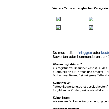
Weitere Tattoos der gleichen Kategorie
Du musst dich
einloggen
oder
koste
Bewerten oder Kommentieren zu k
Warum registrieren?
Als registrierter Besucher kannst Du das 
Suchfunktion für Tattoos und erhältst T
Du kommentieren, Dein eigenes Tattoo h
Keine Kosten!
Tattoo-Bewertung.de ist absolut kostenf
Es gibt keine Kosten, keine Abo-Fallen u
Keine Spam!
Wir senden Dir keine Werbung und geben D
Du bleibst anonym!