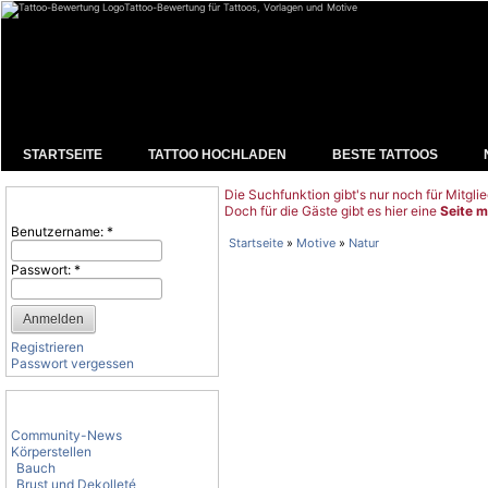
Tattoo-Bewertung für Tattoos, Vorlagen und Motive
STARTSEITE
TATTOO HOCHLADEN
BESTE TATTOOS
Die Suchfunktion gibt's nur noch für Mitglie
Benutzeranmeldung
Doch für die Gäste gibt es hier eine
Seite m
Benutzername:
*
Startseite
»
Motive
»
Natur
Passwort:
*
Registrieren
Passwort vergessen
Tattoo-Kategorien
Community-News
Körperstellen
Bauch
Brust und Dekolleté