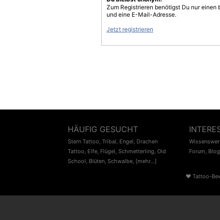
Zum Registrieren benötigst Du nur einen
und eine E-Mail-Adresse.
Jetzt registrieren
HÄUFIG GESUCHT
INTERE
Stern Tattoo
,
Tribal
,
Engel
,
Drachen
Wissenswert
Tattoo
,
Elfe
,
Flügel
,
Schmetterling
,
Old
Forum
,
Blog
School
,
Blüten
,
Schwalbe
,
[mehr...]
♥
Tattoo-Be