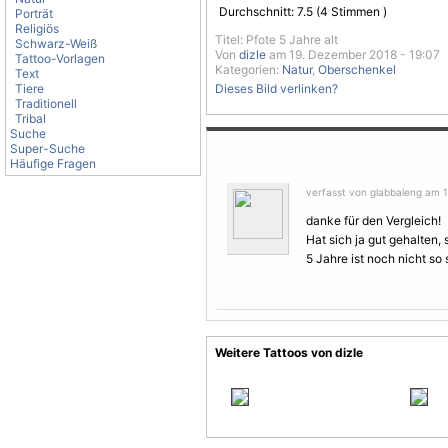
Durchschnitt:
7.5
(
4
Stimmen )
Porträt
Religiös
Titel: Pfote 5 Jahre alt
Schwarz-Weiß
Von
dizle
am 19. Dezember 2018 - 19:07
Tattoo-Vorlagen
Kategorien:
Natur
,
Oberschenkel
Text
Tiere
Dieses Bild verlinken?
Traditionell
Tribal
Suche
Super-Suche
Häufige Fragen
verfasst von glabbaleng am 
danke für den Vergleich!
Hat sich ja gut gehalten, 
5 Jahre ist noch nicht so
Weitere Tattoos von dizle