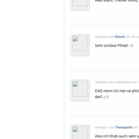
Allet klaro....Feiner Hund, 
verfasst von
DiineX
am 25. S
Sehr schöne Pfote! :-)
verfasst von chaosbraut am 
DAS nenn ich mal ne pfote
darf...;-)
verfasst von
TherapyInk
am 2
Also ich finds auch sehr 