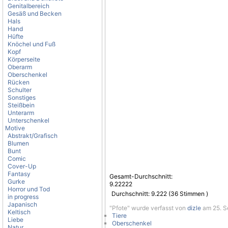
Genitalbereich
Gesäß und Becken
Hals
Hand
Hüfte
Knöchel und Fuß
Kopf
Körperseite
Oberarm
Oberschenkel
Rücken
Schulter
Sonstiges
Steißbein
Unterarm
Unterschenkel
Motive
Abstrakt/Grafisch
Blumen
Bunt
Comic
Cover-Up
Fantasy
Gesamt-Durchschnitt:
Gurke
9.22222
Horror und Tod
Durchschnitt:
9.222
(
36
Stimmen )
in progress
Japanisch
"Pfote" wurde verfasst von
dizle
am 25. Se
Keltisch
Tiere
Liebe
Oberschenkel
Natur