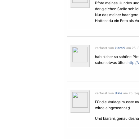
Pfote meines Hundes und st
der gleichen Stelle seh ic
Nur das meiner haarigere
Hattest du ein Foto als
Vo
verfasst von
kiarahi
am 25. S
hab bisher so schöne Pfot
schon etwas älter:
http:/
verfasst von
dizle
am 25. Sep
Für die
Vorlage
musste mei
wirde eingescannt ;)
Und kiarahi, genau desh