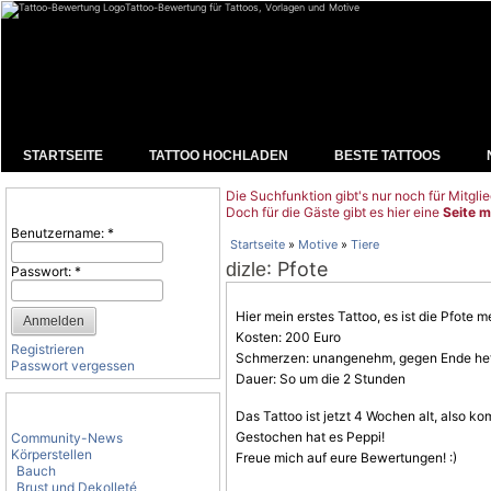
Tattoo-Bewertung für Tattoos, Vorlagen und Motive
STARTSEITE
TATTOO HOCHLADEN
BESTE TATTOOS
Die Suchfunktion gibt's nur noch für Mitglie
Benutzeranmeldung
Doch für die Gäste gibt es hier eine
Seite m
Benutzername:
*
Startseite
»
Motive
»
Tiere
: Pfote
dizle
Passwort:
*
Hier mein erstes Tattoo, es ist die Pfot
Kosten: 200 Euro
Registrieren
Schmerzen: unangenehm, gegen Ende hef
Passwort vergessen
Dauer: So um die 2 Stunden
Tattoo-Kategorien
Das Tattoo ist jetzt 4 Wochen alt, also ko
Gestochen hat es Peppi!
Community-News
Körperstellen
Freue mich auf eure Bewertungen! :)
Bauch
Brust und Dekolleté