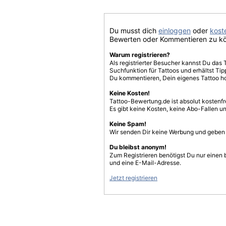
Du musst dich
einloggen
oder
koste
Bewerten oder Kommentieren zu k
Warum registrieren?
Als registrierter Besucher kannst Du das 
Suchfunktion für Tattoos und erhältst T
Du kommentieren, Dein eigenes Tattoo h
Keine Kosten!
Tattoo-Bewertung.de ist absolut kostenf
Es gibt keine Kosten, keine Abo-Fallen u
Keine Spam!
Wir senden Dir keine Werbung und geben D
Du bleibst anonym!
Zum Registrieren benötigst Du nur einen
und eine E-Mail-Adresse.
Jetzt registrieren