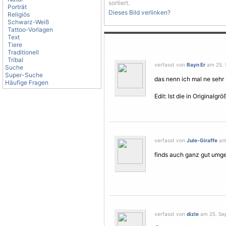
sortiert.
Porträt
Dieses Bild verlinken?
Religiös
Schwarz-Weiß
Tattoo-Vorlagen
Text
Tiere
Traditionell
Tribal
verfasst von
Rayn Er
am 25. 
Suche
Super-Suche
das nenn ich mal ne sehr 
Häufige Fragen
Edit: Ist die in Originalgrö
verfasst von
Jule-Giraffe
am 
finds auch ganz gut umge
verfasst von
dizle
am 25. Sep