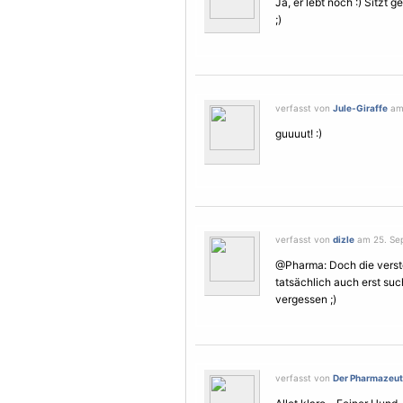
Ja, er lebt noch :) Sitz
;)
verfasst von
Jule-Giraffe
am 
guuuut! :)
verfasst von
dizle
am 25. Sep
@Pharma: Doch die verstec
tatsächlich auch erst su
vergessen ;)
verfasst von
Der Pharmazeuto