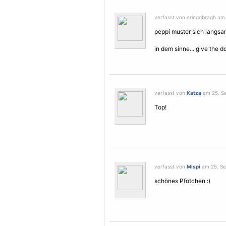
verfasst von eringobragh am
peppi muster sich langsam
in dem sinne... give the d
verfasst von
Katza
am 25. Se
Top!
verfasst von
Mispi
am 25. Se
schönes Pfötchen :)