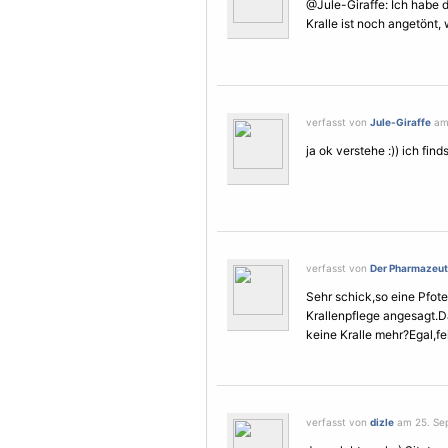
@Jule-Giraffe: Ich habe d
Kralle ist noch angetönt, w
verfasst von
Jule-Giraffe
am 
ja ok verstehe :)) ich fin
verfasst von
Der Pharmazeuto
Sehr schick,so eine Pfote
Krallenpflege angesagt.D
keine Kralle mehr?Egal,fei
verfasst von
dizle
am 25. Sep