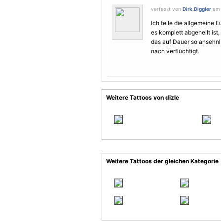
verfasst von
Dirk.Diggler
am 
Ich teile die allgemeine E
es komplett abgeheilt ist
das auf Dauer so ansehnl
nach verflüchtigt.
Weitere Tattoos von dizle
Weitere Tattoos der gleichen Kategorie