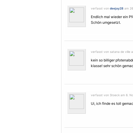
verfasst von
deejay28
am 26.
Endlich mal wieder ein P
Schön umgesetzt.
verfasst von satana de ville
kein so billiger pfotenabd
klasse! sehr schön gemac
verfasst von Stoeck am 6. N
Ui, ich finde es toll gemac