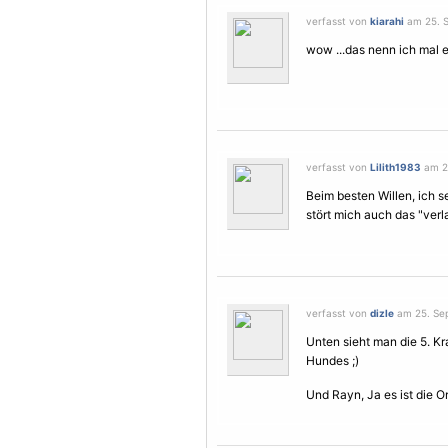
verfasst von
kiarahi
am 25. S
wow ...das nenn ich mal ei
verfasst von
Lilith1983
am 25
Beim besten Willen, ich se
stört mich auch das "verl
verfasst von
dizle
am 25. Sep
Unten sieht man die 5. K
Hundes ;)
Und Rayn, Ja es ist die Or