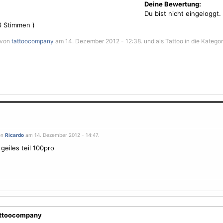
Deine Bewertung:
Du bist nicht eingeloggt.
6
Stimmen )
t von
tattoocompany
am 14. Dezember 2012 - 12:38. und als Tattoo in die Kategor
on
Ricardo
am 14. Dezember 2012 - 14:47.
geiles teil 100pro
attoocompany