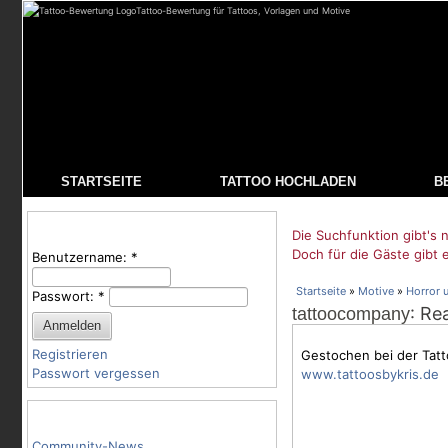
Tattoo-Bewertung für Tattoos, Vorlagen und Motive
STARTSEITE
TATTOO HOCHLADEN
B
Benutzeranmeldung
Die Suchfunktion gibt's n
Doch für die Gäste gibt 
Benutzername:
*
Startseite
»
Motive
»
Horror 
Passwort:
*
: Re
tattoocompany
Registrieren
Gestochen bei der Tat
Passwort vergessen
www.tattoosbykris.de
Tattoo-Kategorien
Community-News