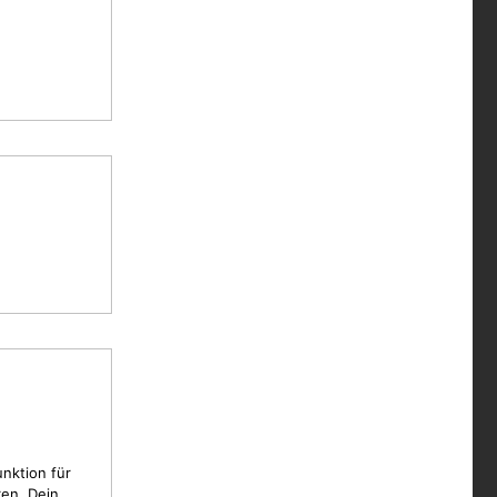
unktion für
en, Dein