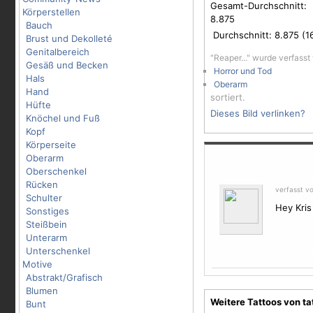
Gesamt-Durchschnitt:
Körperstellen
8.875
Bauch
Durchschnitt:
8.875
(
1
Brust und Dekolleté
Genitalbereich
"Reaper..." wurde verfass
Gesäß und Becken
Horror und Tod
Hals
Oberarm
Hand
sortiert.
Hüfte
Dieses Bild verlinken?
Knöchel und Fuß
Kopf
Körperseite
Oberarm
Oberschenkel
Rücken
verfasst v
Schulter
Hey Kris 
Sonstiges
Steißbein
Unterarm
Unterschenkel
Motive
Abstrakt/Grafisch
Blumen
Weitere Tattoos von t
Bunt