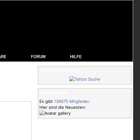
ARE
FORUM
HILFE
Suche nach Tattoos
Neueste User
Es gibt
138675 Mitglieder
.
Hier sind die Neuesten: