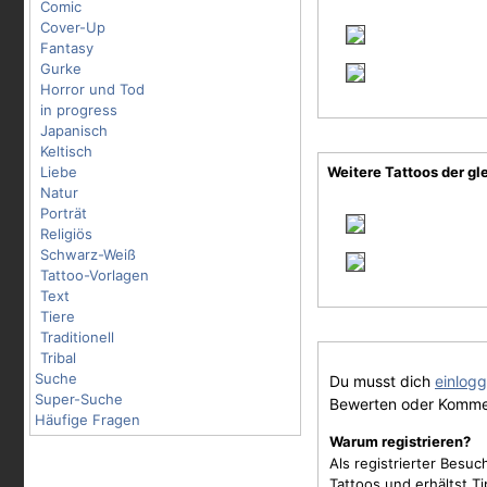
Comic
Cover-Up
Fantasy
Gurke
Horror und Tod
in progress
Japanisch
Keltisch
Liebe
Weitere Tattoos der gl
Natur
Porträt
Religiös
Schwarz-Weiß
Tattoo-Vorlagen
Text
Tiere
Traditionell
Tribal
Suche
Du musst dich
einlog
Super-Suche
Bewerten oder Komme
Häufige Fragen
Warum registrieren?
Als registrierter Besu
Tattoos und erhältst 