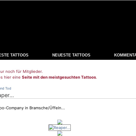
ESTE TATTOOS
NEUESTE TATTOOS
KOMMENT
ur noch für Mitglieder.
es hier eine
Seite mit den meistgesuchten Tattoos
.
und Tod
aper...
too-Company in Bramsche/Üffeln...