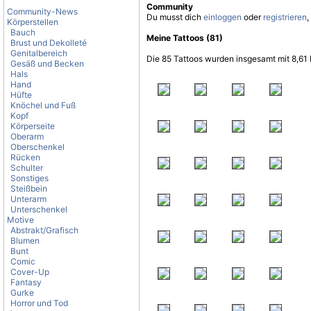
Community
Community-News
Du musst dich
einloggen
oder
registrieren
,
Körperstellen
Bauch
Meine Tattoos (81)
Brust und Dekolleté
Genitalbereich
Die 85 Tattoos wurden insgesamt mit 8,61 
Gesäß und Becken
Hals
Hand
Hüfte
Knöchel und Fuß
Kopf
Körperseite
Oberarm
Oberschenkel
Rücken
Schulter
Sonstiges
Steißbein
Unterarm
Unterschenkel
Motive
Abstrakt/Grafisch
Blumen
Bunt
Comic
Cover-Up
Fantasy
Gurke
Horror und Tod