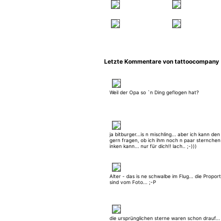
Letzte Kommentare von tattoocompany
Weil der Opa so `n Ding geflogen hat?
ja bitburger...is n mischling... aber ich kann de
gern fragen, ob ich ihm noch n paar sternchen
inken kann... nur für dich!! lach.. ;-)))
Alter - das is ne schwalbe im Flug... die Propor
sind vom Foto... ;-P
die ursprünglichen sterne waren schon drauf...