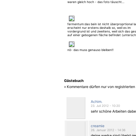
waren gleich hoch - das foto täuscht...
fermentum:das bein ist nicht überproprtional l
erscheint nur erstens deshalb so, weil es im
vordergrund ist und zweitens, weil sich das ge
auf einer gebogenen fläche befindet (untersche
gelle?
nö- das muss genauso bleiben!!
Gästebuch
» Kommentare dürfen nur von registrierte
Achim.
23. Juli 2012 - 10:20
sehr schöne Arbeiten dabei
creamie
26. Januar 2012 - 14:36
deine werke sind übelst ge