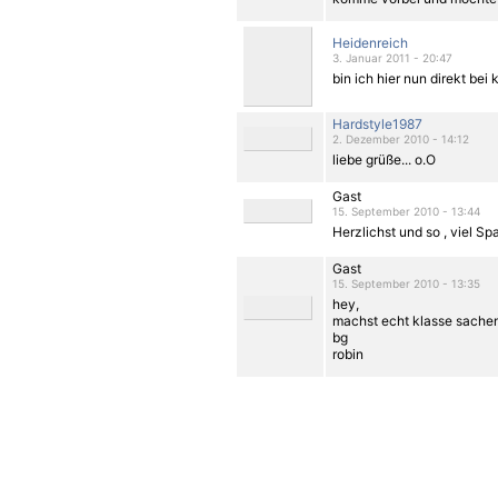
Heidenreich
3. Januar 2011 - 20:47
bin ich hier nun direkt bei 
Hardstyle1987
2. Dezember 2010 - 14:12
liebe grüße... o.O
Gast
15. September 2010 - 13:44
Herzlichst und so , viel Spaß
Gast
15. September 2010 - 13:35
hey,
machst echt klasse sachen
bg
robin