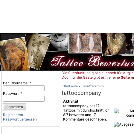
Die Suchfunktion gibt's nur noch für Mitglie
Tattoo-Bewertung für Tattoos, Vorlagen und Motive
Benutzeranmeldung
Doch für die Gäste gibt es hier eine
Seite m
Benutzername:
*
Startseite
»
Benutzerkonto
tattoocompany
Passwort:
*
Aktivität
tattoocompany hat 17
Tattoos mit durchschnittlich
Registrieren
8.7 bewertet und 17
Passwort vergessen
Kommentare geschrieben.
Tattoo-Kategorien