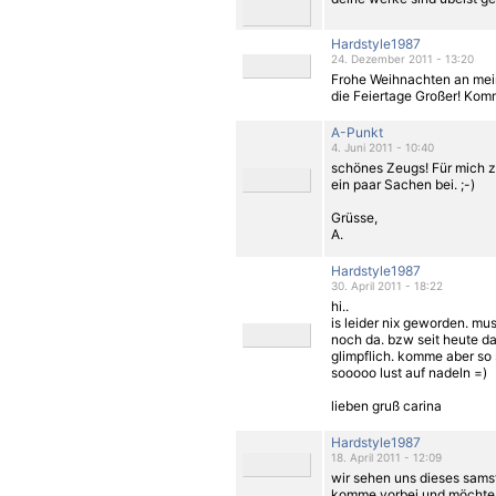
Hardstyle1987
24. Dezember 2011 - 13:20
Frohe Weihnachten an mein
die Feiertage Großer! Komm
A-Punkt
4. Juni 2011 - 10:40
schönes Zeugs! Für mich zäh
ein paar Sachen bei. ;-)
Grüsse,
A.
Hardstyle1987
30. April 2011 - 18:22
hi..
is leider nix geworden. mu
noch da. bzw seit heute dar
glimpflich. komme aber so 
sooooo lust auf nadeln =)
lieben gruß carina
Hardstyle1987
18. April 2011 - 12:09
wir sehen uns dieses samst
komme vorbei und möchte 