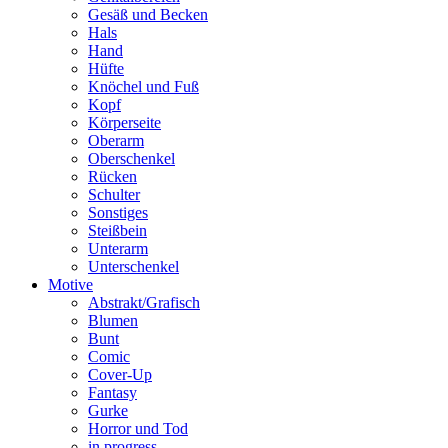
Gesäß und Becken
Hals
Hand
Hüfte
Knöchel und Fuß
Kopf
Körperseite
Oberarm
Oberschenkel
Rücken
Schulter
Sonstiges
Steißbein
Unterarm
Unterschenkel
Motive
Abstrakt/Grafisch
Blumen
Bunt
Comic
Cover-Up
Fantasy
Gurke
Horror und Tod
in progress