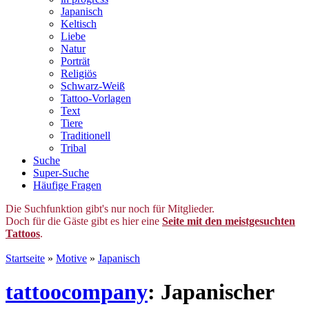
Japanisch
Keltisch
Liebe
Natur
Porträt
Religiös
Schwarz-Weiß
Tattoo-Vorlagen
Text
Tiere
Traditionell
Tribal
Suche
Super-Suche
Häufige Fragen
Die Suchfunktion gibt's nur noch für Mitglieder.
Doch für die Gäste gibt es hier eine
Seite mit den meistgesuchten
Tattoos
.
Startseite
»
Motive
»
Japanisch
tattoocompany
: Japanischer