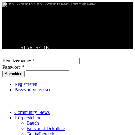
Tattoo-Bewertung für Tattoos, Vorlagen und Motive
STARTSEITE
Benutzeranmeldung
TATTOO HOCHLADEN
BESTE TATTOOS
Benutzername:
*
NEUESTE TATTOOS
Passwort:
*
KOMMENTARE
FORUM
HILFE
Registrieren
Passwort vergessen
Tattoo-Kategorien
Community-News
Körperstellen
Bauch
Brust und Dekolleté
Genitalbereich