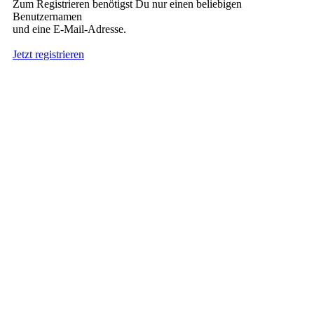
Zum Registrieren benötigst Du nur einen beliebigen
Benutzernamen
und eine E-Mail-Adresse.
Jetzt registrieren
Suche nach Tattoos
Neueste User
Es gibt
138675 Mitglieder
.
Hier sind die Neuesten:
nach oben
HÄUFIG GESUCHT
Stern Tattoo
,
Tribal
,
Engel
,
Drachen
INTERESSANTES
Tattoo
,
Elfe
,
Flügel
,
Schmetterling
,
Wissenswertes über Tattoos
,
Tat