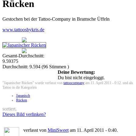
Rücken
Gestochen bei der Tattoo-Company in Bramsche Üffeln
www.tattoosbykris.de
Gesamt-Durchschnitt:
9.59375
Durchschnitt:
9.594
(
96
Stimmen )
Deine Bewertung:
Du bist nicht eingeloggt.
"Japanischer Rücken" wurde verfasst von
tattoocompany
am 11. April 2011 - 0:12. und als
Tattoo in die Kategorien
Japanisch
Rücken
sortiert.
Dieses Bild verlinken?
verfasst von
MiniSweet
am 11. April 2011 - 0:40.