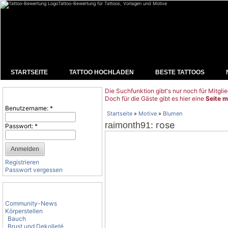
Tattoo-Bewertung für Tattoos, Vorlagen und Motive
STARTSEITE
TATTOO HOCHLADEN
BESTE TATTOOS
Die Suchfunktion gibt's nur noch für Mitglie
Benutzeranmeldung
Doch für die Gäste gibt es hier eine
Seite m
Benutzername:
*
Startseite
»
Motive
»
Blumen
: rose
raimonth91
Passwort:
*
Registrieren
Passwort vergessen
Tattoo-Kategorien
Community-News
Körperstellen
Bauch
Brust und Dekolleté