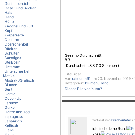
Genitalbereich
Gesäß und Becken
Hals
Hand
Hüfte
Knöchel und Fuß
Kopf
Körperseite
Oberarm
Oberschenkel
Rücken
Schulter
Gesamt-Durchschnitt:
Sonstiges
8.3
Steißbein
Durchschnitt:
8.3
(
10
Stimmen )
Unterarm
Unterschenkel
Titel: rose
Motive
Von
raimonth91
am 20. November 2019 - 
Abstrakt/Grafisch
Kategorien:
Blumen
,
Hand
Blumen
Dieses Bild verlinken?
Bunt
Comic
Cover-Up
Fantasy
Gurke
Horror und Tod
in progress
verfasst von
Drachentöter
am
Japanisch
Keltisch
ich finde deine Rose
Liebe
Rose
Natur