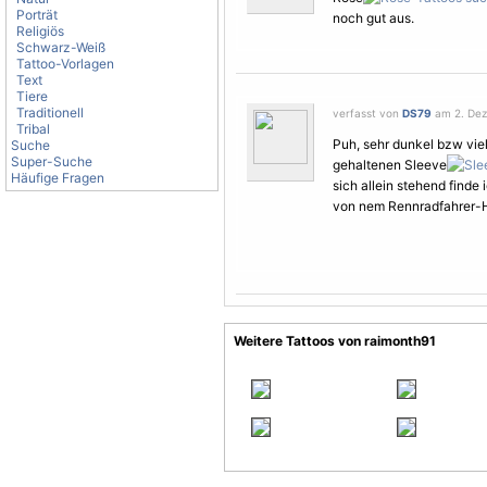
Porträt
noch gut aus.
Religiös
Schwarz-Weiß
Tattoo-Vorlagen
Text
Tiere
Traditionell
verfasst von
DS79
am 2. Dez
Tribal
Puh, sehr dunkel bzw vie
Suche
Super-Suche
gehaltenen Sleeve
Häufige Fragen
sich allein stehend find
von nem Rennradfahrer-H
Weitere Tattoos von raimonth91