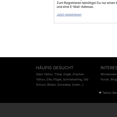
Zum Registrieren benötigst Du nur einen
und eine E-Mail-Adresse.
Jetzt registrieren
HÄUFIG GESUCHT
INTERE
Stern Tattoo
,
Tribal
,
Engel
,
Drachen
Wissenswert
Tattoo
,
Elfe
,
Flügel
,
Schmetterling
,
Old
Forum
,
Blog
School
,
Blüten
,
Schwalbe
,
[mehr...]
♥
Tattoo-Be