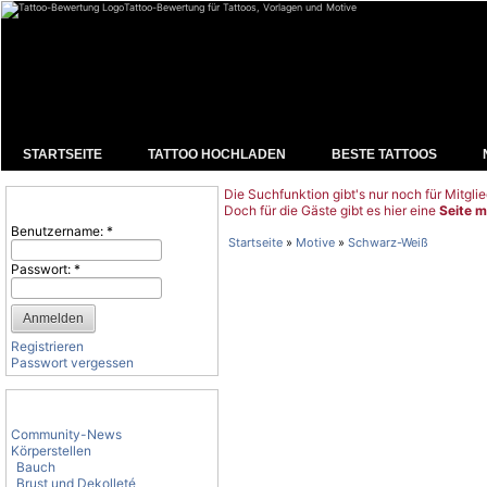
Tattoo-Bewertung für Tattoos, Vorlagen und Motive
STARTSEITE
TATTOO HOCHLADEN
BESTE TATTOOS
Die Suchfunktion gibt's nur noch für Mitglie
Benutzeranmeldung
Doch für die Gäste gibt es hier eine
Seite m
Benutzername:
*
Startseite
»
Motive
»
Schwarz-Weiß
Passwort:
*
Registrieren
Passwort vergessen
Tattoo-Kategorien
Community-News
Körperstellen
Bauch
Brust und Dekolleté