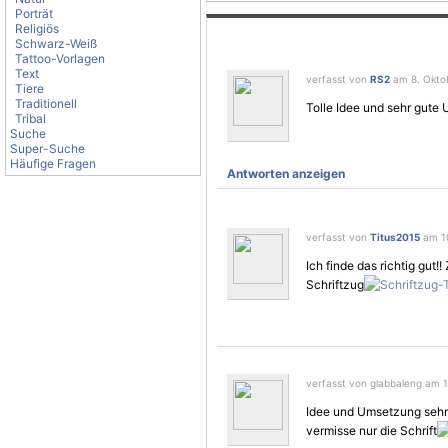
Porträt
Religiös
Schwarz-Weiß
Tattoo-Vorlagen
Text
verfasst von
RS2
am 8. Oktob
Tiere
Traditionell
Tolle Idee und sehr gute
Tribal
Suche
Super-Suche
Häufige Fragen
Antworten anzeigen
verfasst von
Titus2015
am 10
Ich finde das richtig gut!
Schriftzug
verfasst von glabbaleng am 1
Idee und Umsetzung sehr
vermisse nur die Schrift