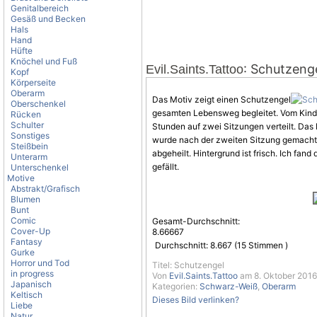
Genitalbereich
Gesäß und Becken
Hals
Hand
Hüfte
Knöchel und Fuß
: Schutzeng
Evil.Saints.Tattoo
Kopf
Körperseite
Oberarm
Das
Motiv
zeigt einen Schutzengel
Oberschenkel
gesamten Lebensweg begleitet. Vom Kinde
Rücken
Schulter
Stunden auf zwei Sitzungen verteilt. Das
Sonstiges
wurde nach der zweiten Sitzung gemacht.
Steißbein
abgeheilt. Hintergrund ist frisch. Ich fan
Unterarm
gefällt.
Unterschenkel
Motive
Abstrakt/Grafisch
Blumen
Bunt
Comic
Gesamt-Durchschnitt:
Cover-Up
8.66667
Fantasy
Durchschnitt:
8.667
(
15
Stimmen )
Gurke
Horror und Tod
Titel: Schutzengel
in progress
Von
Evil.Saints.Tattoo
am 8. Oktober 2016
Japanisch
Kategorien:
Schwarz-Weiß
,
Oberarm
Keltisch
Dieses Bild verlinken?
Liebe
Natur