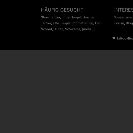
HÄUFIG GESUCHT
INTERE
Stern Tattoo
,
Tribal
,
Engel
,
Drachen
Wissenswert
Tattoo
,
Elfe
,
Flügel
,
Schmetterling
,
Old
Forum
,
Blog
School
,
Blüten
,
Schwalbe
,
[mehr...]
♥
Tattoo-Be