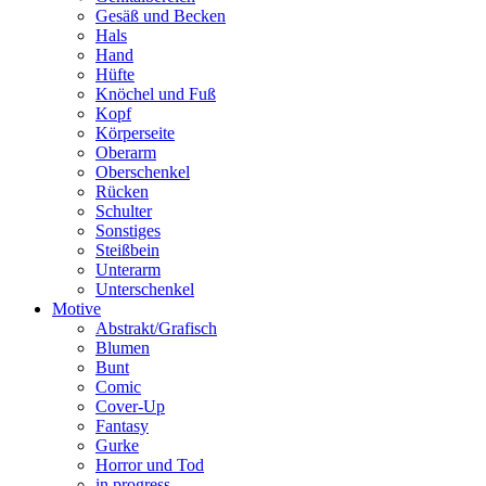
Gesäß und Becken
Hals
Hand
Hüfte
Knöchel und Fuß
Kopf
Körperseite
Oberarm
Oberschenkel
Rücken
Schulter
Sonstiges
Steißbein
Unterarm
Unterschenkel
Motive
Abstrakt/Grafisch
Blumen
Bunt
Comic
Cover-Up
Fantasy
Gurke
Horror und Tod
in progress