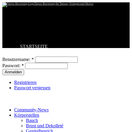
Tattoo-Bewertung für Tattoos, Vorlagen und Motive
STARTSEITE
Benutzeranmeldung
TATTOO HOCHLADEN
BESTE TATTOOS
Benutzername:
*
NEUESTE TATTOOS
Passwort:
*
KOMMENTARE
FORUM
HILFE
Registrieren
Passwort vergessen
Tattoo-Kategorien
Community-News
Körperstellen
Bauch
Brust und Dekolleté
Genitalbereich