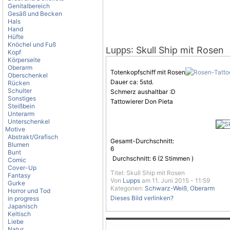
Genitalbereich
Gesäß und Becken
Hals
Hand
Hüfte
Knöchel und Fuß
: Skull Ship mit Rosen
Lupps
Kopf
Körperseite
Oberarm
Totenkopfschiff mit Rosen
Oberschenkel
Dauer ca: 5std.
Rücken
Schulter
Schmerz aushaltbar :D
Sonstiges
Tattowierer Don Pieta
Steißbein
Unterarm
Unterschenkel
Motive
Abstrakt/Grafisch
Gesamt-Durchschnitt:
Blumen
6
Bunt
Durchschnitt:
6
(
2
Stimmen )
Comic
Cover-Up
Titel: Skull Ship mit Rosen
Fantasy
Von
Lupps
am 11. Juni 2015 - 11:59
Gurke
Kategorien:
Schwarz-Weiß
,
Oberarm
Horror und Tod
Dieses Bild verlinken?
in progress
Japanisch
Keltisch
Liebe
Natur