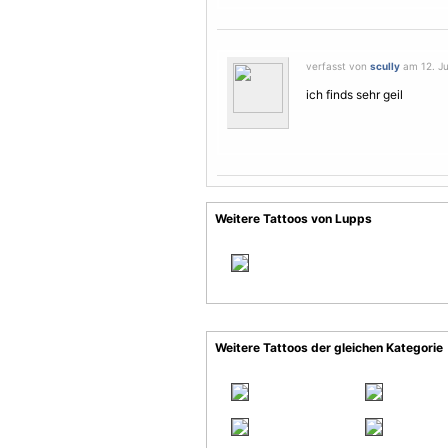
verfasst von
scully
am 12. Ju
ich finds sehr geil
Weitere Tattoos von Lupps
Weitere Tattoos der gleichen Kategorie