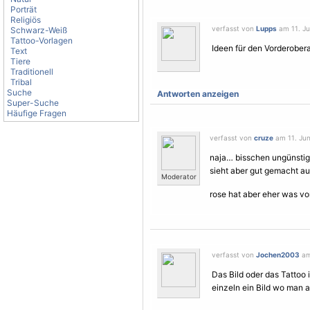
Porträt
Religiös
verfasst von
Lupps
am 11. Ju
Schwarz-Weiß
Tattoo-Vorlagen
Ideen für den Vorderober
Text
Tiere
Traditionell
Tribal
Suche
Antworten anzeigen
Super-Suche
Häufige Fragen
verfasst von
cruze
am 11. Jun
naja… bisschen ungünstig 
sieht aber gut gemacht a
Moderator
rose hat aber eher was vo
verfasst von
Jochen2003
am 
Das Bild oder das Tattoo
einzeln ein Bild wo man 