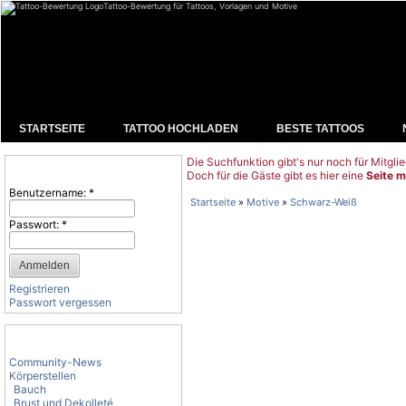
Tattoo-Bewertung für Tattoos, Vorlagen und Motive
STARTSEITE
TATTOO HOCHLADEN
BESTE TATTOOS
Die Suchfunktion gibt's nur noch für Mitglie
Benutzeranmeldung
Doch für die Gäste gibt es hier eine
Seite m
Benutzername:
*
Startseite
»
Motive
»
Schwarz-Weiß
Passwort:
*
Registrieren
Passwort vergessen
Tattoo-Kategorien
Community-News
Körperstellen
Bauch
Brust und Dekolleté