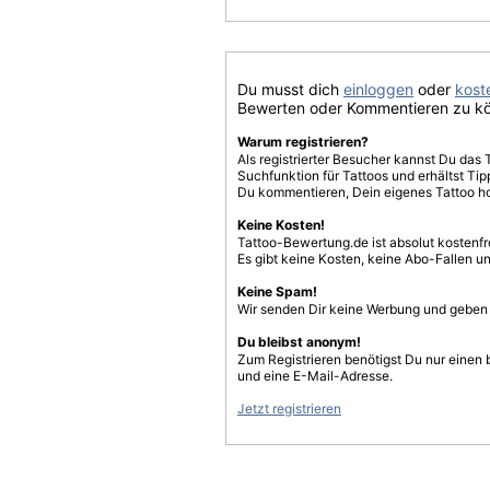
Du musst dich
einloggen
oder
koste
Bewerten oder Kommentieren zu k
Warum registrieren?
Als registrierter Besucher kannst Du das 
Suchfunktion für Tattoos und erhältst T
Du kommentieren, Dein eigenes Tattoo h
Keine Kosten!
Tattoo-Bewertung.de ist absolut kostenf
Es gibt keine Kosten, keine Abo-Fallen u
Keine Spam!
Wir senden Dir keine Werbung und geben D
Du bleibst anonym!
Zum Registrieren benötigst Du nur einen
und eine E-Mail-Adresse.
Jetzt registrieren