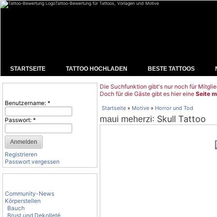
Tattoo-Bewertung für Tattoos, Vorlagen und Motive
STARTSEITE
TATTOO HOCHLADEN
BESTE TATTOOS
Die Suchfunktion gibt's nur noch für Mitglie
Benutzeranmeldung
Doch für die Gäste gibt es hier eine
Seite m
Benutzername:
*
Startseite
»
Motive
»
Horror und Tod
: Skull Tattoo
maui meherzi
Passwort:
*
Registrieren
Passwort vergessen
Tattoo-Kategorien
Community-News
Körperstellen
Bauch
Brust und Dekolleté