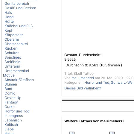
Genitalbereich
Gesäß und Becken
Hals
Hand
Hüfte
Knöchel und Fuß
Kopf
Körperseite
Oberarm
Oberschenkel
Rücken
Schulter
Gesamt-Durchschnitt:
Sonstiges
9.5625
Steißbein
Durchschnitt:
9.563
(
16
Stimmen )
Unterarm
Unterschenkel
Titel: Skull Tattoo
Motive
Von
maui meherzi
am 20. Mai 2019 - 22:
Abstrakt/Grafisch
Kategorien:
Horror und Tod
,
Schwarz-Wei
Blumen
Dieses Bild verlinken?
Bunt
Comic
Cover-Up
Fantasy
Gurke
Horror und Tod
in progress
Japanisch
Weitere Tattoos von maui meherzi
Keltisch
Liebe
Natur