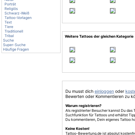
Porträt
Religiös
Schwarz-Weiß
Tattoo-Vorlagen
Text
Tiere
Traditionell
Tribal
Weitere Tattoos der gleichen Kategorie
Suche
Super-Suche
Häufige Fragen
Du musst dich
einloggen
oder
koste
Bewerten oder Kommentieren zu k
Warum registrieren?
Als registrierter Besucher kannst Du das 
Suchfunktion für Tattoos und erhältst T
Du kommentieren, Dein eigenes Tattoo h
Keine Kosten!
Tattoo-Bewertung.de ist absolut kostenf