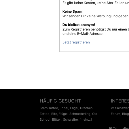
Es gibt keine Kosten, keine Abo-Fallen u
Keine Spam!
Wir senden Dir keine Werbung und geben D
Du bleibst anonym!
Zum Registrieren benötigst Du nur einen
und eine E-Mail-Adresse.
Jetzt registrieren
HÄUFIG GESUCHT
INTERE
Stern Tattoo
,
Tribal
,
Engel
,
Drachen
Wissenswert
Tattoo
,
Elfe
,
Flügel
,
Schmetterling
,
Old
Forum
,
Blog
School
,
Blüten
,
Schwalbe
,
[mehr...]
♥
Tattoo-Be