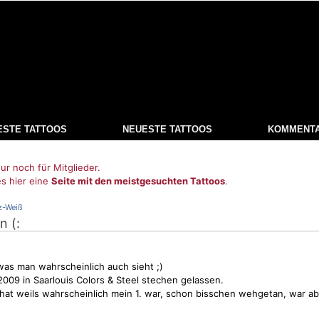
ESTE TATTOOS
NEUESTE TATTOOS
KOMMENT
ur noch für Mitglieder.
es hier eine
Seite mit den meistgesuchten Tattoos
.
z-Weiß
n (:
 was man wahrscheinlich auch sieht ;)
2009 in Saarlouis Colors & Steel stechen gelassen.
hat weils wahrscheinlich mein 1. war, schon bisschen wehgetan, war a