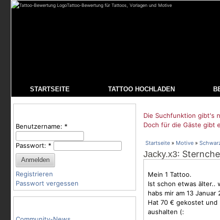
Tattoo-Bewertung für Tattoos, Vorlagen und Motive
STARTSEITE
TATTOO HOCHLADEN
B
Benutzeranmeldung
Die Suchfunktion gibt's n
Doch für die Gäste gibt 
Benutzername:
*
Startseite
»
Motive
»
Schwar
Passwort:
*
: Sternche
Jacky.x3
Registrieren
Mein 1 Tattoo.
Passwort vergessen
Ist schon etwas älter..
habs mir am 13 Januar 
Hat 70 € gekostet und 
Tattoo-Kategorien
aushalten (:
Community-News