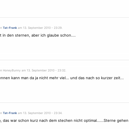
on
Tat-Frank
am 13. September 2010 - 23:29.
t in den sternen, aber ich glaube schon....
on HoneyBunny am 13. September 2010 - 23:32.
ennen kann man da ja nicht mehr viel... und das nach so kurzer zeit...
on
Tat-Frank
am 13. September 2010 - 23:34.
b, das war schon kurz nach dem stechen nicht optimal......
Sterne
gehen 