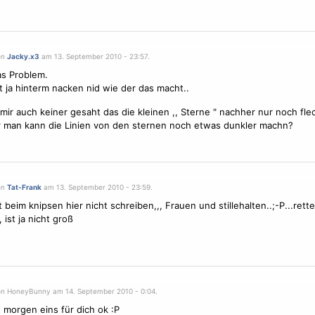
on
Jacky.x3
am 13. September 2010 - 23:57.
das Problem.
t ja hinterm nacken nid wie der das macht..
mir auch keiner gesaht das die kleinen ,,
Sterne
" nachher nur noch flec
r man kann die Linien von den sternen noch etwas dunkler machn?
on
Tat-Frank
am 13. September 2010 - 23:59.
t beim knipsen hier nicht schreiben,,,
Frauen
und stillehalten..;-P...ret
 ist ja nicht groß
on HoneyBunny am 14. September 2010 - 0:04.
 morgen eins für dich ok :P