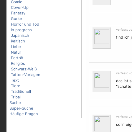
Comic
Cover-Up
Fantasy
Gurke
Horror und Tod
in progress
verfasst v
Japanisch
find ich 
Keltisch
Liebe
Natur
Porträt
Religiös
Schwarz-Weiß
verfasst v
Tattoo-Vorlagen
Text
das ist 
Tiere
"schatte
Traditionell
Tribal
Suche
Super-Suche
Häufige Fragen
verfasst v
solln ei