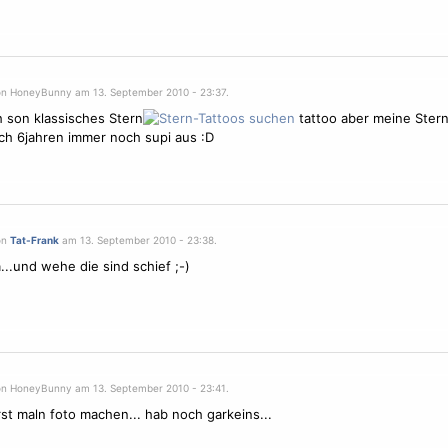
on HoneyBunny am 13. September 2010 - 23:37.
 son klassisches Stern
tattoo aber meine
Ster
ch 6jahren immer noch supi aus :D
on
Tat-Frank
am 13. September 2010 - 23:38.
...und wehe die sind schief ;-)
on HoneyBunny am 13. September 2010 - 23:41.
st maln foto machen... hab noch garkeins...