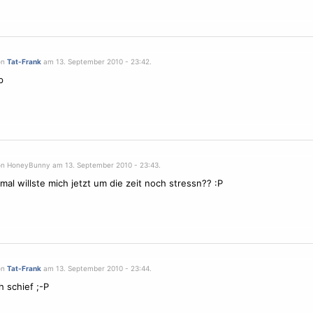
on
Tat-Frank
am 13. September 2010 - 23:42.
p
on HoneyBunny am 13. September 2010 - 23:43.
 mal willste mich jetzt um die zeit noch stressn?? :P
on
Tat-Frank
am 13. September 2010 - 23:44.
h schief ;-P