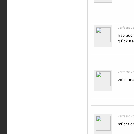
verfasst v
hab auch
glück na
verfasst v
zeich ma
verfasst v
müsst er