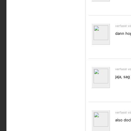
verfasst v
dann ho
verfasst v
jaja, sag
verfasst v
also doc