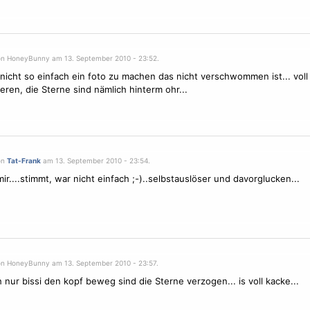
on HoneyBunny am 13. September 2010 - 23:52.
icht so einfach ein foto zu machen das nicht verschwommen ist... vol
ieren, die
Sterne
sind nämlich hinterm ohr...
on
Tat-Frank
am 13. September 2010 - 23:54.
mir....stimmt, war nicht einfach ;-)..selbstauslöser und davorglucken...
on HoneyBunny am 13. September 2010 - 23:57.
 nur bissi den kopf beweg sind die
Sterne
verzogen... is voll kacke...