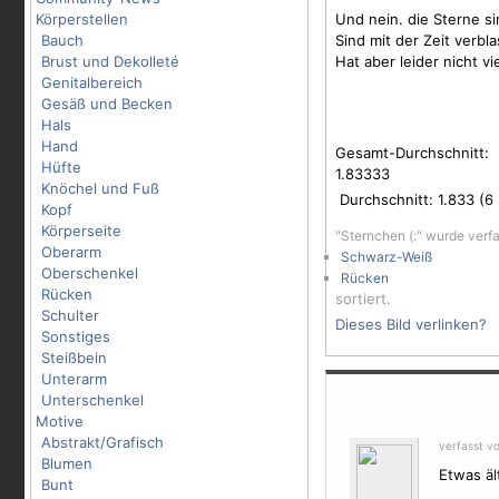
Körperstellen
Und nein. die
Sterne
si
Bauch
Sind mit der Zeit verbl
Brust und Dekolleté
Hat aber leider nicht vi
Genitalbereich
Gesäß und Becken
Hals
Hand
Gesamt-Durchschnitt:
Hüfte
1.83333
Knöchel und Fuß
Durchschnitt:
1.833
(
6
Kopf
Körperseite
"Sternchen (:" wurde verf
Oberarm
Schwarz-Weiß
Oberschenkel
Rücken
Rücken
sortiert.
Schulter
Dieses Bild verlinken?
Sonstiges
Steißbein
Unterarm
Unterschenkel
Motive
Abstrakt/Grafisch
verfasst v
Blumen
Etwas äl
Bunt