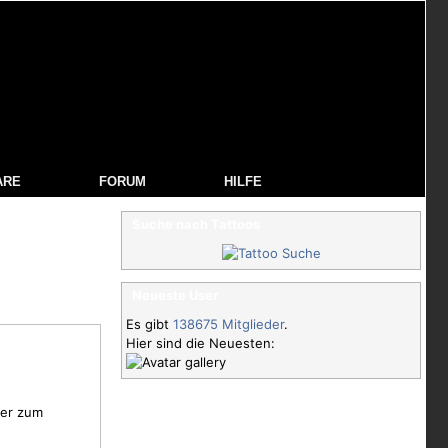
ARE
FORUM
HILFE
Suche nach Tattoos
Neueste User
Es gibt
138675 Mitglieder
.
Hier sind die Neuesten:
ber zum