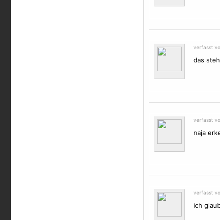
verfasst v
das steh
verfasst v
naja erk
verfasst v
ich glau