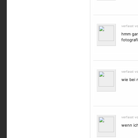
verfasst v
hmm garn
fotograf
verfasst v
wie bei 
verfasst v
wenn ich