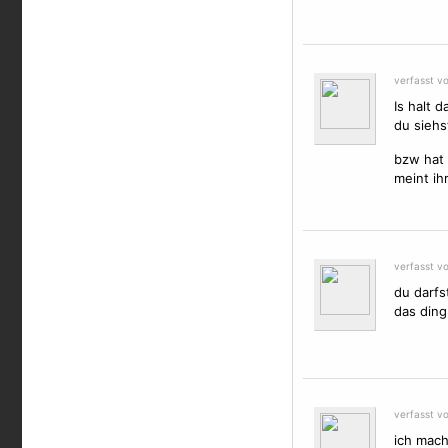
verfasst v
Is halt 
du siehs
bzw hat 
meint ih
verfasst v
du darfs
das ding,
verfasst v
ich mach