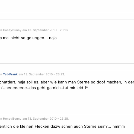
on HoneyBunny am 13. September 2010 - 23:16.
ja mal nicht so gelungen... naja
on
Tat-Frank
am 13. September 2010 - 23:23.
schattiert, naja soll es..aber wie kann man
Sterne
so doof machen, in der
n"..neeeeeeee..das geht garnich..tut mir leid 1*
on HoneyBunny am 13. September 2010 - 23:28.
gentlich die kleinen Flecken dazwischen auch
Sterne
sein?... hmmm