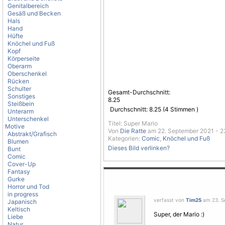
Genitalbereich
Gesäß und Becken
Hals
Hand
Hüfte
Knöchel und Fuß
Kopf
Körperseite
Oberarm
Oberschenkel
Rücken
Schulter
Gesamt-Durchschnitt:
Sonstiges
8.25
Steißbein
Durchschnitt:
8.25
(
4
Stimmen )
Unterarm
Unterschenkel
Titel: Super Mario
Motive
Von
Die Ratte
am 22. September 2021 - 2
Abstrakt/Grafisch
Kategorien:
Comic
,
Knöchel und Fuß
Blumen
Dieses Bild verlinken?
Bunt
Comic
Cover-Up
Fantasy
Gurke
Horror und Tod
in progress
verfasst von
Tim25
am 23. S
Japanisch
Keltisch
Super, der Mario :)
Liebe
Natur