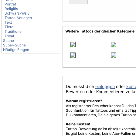
Porträt
Religiös
Schwarz-Weiß
Tattoo-Vorlagen
Text
Tiere
Weitere Tattoos der gleichen Kategorie
Traditionell
Tribal
Suche
Super-Suche
Häufige Fragen
Du musst dich
einloggen
oder
koste
Bewerten oder Kommentieren zu k
Warum registrieren?
Als registrierter Besucher kannst Du das 
Suchfunktion für Tattoos und erhältst T
Du kommentieren, Dein eigenes Tattoo h
Keine Kosten!
Tattoo-Bewertung.de ist absolut kostenf
Es gibt keine Kosten, keine Abo-Fallen u