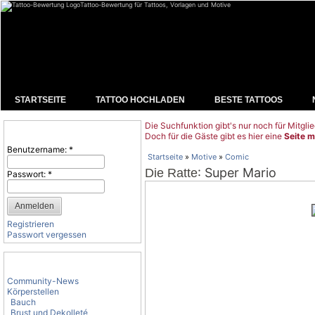
Tattoo-Bewertung für Tattoos, Vorlagen und Motive
STARTSEITE
TATTOO HOCHLADEN
BESTE TATTOOS
Die Suchfunktion gibt's nur noch für Mitglie
Benutzeranmeldung
Doch für die Gäste gibt es hier eine
Seite m
Benutzername:
*
Startseite
»
Motive
»
Comic
: Super Mario
Die Ratte
Passwort:
*
Registrieren
Passwort vergessen
Tattoo-Kategorien
Community-News
Körperstellen
Bauch
Brust und Dekolleté