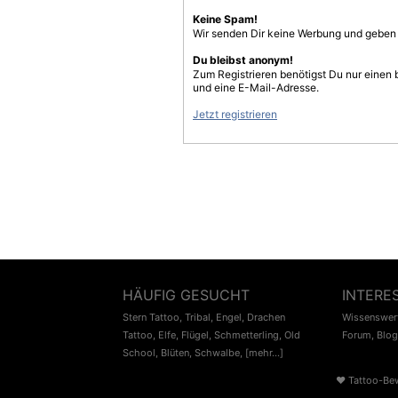
Keine Spam!
Wir senden Dir keine Werbung und geben D
Du bleibst anonym!
Zum Registrieren benötigst Du nur einen
und eine E-Mail-Adresse.
Jetzt registrieren
HÄUFIG GESUCHT
INTERE
Stern Tattoo
,
Tribal
,
Engel
,
Drachen
Wissenswert
Tattoo
,
Elfe
,
Flügel
,
Schmetterling
,
Old
Forum
,
Blog
School
,
Blüten
,
Schwalbe
,
[mehr...]
♥
Tattoo-Be