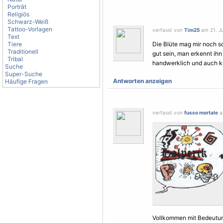
Porträt
Religiös
Schwarz-Weiß
Tattoo-Vorlagen
verfasst von
Tim25
am 21. Ju
Text
Tiere
Die Blüte mag mir noch s
Traditionell
gut sein, man erkennt ihn
Tribal
handwerklich und auch kü
Suche
Super-Suche
Antworten anzeigen
Häufige Fragen
verfasst von
fusso mortale
am
Vollkommen mit Bedeutun