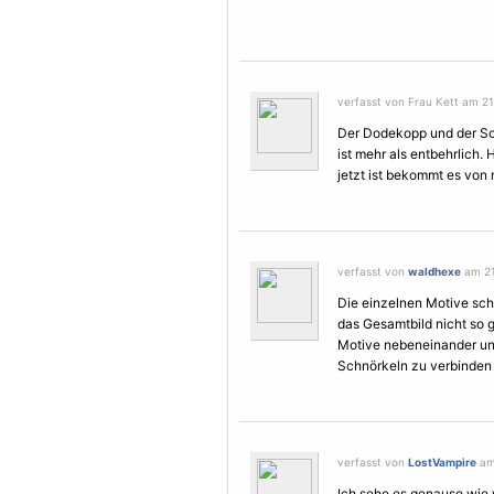
verfasst von Frau Kett am 21.
Der Dodekopp und der
Sc
ist mehr als entbehrlich. 
jetzt ist bekommt es von 
verfasst von
waldhexe
am 21.
Die einzelnen
Motive
sche
das Gesamtbild nicht so gu
Motive
nebeneinander und
Schnörkeln zu verbinden
verfasst von
LostVampire
am 
Ich sehe es genauso wie