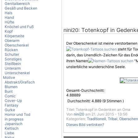
Genitalbereich
Gesäß und Becken
Hals
Hand
Hüfte
Knöchel und Fuß
: Totenkopf in Geden
nini20
Kopf
Körperseite
Oberarm
Der Oberschenkel ist meine verstorbene
Oberschenkel
steht für To
Rücken
Schulter
darin, das Unendlich-Zeichen für das Ende
Sonstiges
ihren Namen
"M
Steißbein
unsterbliche wunderschöne Seele.
Unterarm
Unterschenkel
Motive
Abstrakt/Grafisch
Blumen
Gesamt-Durchschnitt:
Bunt
4.88889
Comic
Cover-Up
Durchschnitt:
4.889
(
9
Stimmen )
Fantasy
Titel: Totenkopf in Gedenken an Oma
Gurke
Von
nini20
am 21. Juni 2015 - 13:56
Horror und Tod
Kategorien:
Traditionell
,
Tribal
,
Oberschen
in progress
Japanisch
Dieses Bild verlinken?
Keltisch
Liebe
Natur