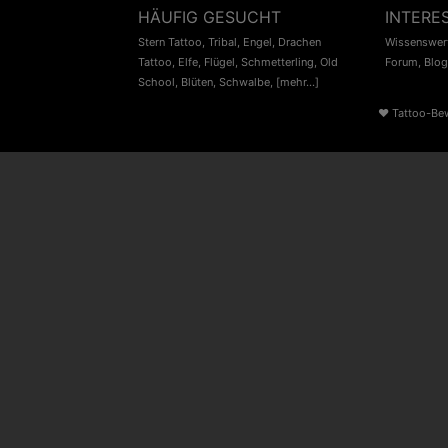
HÄUFIG GESUCHT
INTERE
Stern Tattoo
,
Tribal
,
Engel
,
Drachen
Wissenswert
Tattoo
,
Elfe
,
Flügel
,
Schmetterling
,
Old
Forum
,
Blog
School
,
Blüten
,
Schwalbe
,
[mehr...]
♥
Tattoo-Be