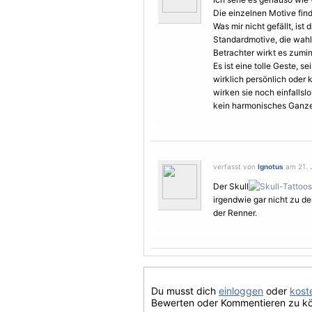
Die einzelnen
Motive
find
Was mir nicht gefällt, ist
Standardmotive, die wah
Betrachter wirkt es zumin
Es ist eine tolle Geste, 
wirklich persönlich oder k
wirken sie noch einfallsl
kein harmonisches Ganze
verfasst von
Ignotus
am 21. J
Der Skull
irgendwie gar nicht zu de
der Renner.
Du musst dich
einloggen
oder
koste
Bewerten oder Kommentieren zu k