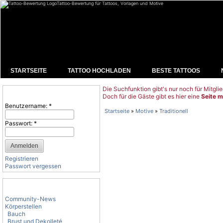
Tattoo-Bewertung für Tattoos, Vorlagen und Motive
STARTSEITE
TATTOO HOCHLADEN
BESTE TATTOOS
Die Suchfunktion gibt's nur noch für Mitglie
Benutzeranmeldung
Doch für die Gäste gibt es hier eine
Seite m
Benutzername:
*
Startseite
»
Motive
»
Traditionell
Passwort:
*
Registrieren
Passwort vergessen
Tattoo-Kategorien
Community-News
Körperstellen
Bauch
Brust und Dekolleté