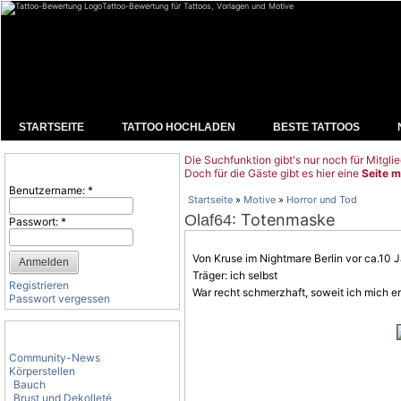
Tattoo-Bewertung für Tattoos, Vorlagen und Motive
STARTSEITE
TATTOO HOCHLADEN
BESTE TATTOOS
Die Suchfunktion gibt's nur noch für Mitglie
Benutzeranmeldung
Doch für die Gäste gibt es hier eine
Seite m
Benutzername:
*
Startseite
»
Motive
»
Horror und Tod
: Totenmaske
Olaf64
Passwort:
*
Von Kruse im Nightmare Berlin vor ca.10 J
Träger: ich selbst
Registrieren
War recht schmerzhaft, soweit ich mich er
Passwort vergessen
Tattoo-Kategorien
Community-News
Körperstellen
Bauch
Brust und Dekolleté