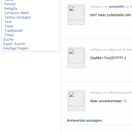
Porträt
verfasst von
wicky666
am 8.
Religiös
Schwarz-Weiß
tim? mein zufallsbild..hihi
Tattoo-Vorlagen
Text
Tiere
Traditionell
Tribal
Suche
Super-Suche
Häufige Fragen
verfasst von bibea am 8. De
Olaf64=Tim25????? ;)
verfasst von Muckimaus am 8
Aber unverkennbar :-)
Antworten anzeigen