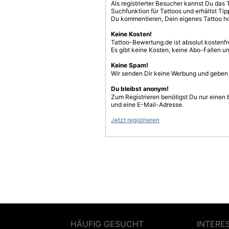
Als registrierter Besucher kannst Du das 
Suchfunktion für Tattoos und erhältst T
Du kommentieren, Dein eigenes Tattoo h
Keine Kosten!
Tattoo-Bewertung.de ist absolut kostenf
Es gibt keine Kosten, keine Abo-Fallen u
Keine Spam!
Wir senden Dir keine Werbung und geben D
Du bleibst anonym!
Zum Registrieren benötigst Du nur einen
und eine E-Mail-Adresse.
Jetzt registrieren
HÄUFIG GESUCHT
INTERE