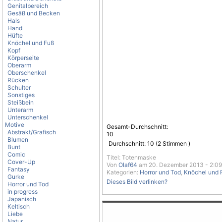
Genitalbereich
Gesäß und Becken
Hals
Hand
Hüfte
Knöchel und Fuß
Kopf
Körperseite
Oberarm
Oberschenkel
Rücken
Schulter
Sonstiges
Steißbein
Unterarm
Unterschenkel
Motive
Gesamt-Durchschnitt:
Abstrakt/Grafisch
10
Blumen
Durchschnitt:
10
(
2
Stimmen )
Bunt
Comic
Titel: Totenmaske
Cover-Up
Von
Olaf64
am 20. Dezember 2013 - 2:09
Fantasy
Kategorien:
Horror und Tod
,
Knöchel und 
Gurke
Dieses Bild verlinken?
Horror und Tod
in progress
Japanisch
Keltisch
Liebe
Natur