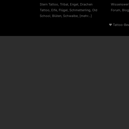
Stern Tattoo
,
Tribal
,
Engel
,
Drachen
Wissenswert
Tattoo
,
Elfe
,
Flügel
,
Schmetterling
,
Old
Forum
,
Blog
School
,
Blüten
,
Schwalbe
,
[mehr...]
♥
Tattoo-Be