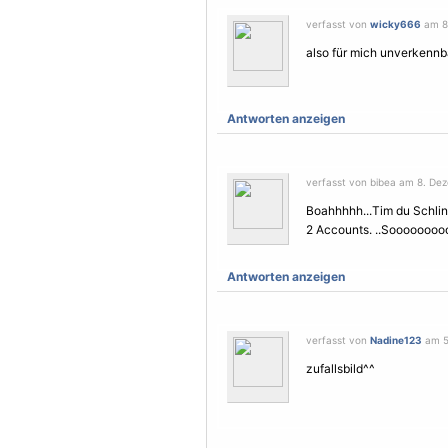
verfasst von
wicky666
am 8.
also für mich unverkennba
Antworten anzeigen
verfasst von bibea am 8. De
Boahhhhh...Tim du Schlin
2 Accounts. ..Soooooooo
Antworten anzeigen
verfasst von
Nadine123
am 5.
zufallsbild^^