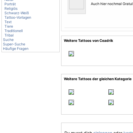
Auch hier nochmal Gratulie
Porträt
Religiös
Schwarz-Weiß
Tattoo-Vorlagen
Text
Tiere
Traditionell
Tribal
Suche
Weitere Tattoos von Ceadrik
Super-Suche
Häufige Fragen
Weitere Tattoos der gleichen Kategorie
Du musst dich
einloggen
oder
koste