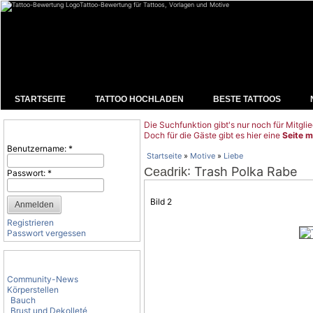
Tattoo-Bewertung für Tattoos, Vorlagen und Motive
STARTSEITE
TATTOO HOCHLADEN
BESTE TATTOOS
Die Suchfunktion gibt's nur noch für Mitglie
Benutzeranmeldung
Doch für die Gäste gibt es hier eine
Seite m
Benutzername:
*
Startseite
»
Motive
»
Liebe
: Trash Polka Rabe
Ceadrik
Passwort:
*
Bild 2
Registrieren
Passwort vergessen
Tattoo-Kategorien
Community-News
Körperstellen
Bauch
Brust und Dekolleté