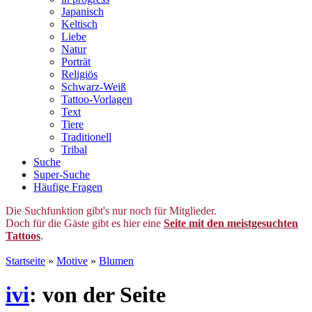
Japanisch
Keltisch
Liebe
Natur
Porträt
Religiös
Schwarz-Weiß
Tattoo-Vorlagen
Text
Tiere
Traditionell
Tribal
Suche
Super-Suche
Häufige Fragen
Die Suchfunktion gibt's nur noch für Mitglieder.
Doch für die Gäste gibt es hier eine
Seite mit den meistgesuchten
Tattoos
.
Startseite
»
Motive
»
Blumen
ivi
: von der Seite