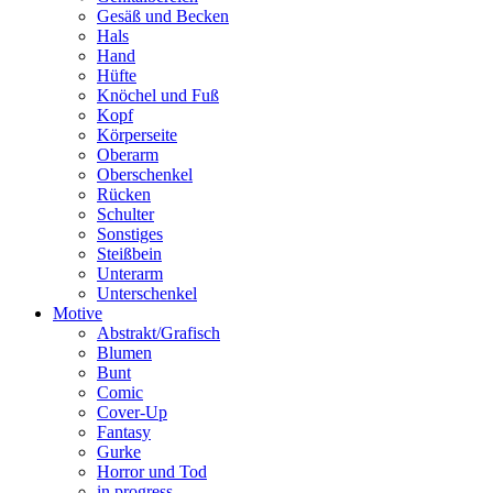
Gesäß und Becken
Hals
Hand
Hüfte
Knöchel und Fuß
Kopf
Körperseite
Oberarm
Oberschenkel
Rücken
Schulter
Sonstiges
Steißbein
Unterarm
Unterschenkel
Motive
Abstrakt/Grafisch
Blumen
Bunt
Comic
Cover-Up
Fantasy
Gurke
Horror und Tod
in progress