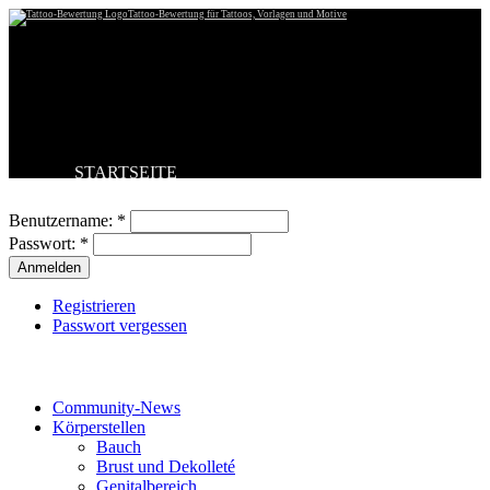
Tattoo-Bewertung für Tattoos, Vorlagen und Motive
STARTSEITE
Benutzeranmeldung
TATTOO HOCHLADEN
BESTE TATTOOS
Benutzername:
*
NEUESTE TATTOOS
Passwort:
*
KOMMENTARE
FORUM
HILFE
Registrieren
Passwort vergessen
Tattoo-Kategorien
Community-News
Körperstellen
Bauch
Brust und Dekolleté
Genitalbereich