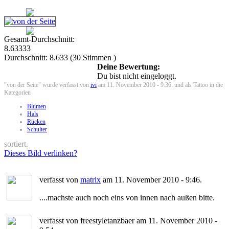
Gesamt-Durchschnitt:
8.63333
Durchschnitt:
8.633
(
30
Stimmen )
Deine Bewertung:
Du bist nicht eingeloggt.
"von der Seite" wurde verfasst von
ivi
am 11. November 2010 - 9:36. und als Tattoo in die
Kategorien
Blumen
Hals
Rücken
Schulter
sortiert.
Dieses Bild verlinken?
verfasst von
matrix
am 11. November 2010 - 9:46.
....machste auch noch eins von innen nach außen bitte.
verfasst von freestyletanzbaer am 11. November 2010 -