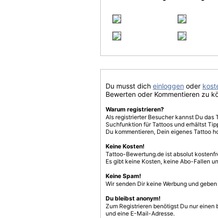
Du musst dich
einloggen
oder
koste
Bewerten oder Kommentieren zu k
Warum registrieren?
Als registrierter Besucher kannst Du das 
Suchfunktion für Tattoos und erhältst T
Du kommentieren, Dein eigenes Tattoo h
Keine Kosten!
Tattoo-Bewertung.de ist absolut kostenf
Es gibt keine Kosten, keine Abo-Fallen u
Keine Spam!
Wir senden Dir keine Werbung und geben D
Du bleibst anonym!
Zum Registrieren benötigst Du nur einen
und eine E-Mail-Adresse.