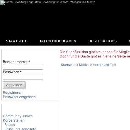
Tattoo-Bewertung für Tattoos, Vorlagen und Motive
STARTSEITE
TATTOO HOCHLADEN
BESTE TATTOOS
Die Suchfunktion gibt's nur noch für Mitglie
Benutzeranmeldung
Doch für die Gäste gibt es hier eine
Seite m
Benutzername:
*
Startseite
»
Motive
»
Horror und Tod
Passwort:
*
Registrieren
Passwort vergessen
Tattoo-Kategorien
Community-News
Körperstellen
Bauch
Brust und Dekolleté