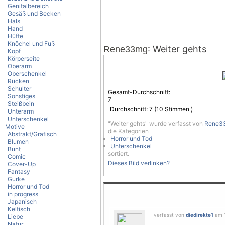
Genitalbereich
Gesäß und Becken
Hals
Hand
Hüfte
Knöchel und Fuß
: Weiter gehts
Rene33mg
Kopf
Körperseite
Oberarm
Oberschenkel
Rücken
Schulter
Gesamt-Durchschnitt:
Sonstiges
7
Steißbein
Durchschnitt:
7
(
10
Stimmen )
Unterarm
Unterschenkel
"Weiter gehts" wurde verfasst von
Rene3
Motive
die Kategorien
Abstrakt/Grafisch
Horror und Tod
Blumen
Unterschenkel
Bunt
sortiert.
Comic
Dieses Bild verlinken?
Cover-Up
Fantasy
Gurke
Horror und Tod
in progress
Japanisch
Keltisch
verfasst von
diedirekte1
am 1
Liebe
Natur