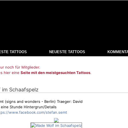
ESTE TATTOOS
NEUESTE TATTOOS
KOMMENT
ur noch für Mitglieder.
es hier eine
Seite mit den meistgesuchten Tattoos
.
f im Schaafspelz
mt (signs and wonders - Berlin) Traeger: David
eine Stunde Hintergrun/Details
tps://www.facebook.com/stefan.semt