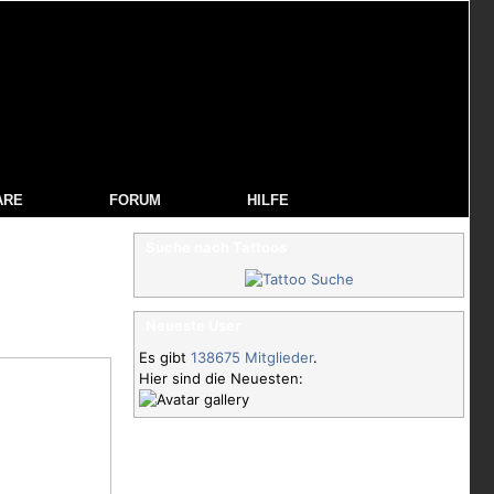
ARE
FORUM
HILFE
Suche nach Tattoos
Neueste User
Es gibt
138675 Mitglieder
.
Hier sind die Neuesten: