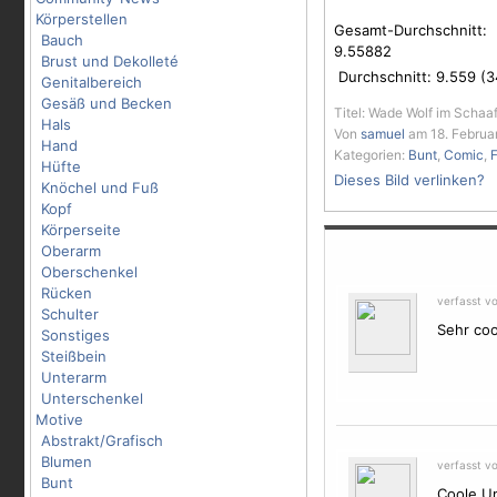
Körperstellen
Gesamt-Durchschnitt:
Bauch
9.55882
Brust und Dekolleté
Durchschnitt:
9.559
(
3
Genitalbereich
Gesäß und Becken
Titel: Wade Wolf im Schaa
Hals
Von
samuel
am 18. Februa
Hand
Kategorien:
Bunt
,
Comic
,
Hüfte
Dieses Bild verlinken?
Knöchel und Fuß
Kopf
Körperseite
Oberarm
Oberschenkel
Rücken
verfasst v
Schulter
Sehr coo
Sonstiges
Steißbein
Unterarm
Unterschenkel
Motive
Abstrakt/Grafisch
Blumen
verfasst v
Bunt
Coole U