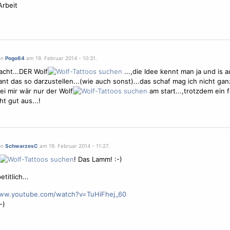
rbeit
on
Pogo64
am 19. Februar 2014 - 10:31.
cht...DER Wolf
...,die Idee kennt man ja und is 
ant das so darzustellen...(wie auch sonst)...das schaf mag ich nicht gan
bei mir wär nur der Wolf
am start...,trotzdem ein 
eht gut aus...!
on
SchwarzesC
am 19. Februar 2014 - 11:27.
! Das Lamm! :-)
titlich...
www.youtube.com/watch?v=TuHiFhej_60
-)