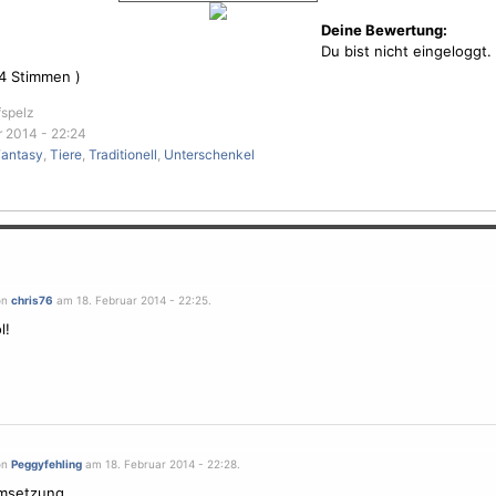
Deine Bewertung:
Du bist nicht eingeloggt.
4
Stimmen )
fspelz
r 2014 - 22:24
Fantasy
,
Tiere
,
Traditionell
,
Unterschenkel
on
chris76
am 18. Februar 2014 - 22:25.
l!
on
Peggyfehling
am 18. Februar 2014 - 22:28.
msetzung