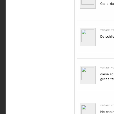
Ganz kla
verfasst v
Da schli
verfasst vo
diese sc
gutes ta
verfasst vo
Ne coole