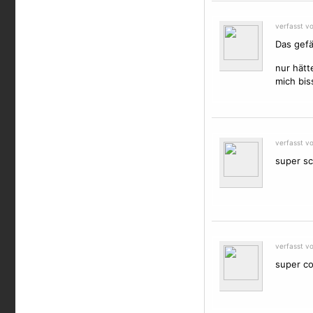
verfasst v
Das gefä
nur hätt
mich bi
verfasst vo
super sc
verfasst v
super c