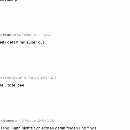
on
Mispi
am 18. Februar 2014 - 22:30.
eit- gefällt mir super gut
n Sailing Joe am 18. Februar 2014 - 22:31.
eil, tolle Idee!
on
iaimmai
am 19. Februar 2014 - 2:58.
Ding! Kann nichts Schlechtes daran finden und finds