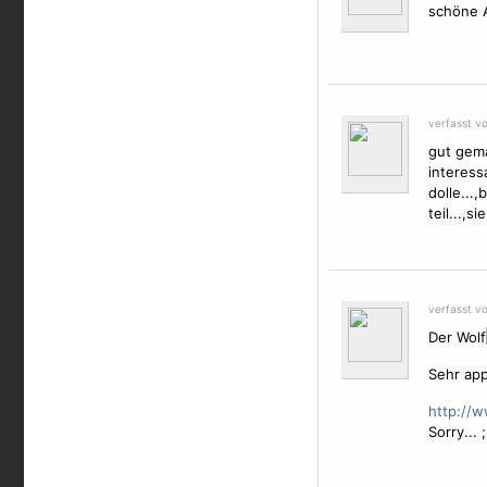
schöne A
verfasst v
gut gema
interess
dolle...,
teil...,si
verfasst v
Der Wolf
Sehr appe
http://
Sorry... ;