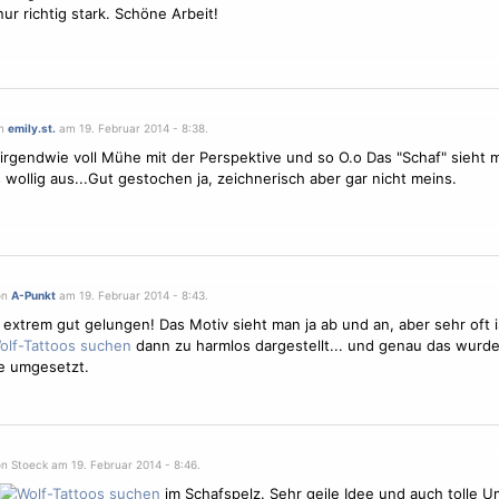
nur richtig stark. Schöne Arbeit!
on
emily.st.
am 19. Februar 2014 - 8:38.
irgendwie voll Mühe mit der Perspektive und so O.o Das "Schaf" sieht m
s wollig aus...Gut gestochen ja, zeichnerisch aber gar nicht meins.
on
A-Punkt
am 19. Februar 2014 - 8:43.
s extrem gut gelungen! Das
Motiv
sieht man ja ab und an, aber sehr oft i
dann zu harmlos dargestellt... und genau das wurde
e umgesetzt.
on Stoeck am 19. Februar 2014 - 8:46.
im Schafspelz. Sehr geile Idee und auch tolle 