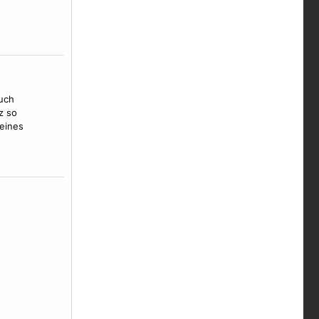
auch
z so
feines