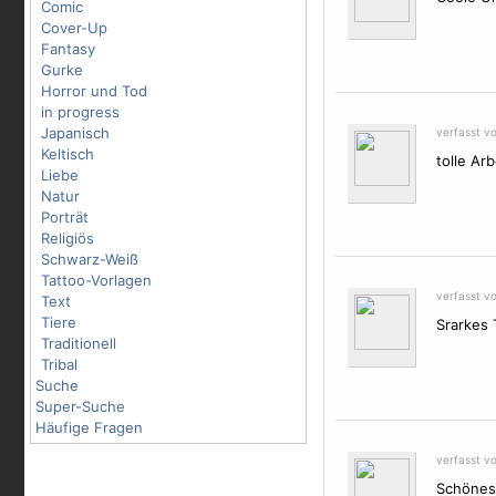
Comic
Cover-Up
Fantasy
Gurke
Horror und Tod
in progress
Japanisch
verfasst v
Keltisch
tolle Arb
Liebe
Natur
Porträt
Religiös
Schwarz-Weiß
Tattoo-Vorlagen
verfasst vo
Text
Tiere
Srarkes T
Traditionell
Tribal
Suche
Super-Suche
Häufige Fragen
verfasst v
Schönes 