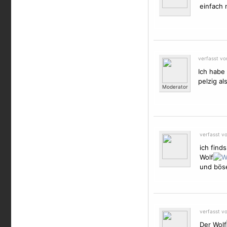
einfach 
verfasst v
Ich habe 
pelzig al
Moderator
verfasst v
ich find
Wolf
und bös
verfasst v
Der Wolf