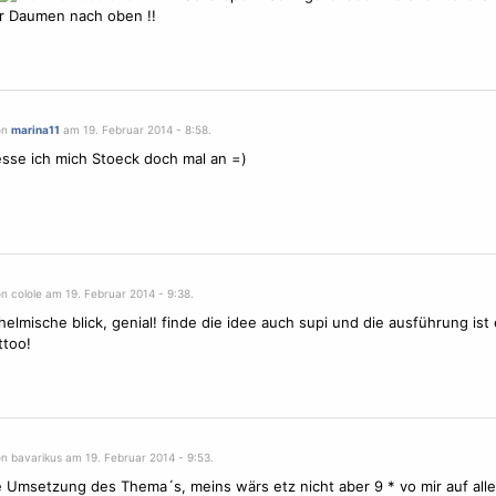
r Daumen nach oben !!
on
marina11
am 19. Februar 2014 - 8:58.
esse ich mich Stoeck doch mal an =)
n colole am 19. Februar 2014 - 9:38.
helmische blick, genial! finde die idee auch supi und die ausführung ist 
ttoo!
n bavarikus am 19. Februar 2014 - 9:53.
 Umsetzung des Thema´s, meins wärs etz nicht aber 9 * vo mir auf alle 