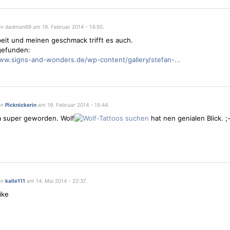
on dadman69 am 19. Februar 2014 - 14:50.
beit und meinen geschmack trifft es auch.
gefunden:
ww.signs-and-wonders.de/wp-content/gallery/stefan-...
on
Picknickerin
am 19. Februar 2014 - 15:44.
ja super geworden. Wolf
hat nen genialen Blick. ;-
on
kalle111
am 14. Mai 2014 - 22:37.
like