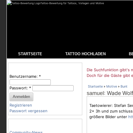
Tattoo-Bewertung für Tattoos, Vorlagen und Motive
STARTSEITE
TATTOO HOCHLADEN
B
Benutzeranmeldung
Die Suchfunktion gibt's n
Doch für die Gäste gibt 
Benutzername:
*
Startseite
»
Motive
»
Bunt
Passwort:
*
: Wade Wol
samuel
Registrieren
Taetowierer: Stefan Se
Passwort vergessen
2x 3h und zum schluss 
größere Bilder unter
ht
Tattoo-Kategorien
Community-News