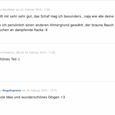
on NicoRobin am 20. Februar 2014 - 7:50.
llt mir sehr sehr gut, das Schaf mag ich besonders...naja wie alle deine 
e ich persönlich einen anderen Hintergrund gewählt..der braune Rauch 
sschen an dampfende Kacka :X
n Protector _86 am 19. Februar 2014 - 11:36.
hönes Teil :)
on
ReignSupreme
am 19. Februar 2014 - 13:13.
oole Idee und wunderschönes Dingen <3