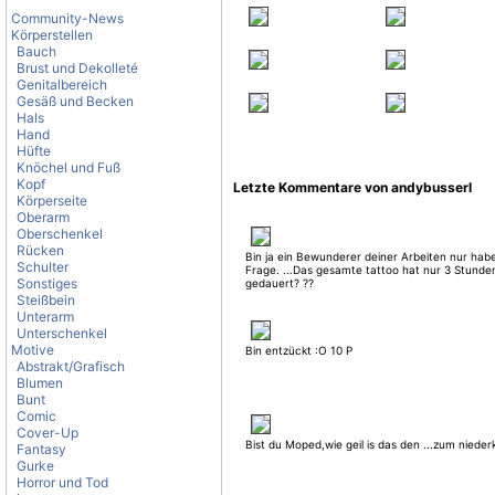
Community-News
Körperstellen
Bauch
Brust und Dekolleté
Genitalbereich
Gesäß und Becken
Hals
Hand
Hüfte
Knöchel und Fuß
Kopf
Letzte Kommentare von andybusserl
Körperseite
Oberarm
Oberschenkel
Rücken
Bin ja ein Bewunderer deiner Arbeiten nur habe
Schulter
Frage. ...Das gesamte tattoo hat nur 3 Stunde
Sonstiges
gedauert? ??
Steißbein
Unterarm
Unterschenkel
Motive
Bin entzückt :O 10 P
Abstrakt/Grafisch
Blumen
Bunt
Comic
Cover-Up
Bist du Moped,wie geil is das den ...zum nieder
Fantasy
Gurke
Horror und Tod