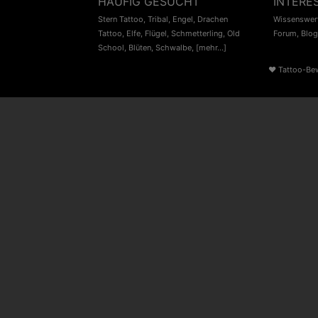
HÄUFIG GESUCHT
INTERE
Stern Tattoo
,
Tribal
,
Engel
,
Drachen
Wissenswert
Tattoo
,
Elfe
,
Flügel
,
Schmetterling
,
Old
Forum
,
Blog
School
,
Blüten
,
Schwalbe
,
[mehr...]
♥
Tattoo-Be