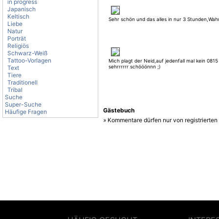
in progress
Japanisch
Keltisch
Sehr schön und das alles in nur 3 Stunden,Wahn
Liebe
Natur
Porträt
Religiös
Schwarz-Weiß
Tattoo-Vorlagen
Mich plagt der Neid,auf jedenfall mal kein 0815
sehrrrrrr schööönnn ;)
Text
Tiere
Traditionell
Tribal
Suche
Super-Suche
Gästebuch
Häufige Fragen
» Kommentare dürfen nur von registrierte