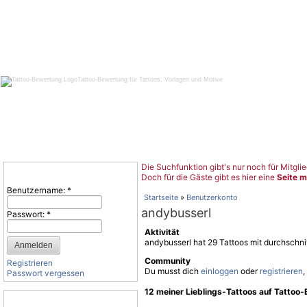
Tattoo-Bewertung für Tattoos, Vorlagen und Motive
Die Suchfunktion gibt's nur noch für Mitglie
Benutzeranmeldung
Doch für die Gäste gibt es hier eine
Seite m
Benutzername:
*
Startseite
»
Benutzerkonto
andybusserl
Passwort:
*
Aktivität
andybusserl hat 29 Tattoos mit durchschni
Community
Registrieren
Du musst dich
einloggen
oder
registrieren
,
Passwort vergessen
12 meiner Lieblings-Tattoos auf Tattoo
Tattoo-Kategorien