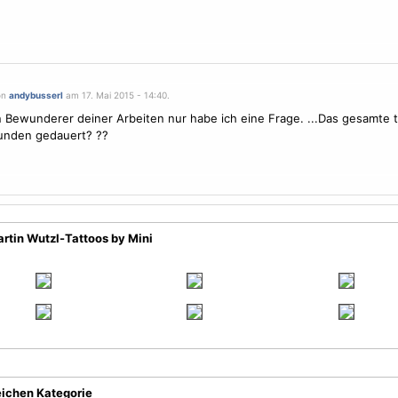
on
andybusserl
am 17. Mai 2015 - 14:40.
in Bewunderer deiner Arbeiten nur habe ich eine Frage. ...Das gesamte t
unden gedauert? ??
rtin Wutzl-Tattoos by Mini
eichen Kategorie