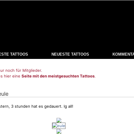
ESTE TATTOOS
NEUESTE TATTOOS
KOMMENT
ur noch für Mitglieder.
es hier eine
Seite mit den meistgesuchten Tattoos
.
eule
stern, 3 stunden hat es gedauert. lg all!