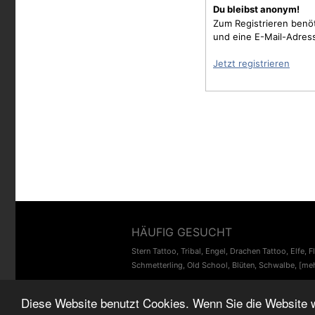
Du bleibst anonym!
Zum Registrieren benö
und eine E-Mail-Adres
Jetzt registrieren
HÄUFIG GESUCHT
Stern Tattoo
,
Tribal
,
Engel
,
Drachen Tattoo
,
Elfe
,
F
Schmetterling
,
Old School
,
Blüten
,
Schwalbe
,
[meh
Diese Website benutzt Cookies. Wenn Sie die Website 