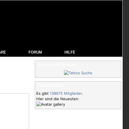
ARE
FORUM
HILFE
Suche nach Tattoos
Neueste User
Es gibt
138675 Mitglieder
.
Hier sind die Neuesten: