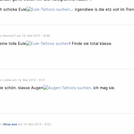
ch schicke Eule
... irgendiwe is die etz voll im Tre
on Marina11 am 14. Mai 2013 - 8:48.
eine tolle Eule
! Finde sie total klasse.
n colole am 14. Mai 2013 - 9:21.
die schön. klasse Augen
. ich mag sie.
on
Virus.exe
am 14. Mai 2013 - 9:52.