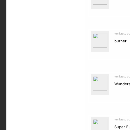
verfasst v
burner
verfasst v
Wunders
verfasst v
Super Eu