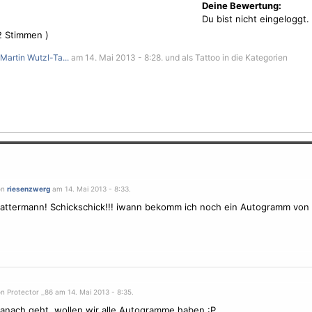
Deine Bewertung:
Du bist nicht eingeloggt.
2
Stimmen )
Martin Wutzl-Ta...
am 14. Mai 2013 - 8:28. und als Tattoo in die Kategorien
on
riesenzwerg
am 14. Mai 2013 - 8:33.
lattermann! Schickschick!!! iwann bekomm ich noch ein Autogramm von di
n Protector _86 am 14. Mai 2013 - 8:35.
nach geht, wollen wir alle Autogramme haben :P