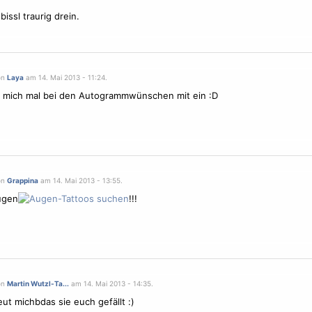
issl traurig drein.
on
Laya
am 14. Mai 2013 - 11:24.
e mich mal bei den Autogrammwünschen mit ein :D
on
Grappina
am 14. Mai 2013 - 13:55.
ugen
!!!
on
Martin Wutzl-Ta...
am 14. Mai 2013 - 14:35.
reut michbdas sie euch gefällt :)