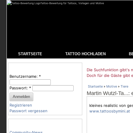
Tattoo-Bewertung für Tattoos, Vorlagen und Motive
STARTSEITE
TATTOO HOCHLADEN
B
Benutzeranmeldung
Die Suchfunktion gibt's n
Doch für die Gäste gibt 
Benutzername:
*
Startseite
»
Motive
»
Tiere
Passwort:
*
: 
Martin Wutzl-Ta...
Registrieren
kleines realistic von ge
Passwort vergessen
www.tattoosbymini.at
Tattoo-Kategorien
Community-News