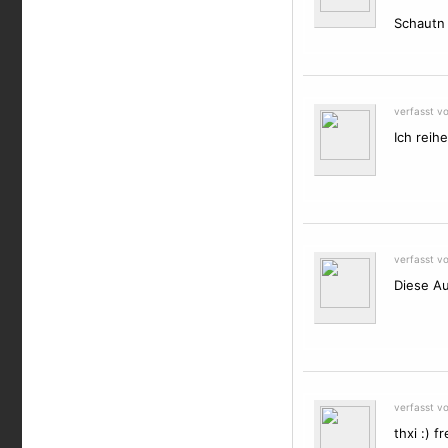
Schautn b
verfasst v
Ich reih
verfasst v
Diese A
verfasst v
thxi :) f