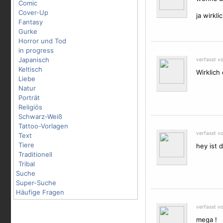
Comic
Cover-Up
ja wirkli
Fantasy
Gurke
Horror und Tod
in progress
Japanisch
verfasst v
Keltisch
Wirklich 
Liebe
Natur
Porträt
Religiös
Schwarz-Weiß
Tattoo-Vorlagen
verfasst vo
Text
Tiere
hey ist 
Traditionell
Tribal
Suche
Super-Suche
Häufige Fragen
verfasst v
mega !