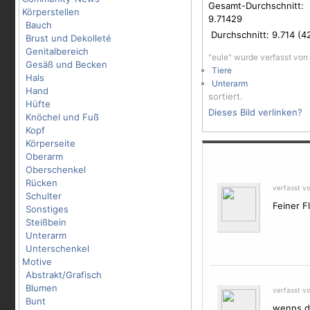
Gesamt-Durchschnitt:
Körperstellen
9.71429
Bauch
Durchschnitt:
9.714
(
4
Brust und Dekolleté
Genitalbereich
"eule" wurde verfasst von
Gesäß und Becken
Tiere
Hals
Unterarm
Hand
sortiert.
Hüfte
Dieses Bild verlinken?
Knöchel und Fuß
Kopf
Körperseite
Oberarm
Oberschenkel
Rücken
verfasst v
Schulter
Feiner F
Sonstiges
Steißbein
Unterarm
Unterschenkel
Motive
Abstrakt/Grafisch
Blumen
verfasst vo
Bunt
wenns da