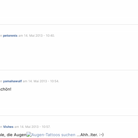
on
petorenis
am 14. Mai 2013 - 10:40.
on
yamahawulf
am 14. Mai 2013 - 10:54.
chön!
on
Vishes
am 14. Mai 2013 - 10:57.
le, die Augen
...Ahh..lter. :-)