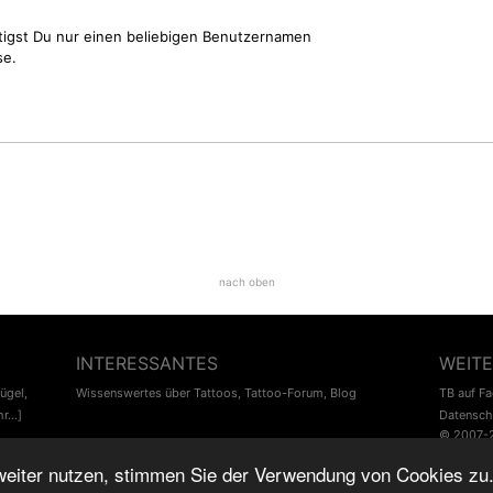
tigst Du nur einen beliebigen Benutzernamen
se.
nach oben
INTERESSANTES
WEITE
lügel
,
Wissenswertes über Tattoos
,
Tattoo-Forum
,
Blog
TB auf F
r...]
Datensch
© 2007-
♥
Tattoo-Bewertung.de
liebt dich! Wirklich. ♥
weiter nutzen, stimmen Sie der Verwendung von Cookies zu