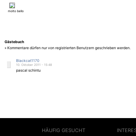
molto bello
Gästebuch
» Kommentare dürfen nur von registrierten Benutzern geschrieben werden.
Blackcat1170
10. Oktober 2011 - 15:48
pascal schintu
HÄUFIG GESUCHT
INTERE