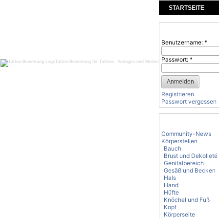
STARTSEITE
KOMMENTARE
Benutzeranmeld
Benutzername:
*
Passwort:
*
Tattoo-Bewertung für Tattoos, Vorlagen und Motive
Registrieren
Passwort vergessen
Tattoo-Kategorie
Community-News
Körperstellen
Bauch
Brust und Dekolleté
Genitalbereich
Gesäß und Becken
Hals
Hand
Hüfte
Knöchel und Fuß
Kopf
Körperseite