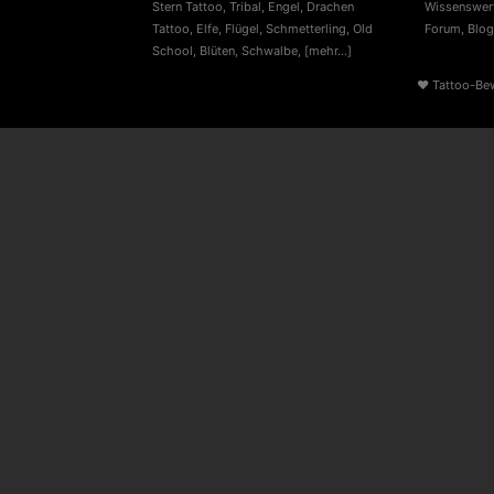
Stern Tattoo
,
Tribal
,
Engel
,
Drachen
Wissenswert
Tattoo
,
Elfe
,
Flügel
,
Schmetterling
,
Old
Forum
,
Blog
School
,
Blüten
,
Schwalbe
,
[mehr...]
♥
Tattoo-Be