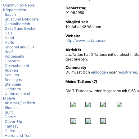
Community-News
Geburtstag
Körperstellen
01.09.1980
Bauch
Brust und Dekolleté
Mitglied seit
Genitalbereich
10 Jahre 48 Wochen
Gesäß und Becken
Hals
Website
Hand
http://www.jaztattoo.de
Hüfte
Knöchel und Fuß
Aktivität
Kopf
JazTattoo hat 0 Tattoos mit durchschnitt
Körperseite
geschrieben.
Oberarm
Oberschenkel
Community
Rücken
Du musst dich
einloggen
oder
registrieren
,
Schulter
Sonstiges
Meine Tattoos (7)
Steißbein
Unterarm
Die 7 Tattoos wurden insgesamt mit 9,68 b
Unterschenkel
Motive
Abstrakt/Grafisch
Blumen
Bunt
Comic
Cover-Up
Fantasy
Gurke
Horror und Tod