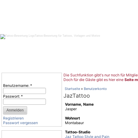
Tattoo-Bewertung für Tattoos, Vorlagen und Motive
Die Suchfunktion gibt's nur noch für Mitglie
Benutzeranmeldung
Doch für die Gäste gibt es hier eine
Seite m
Benutzername:
*
Startseite
»
Benutzerkonto
JazTattoo
Passwort:
*
Vorname, Name
Jasper
Registrieren
Wohnort
Passwort vergessen
Montabaur
Tattoo-Studio
Tattoo-Kategorien
Jaz Tattoo Style and Pain