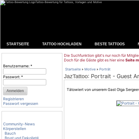
Tattoo-Bewertung für Tattoos, Vorlagen und Motive
STARTSEITE
TATTOO HOCHLADEN
BESTE TATTOOS
Die Suchfunktion gibt's nur noch für Mitglie
Benutzeranmeldung
Doch für die Gäste gibt es hier eine
Seite m
Benutzername:
*
Startseite
»
Motive
»
Porträt
: Portrait - Guest 
JazTattoo
Passwort:
*
Tätowiert von unserem Gast Olga Sergee
Registrieren
Passwort vergessen
Tattoo-Kategorien
Community-News
Körperstellen
Bauch
Brust und Dekolleté