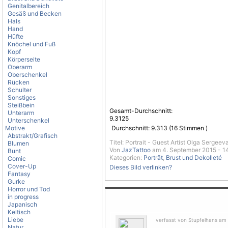
Genitalbereich
Gesäß und Becken
Hals
Hand
Hüfte
Knöchel und Fuß
Kopf
Körperseite
Oberarm
Oberschenkel
Rücken
Schulter
Sonstiges
Steißbein
Gesamt-Durchschnitt:
Unterarm
9.3125
Unterschenkel
Motive
Durchschnitt:
9.313
(
16
Stimmen )
Abstrakt/Grafisch
Titel: Portrait - Guest Artist Olga Sergeev
Blumen
Von
JazTattoo
am 4. September 2015 - 1
Bunt
Kategorien:
Porträt
,
Brust und Dekolleté
Comic
Cover-Up
Dieses Bild verlinken?
Fantasy
Gurke
Horror und Tod
in progress
Japanisch
Keltisch
Liebe
verfasst von Stupfelhans am 
Natur