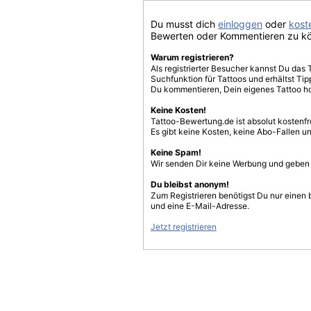
Du musst dich
einloggen
oder
koste
Bewerten oder Kommentieren zu k
Warum registrieren?
Als registrierter Besucher kannst Du das 
Suchfunktion für Tattoos und erhältst T
Du kommentieren, Dein eigenes Tattoo h
Keine Kosten!
Tattoo-Bewertung.de ist absolut kostenf
Es gibt keine Kosten, keine Abo-Fallen u
Keine Spam!
Wir senden Dir keine Werbung und geben D
Du bleibst anonym!
Zum Registrieren benötigst Du nur einen
und eine E-Mail-Adresse.
Jetzt registrieren