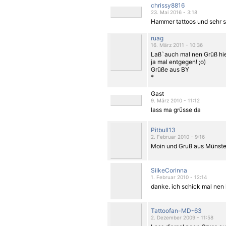
chrissy8816
23. Mai 2016 - 3:18
Hammer tattoos und sehr 
ruag
16. März 2011 - 10:36
Laß`auch mal nen Grüß hie
ja mal entgegen! ;o)
Grüße aus BY
*
Gast
9. März 2010 - 11:12
lass ma grüsse da
Pitbull13
2. Februar 2010 - 9:16
Moin und Gruß aus Münste
SilkeCorinna
1. Februar 2010 - 12:14
danke. ich schick mal nen 
Tattoofan-MD-63
2. Dezember 2009 - 11:58