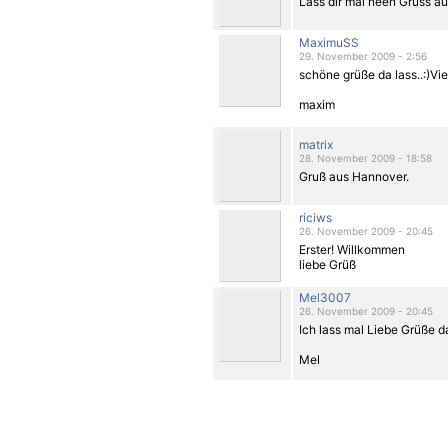
Lass dir mal neen Gruss a
MaximuSS
29. November 2009 - 2:56
schöne grüße da lass..:)Viel
maxim
matrix
28. November 2009 - 18:58
Gruß aus Hannover.
riciws
26. November 2009 - 20:45
Erster! Willkommen
liebe Grüß
Mel3007
26. November 2009 - 20:45
Ich lass mal Liebe Grüße d
Mel