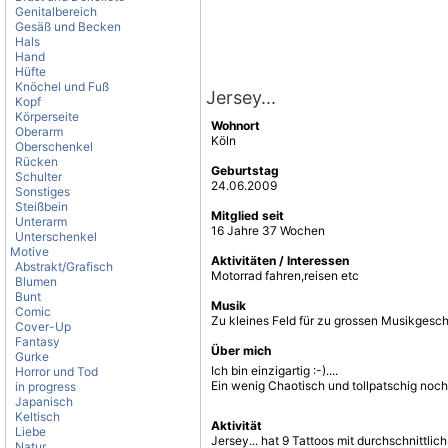
Genitalbereich
Gesäß und Becken
Hals
Hand
Hüfte
Knöchel und Fuß
Jersey...
Kopf
Körperseite
Wohnort
Oberarm
Köln
Oberschenkel
Rücken
Geburtstag
Schulter
24.06.2009
Sonstiges
Steißbein
Mitglied seit
Unterarm
16 Jahre 37 Wochen
Unterschenkel
Motive
Aktivitäten / Interessen
Abstrakt/Grafisch
Motorrad fahren,reisen etc
Blumen
Bunt
Musik
Comic
Zu kleines Feld für zu grossen Musikgesc
Cover-Up
Fantasy
Über mich
Gurke
Ich bin einzigartig :-)....
Horror und Tod
Ein wenig Chaotisch und tollpatschig noch
in progress
Japanisch
Keltisch
Aktivität
Liebe
Jersey... hat 9 Tattoos mit durchschnittl
Natur