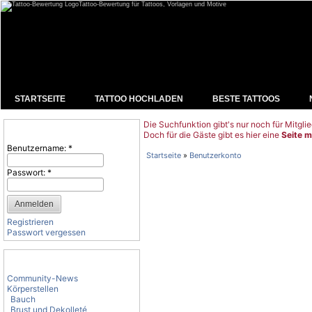
Tattoo-Bewertung für Tattoos, Vorlagen und Motive
STARTSEITE
TATTOO HOCHLADEN
BESTE TATTOOS
Die Suchfunktion gibt's nur noch für Mitglie
Benutzeranmeldung
Doch für die Gäste gibt es hier eine
Seite m
Benutzername:
*
Startseite
»
Benutzerkonto
Passwort:
*
Registrieren
Passwort vergessen
Tattoo-Kategorien
Community-News
Körperstellen
Bauch
Brust und Dekolleté