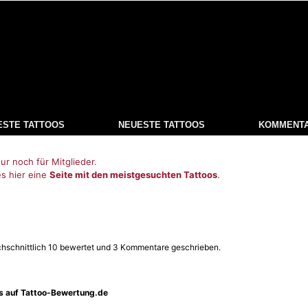
ESTE TATTOOS
NEUESTE TATTOOS
KOMMENT
ur noch für Mitglieder.
es hier eine
Seite mit den meistgesuchten Tattoos
.
rchschnittlich 10 bewertet und 3 Kommentare geschrieben.
os auf Tattoo-Bewertung.de