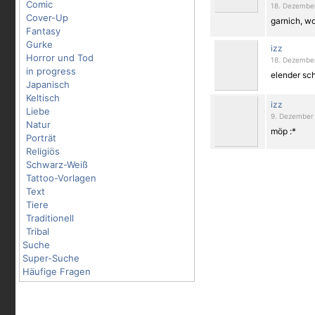
Comic
18. Dezember
Cover-Up
garnich, wo
Fantasy
Gurke
izz
Horror und Tod
18. Dezember
in progress
elender sch
Japanisch
Keltisch
izz
Liebe
9. Dezember 
Natur
möp :*
Porträt
Religiös
Schwarz-Weiß
Tattoo-Vorlagen
Text
Tiere
Traditionell
Tribal
Suche
Super-Suche
Häufige Fragen