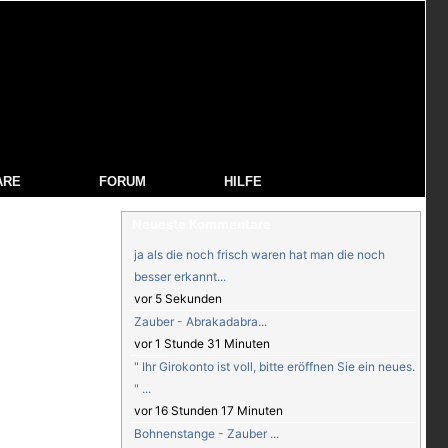
ARE
FORUM
HILFE
Neueste Kommentare
ja als die noch frisch waren hat man die noch
besser erkannt...
vor 5 Sekunden
Zauber - Abrakadabra...
vor 1 Stunde 31 Minuten
" Ihr Girokonto ist voll, bitte eröffnen Sie ein neues.
" ...
vor 16 Stunden 17 Minuten
Bohnenstange - Zauber ...