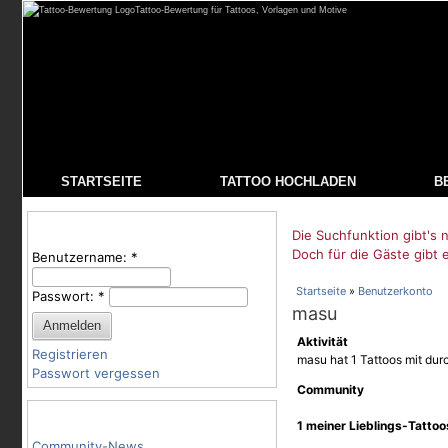
Tattoo-Bewertung für Tattoos, Vorlagen und Motive
STARTSEITE
TATTOO HOCHLADEN
B
Benutzeranmeldung
Die Suchfunktion gibt's n
Doch für die Gäste gibt 
Benutzername:
*
Startseite
»
Benutzerkonto
Passwort:
*
masu
Aktivität
Registrieren
masu hat 1 Tattoos mit du
Passwort vergessen
Community
Tattoo-Kategorien
1 meiner Lieblings-Tatto
Community-News