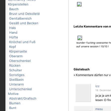
Körperstellen
Bauch
Brust und Dekolleté
Genitalbereich
Gesäß und Becken
Letzte Kommentare von 
Hals
Hand
Hüfte
Knöchel und Fuß
wunder-fucking-awesome-her
Kopf
auf unsere session ! 10/10 !
Körperseite
Oberarm
Oberschenkel
Rücken
Gästebuch
Schulter
Sonstiges
» Kommentare dürfen nur v
Steißbein
Unterarm
izz
Unterschenkel
18. Dezember
Motive
ja ja ja um
Abstrakt/Grafisch
lesen :D fi
Blumen
Bunt
masu