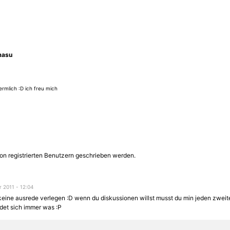
masu
mlich :D ich freu mich
on registrierten Benutzern geschrieben werden.
 2011 - 12:04
 keine ausrede verlegen :D wenn du diskussionen willst musst du min jeden zweite
ndet sich immer was :P