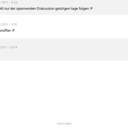
 2011 - 9:33
llt nur der spannenden Diskussion gestrigen tage folgen :P
 2011 - 3:16
nüffler :P
2011 - 23:14
nach oben