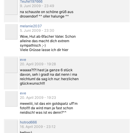
Teufel197666
9. Juni 2009 - 23:49
na schauste on schöne grüß aus
drosendorf ^^ oller halunge ^^
melanie2037
5. Juni 2009 - 23:30
Wow, Hut ab 6facher Vater. Schon
alleine das macht dich extrem
sympathisch ;-)
Viele Grüsse lasse ich dir hier
eve
20. April 2009 - 19:28
waaaa?!?! hast ja ganze 6 stück
davon, seh i grad! na dat nenn i ma
reichtum! da sag ich nur: herzlichen
glückwunsch!!!
eve
20. April 2009 - 19:23
meeeiiii, ist das ein goldspatz uff'm
foto!!!! da wird man ja fast schon
neidisch! was ist es denn?^^
hotrod666
16. April 2009 - 23:12
helloo:)