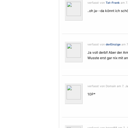
verfasst von
Tat-Frank
am 7.
..oh ja--da könnt ich sc
verfasst von
derEinzige
am 7.
Ja voll derb!! Aber der A
Wusste erst gar nix mit a
verfasst von Domain am 7. Ja
10P*
verfasst von bernd88 am 7. J