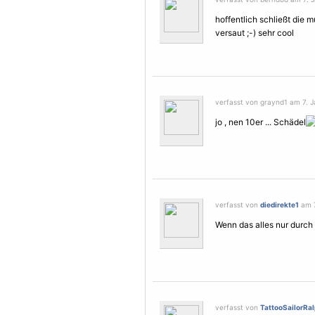
hoffentlich schließt die 
versaut ;-) sehr cool
verfasst von graynd1 am 7. J
jo , nen 10er ... Schädel
verfasst von
diedirekte1
am 7
Wenn das alles nur durch 
verfasst von
TattooSailorRa