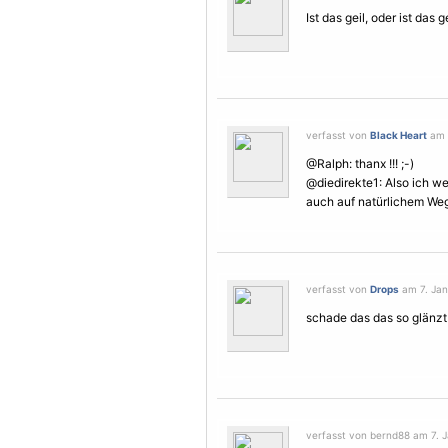
Ist das geil, oder ist das g
verfasst von
Black Heart
am 7
@Ralph: thanx !!! ;-)
@diedirekte1: Also ich we
auch auf natürlichem Weg
verfasst von
Drops
am 7. Jan
schade das das so glänzt
verfasst von bernd88 am 7. J