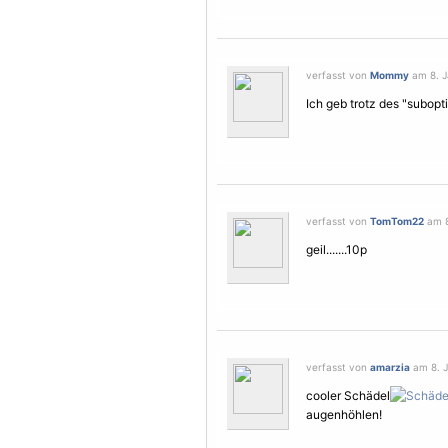
verfasst von
Mommy
am 8. J
Ich geb trotz des "subopt
verfasst von
TomTom22
am 8
geil.......10p
verfasst von
amarzia
am 8. J
cooler Schädel
augenhöhlen!