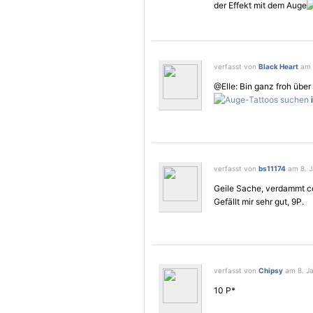
der Effekt mit dem Auge
verfasst von
Black Heart
am 8
@Elle: Bin ganz froh über
i
verfasst von
bs11174
am 8. J
Geile Sache, verdammt coo
Gefällt mir sehr gut, 9P.
verfasst von
Chipsy
am 8. Ja
10 P*