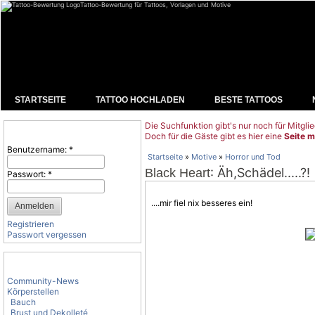
Tattoo-Bewertung für Tattoos, Vorlagen und Motive
STARTSEITE
TATTOO HOCHLADEN
BESTE TATTOOS
Die Suchfunktion gibt's nur noch für Mitglie
Benutzeranmeldung
Doch für die Gäste gibt es hier eine
Seite m
Benutzername:
*
Startseite
»
Motive
»
Horror und Tod
: Äh,Schädel.....?!
Black Heart
Passwort:
*
....mir fiel nix besseres ein!
Registrieren
Passwort vergessen
Tattoo-Kategorien
Community-News
Körperstellen
Bauch
Brust und Dekolleté