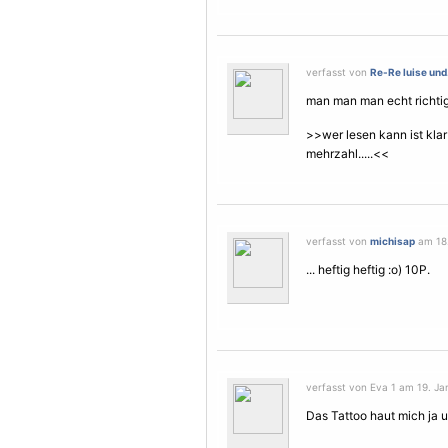
verfasst von
Re-Re luise und.
man man man echt richtig 
>>wer lesen kann ist klar i
mehrzahl.....<<
verfasst von
michisap
am 18.
... heftig heftig :o) 10P.
verfasst von Eva 1 am 19. Ja
Das Tattoo haut mich ja u