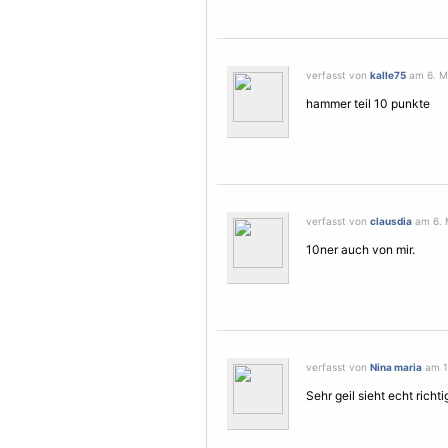
verfasst von
kalle75
am 6. Mä
hammer teil 10 punkte
verfasst von
clausdia
am 6. 
10ner auch von mir.
verfasst von
Nina maria
am 10
Sehr geil sieht echt richt