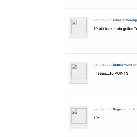
verfasst von
rebellischereng
10 pkt locker ein geiles 
verfasst von
krankerhund
am 
jihaaaa....10 POINTS
verfasst von
Roger
am 8. Jan
10*