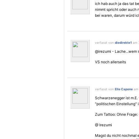
ich hab auch ja das tat b
nimmt spricht oder auch 
bei waren, darum würd ich
verfasst von
diedirekte1
am 7
@irezumi - Lache...wem sa
VS noch allerseits
verfasst von
Elle Capone
am 
Schwarzenegger ist m.E.
"politischen Einstellung" 
Zum Tattoo: Ohne Frage: 
@ Irezumi
Magst du nicht nochmal e