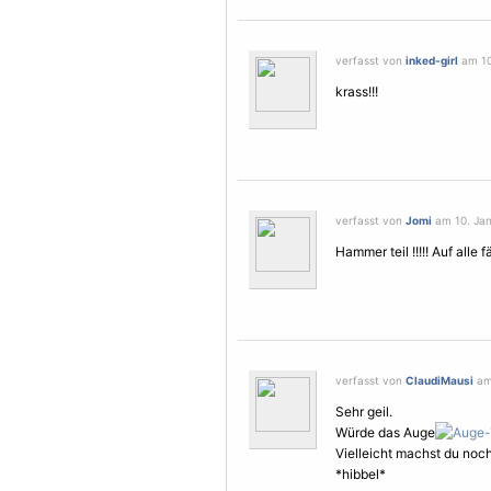
verfasst von
inked-girl
am 10
krass!!!
verfasst von
Jomi
am 10. Jan
Hammer teil !!!!! Auf alle f
verfasst von
ClaudiMausi
am 
Sehr geil.
Würde das Auge
Vielleicht machst du no
*hibbel*