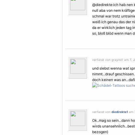
@diedirekte:ich hab nen 
null aba von nem kräftige
schmal war trotz untraini
weiß ich genau das der ni
da er wirklich jeden tag i
so, bloß blöd wenn man da
verfasst von graynd1 am 7. J
und slebst wenna wat spr
nimmt...drauf geschissen.
doch keinen was an...dafü
verfasst von
diedirekte1
am 7
Ok..mag so sein...dann ho
wirds unansehnlich...best
bezogen)