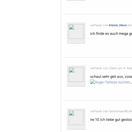
verfasst von
kleine_Hexe
am 
ich finde es auch mega g
verfasst von Claire am 4. Feb
schaut sehr geil aus, vor
..
verfasst von tattooman48 am
ne 10 ich liebe gut gest