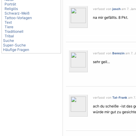
Porträt
Religiös
verfasst von
josch
am 7. Janu
Schwarz-Weiß
na mir gefällts. 8 Pkt.
Tattoo-Vorlagen
Text
Tiere
Traditionell
Tribal
Suche
Super-Suche
Häufige Fragen
verfasst von
Bennzin
am 7. J
sehr geil...
verfasst von
Tat-Frank
am 7.
ach du scheiße -ist das 
würde mir gut zu gesichte