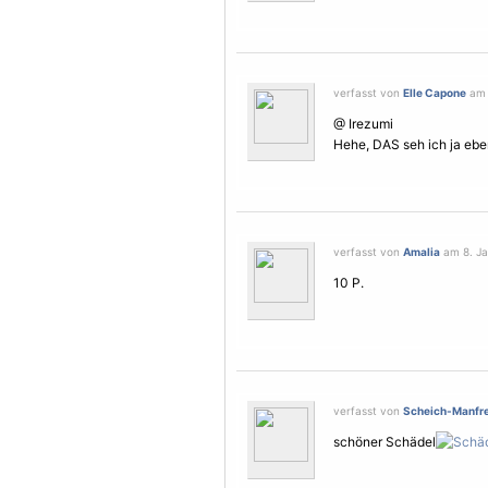
verfasst von
Elle Capone
am 
@ Irezumi
Hehe, DAS seh ich ja eben 
verfasst von
Amalia
am 8. Ja
10 P.
verfasst von
Scheich-Manfr
schöner Schädel