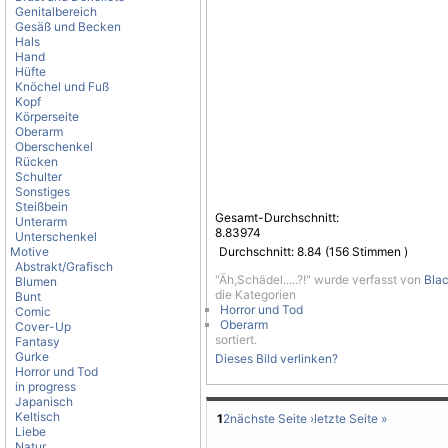
Genitalbereich
Gesäß und Becken
Hals
Hand
Hüfte
Knöchel und Fuß
Kopf
Körperseite
Oberarm
Oberschenkel
Rücken
Schulter
Sonstiges
Steißbein
Gesamt-Durchschnitt:
Unterarm
8.83974
Unterschenkel
Motive
Durchschnitt:
8.84
(
156
Stimmen )
Abstrakt/Grafisch
"Äh,Schädel.....?!" wurde verfasst von
Blac
Blumen
die Kategorien
Bunt
Horror und Tod
Comic
Oberarm
Cover-Up
sortiert.
Fantasy
Gurke
Dieses Bild verlinken?
Horror und Tod
in progress
Japanisch
Keltisch
1
2
nächste Seite ›
letzte Seite »
Liebe
Natur