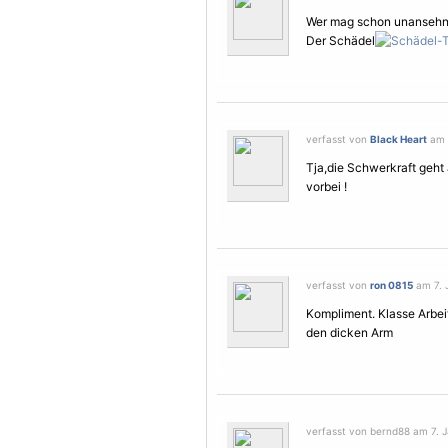
Wer mag schon unansehnl
Der Schädel
verfasst von
Black Heart
am 7
Tja,die Schwerkraft geht
vorbei !
verfasst von
ron 0815
am 7. 
Kompliment. Klasse Arbeit
den dicken Arm
verfasst von bernd88 am 7. J