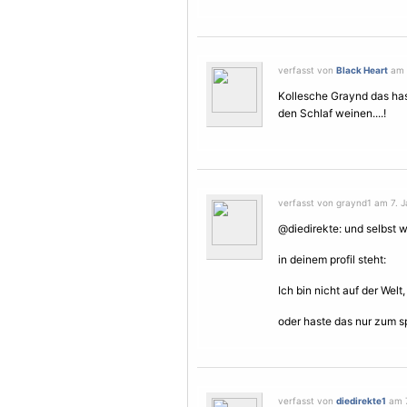
verfasst von
Black Heart
am 7
Kollesche Graynd das has
den Schlaf weinen....!
verfasst von graynd1 am 7. J
@diedirekte: und selbst w
in deinem profil steht:
Ich bin nicht auf der Welt
oder haste das nur zum s
verfasst von
diedirekte1
am 7