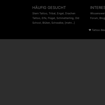
HÄUFIG GESUCHT
INTERE
Stern Tattoo
,
Tribal
,
Engel
,
Drachen
Wissenswert
Tattoo
,
Elfe
,
Flügel
,
Schmetterling
,
Old
Forum
,
Blog
School
,
Blüten
,
Schwalbe
,
[mehr...]
♥
Tattoo-Be