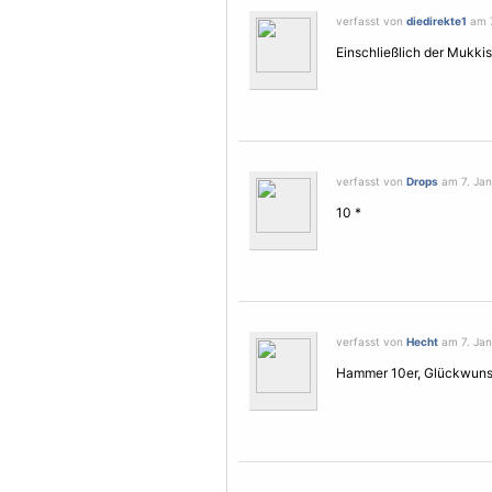
verfasst von
diedirekte1
am 7
Einschließlich der Mukkis..
verfasst von
Drops
am 7. Jan
10 *
verfasst von
Hecht
am 7. Jan
Hammer 10er, Glückwun