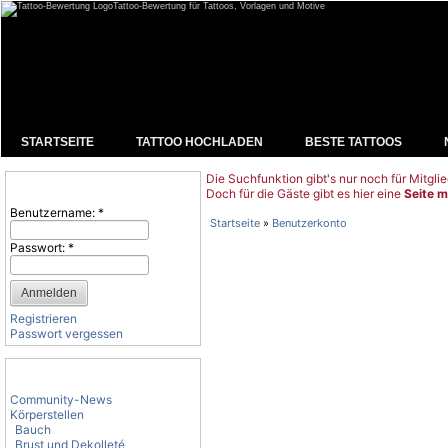
Tattoo-Bewertung für Tattoos, Vorlagen und Motive
STARTSEITE
TATTOO HOCHLADEN
BESTE TATTOOS
Die Suchfunktion gibt's nur noch für Mitglie
Benutzeranmeldung
Doch für die Gäste gibt es hier eine
Seite m
Benutzername:
*
Startseite
»
Benutzerkonto
Passwort:
*
Registrieren
Passwort vergessen
Tattoo-Kategorien
Community-News
Körperstellen
Bauch
Brust und Dekolleté