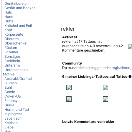
Genitalbereich
Gesäß und Becken
Hals
Hand
Hüfte
Knöchel und Fuß
rekler
Kopf
Körperseite
Aktivität
Oberarm
rekler hat 17 Tattoos mit
Oberschenkel
durchschnittlich 4.9 bewertet und 42
Rücken
Kommentare geschrieben.
Schulter
Sonstiges
Steißbein
Community
Unterarm
Du musst dich
einloggen
oder
registrieren
,
Unterschenkel
Motive
6 meiner Lieblings-Tattoos auf Tattoo-
Abstrakt/Grafisch
Blumen
Bunt
Comic
Cover-Up
Fantasy
Gurke
Horror und Tod
in progress
Japanisch
Letzte Kommentare von rekler
Keltisch
Liebe
Natur