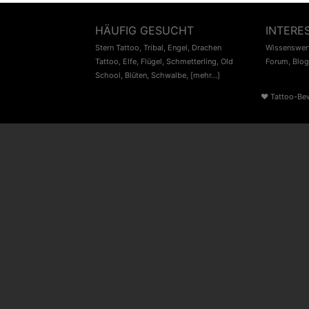
HÄUFIG GESUCHT
INTERE
Stern Tattoo
,
Tribal
,
Engel
,
Drachen
Wissenswert
Tattoo
,
Elfe
,
Flügel
,
Schmetterling
,
Old
Forum
,
Blog
School
,
Blüten
,
Schwalbe
,
[mehr...]
♥
Tattoo-Be