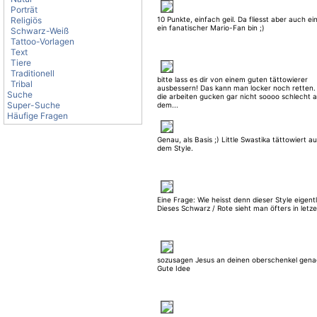
Porträt
Religiös
10 Punkte, einfach geil. Da fliesst aber auch ei
ein fanatischer Mario-Fan bin ;)
Schwarz-Weiß
Tattoo-Vorlagen
Text
Tiere
Traditionell
bitte lass es dir von einem guten tättowierer
Tribal
ausbessern! Das kann man locker noch retten.
Suche
die arbeiten gucken gar nicht soooo schlecht 
Super-Suche
dem...
Häufige Fragen
Genau, als Basis ;) Little Swastika tättowiert au
dem Style.
Eine Frage: Wie heisst denn dieser Style eigent
Dieses Schwarz / Rote sieht man öfters in letzer
sozusagen Jesus an deinen oberschenkel genag
Gute Idee