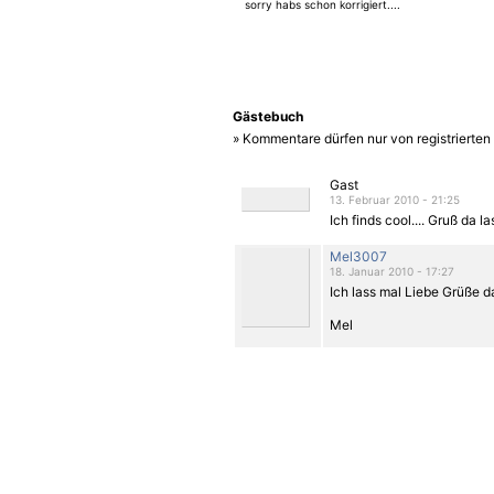
sorry habs schon korrigiert....
Gästebuch
» Kommentare dürfen nur von registrierte
Gast
13. Februar 2010 - 21:25
Ich finds cool.... Gruß da la
Mel3007
18. Januar 2010 - 17:27
Ich lass mal Liebe Grüße d
Mel