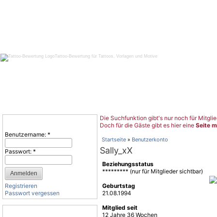
Tattoo-Bewertung für Tattoos, Vorlagen und Motive
Die Suchfunktion gibt's nur noch für Mitglie
Benutzeranmeldung
Doch für die Gäste gibt es hier eine
Seite m
Benutzername:
*
Startseite
»
Benutzerkonto
Sally_xX
Passwort:
*
Beziehungsstatus
********* (nur für Mitglieder sichtbar)
Registrieren
Geburtstag
Passwort vergessen
21.08.1994
Mitglied seit
Tattoo-Kategorien
12 Jahre 36 Wochen