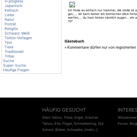
in progress
Japanisch
Keltisch
ich finde es einfach nur hammer, die stelle ist 
gut,.... dir kann keiner ein komischen blick hint
Liebe
werfen,... du hast hinten nämlich augen... ein au
Natur
10*
Porträt
Religiös
Schwarz-Weiß
Tattoo-Vorlagen
Gästebuch
Text
Tiere
» Kommentare dürfen nur von registrierte
Traditionell
Tribal
Suche
Super-Suche
Häufige Fragen
HÄUFIG GESUCHT
INTERE
Stern Tattoo
,
Tribal
,
Engel
,
Drachen
Wissenswert
Tattoo
,
Elfe
,
Flügel
,
Schmetterling
,
Old
Forum
,
Blog
School
,
Blüten
,
Schwalbe
,
[mehr...]