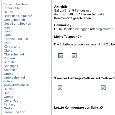
Community-News
Aktivität
Körperstellen
Sally_xX hat 5 Tattoos mit
Bauch
durchschnittlich 7.8 bewertet und 2
Brust und Dekolleté
Kommentare geschrieben.
Genitalbereich
Gesäß und Becken
Community
Hals
Du musst dich
einloggen
oder
registrieren
,
Hand
Hüfte
Meine Tattoos (2)
Knöchel und Fuß
Kopf
Die 2 Tattoos wurden insgesamt mit 2,5 be
Körperseite
Oberarm
Oberschenkel
Rücken
Schulter
Sonstiges
Steißbein
Unterarm
Unterschenkel
3 meiner Lieblings-Tattoos auf Tattoo-
Motive
Abstrakt/Grafisch
Blumen
Bunt
Comic
Cover-Up
Fantasy
Letzte Kommentare von Sally_xX
Gurke
Horror und Tod