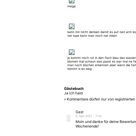
mega
kann mir nicht denken damit es auf nen arm k
ner lupe kann man noch net inken
ja kommt noch rot in den fisch blau das wasser
blumen mal schaun was passt es war mal ne f
man noch bischen erkennen aber wenn die far
kommt is es weg
Gästebuch
Ja ich hald
» Kommentare dürfen nur von registrierte
Gast
6. Mai 2011 - 7:10
Moin und danke für deine Bewertu
Wochenende!