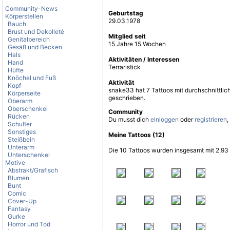
Community-News
Geburtstag
Körperstellen
29.03.1978
Bauch
Brust und Dekolleté
Mitglied seit
Genitalbereich
15 Jahre 15 Wochen
Gesäß und Becken
Hals
Aktivitäten / Interessen
Hand
Terraristick
Hüfte
Knöchel und Fuß
Aktivität
Kopf
snake33 hat 7 Tattoos mit durchschnittli
Körperseite
geschrieben.
Oberarm
Oberschenkel
Community
Rücken
Du musst dich
einloggen
oder
registrieren
,
Schulter
Sonstiges
Meine Tattoos (12)
Steißbein
Unterarm
Die 10 Tattoos wurden insgesamt mit 2,93
Unterschenkel
Motive
Abstrakt/Grafisch
Blumen
Bunt
Comic
Cover-Up
Fantasy
Gurke
Horror und Tod