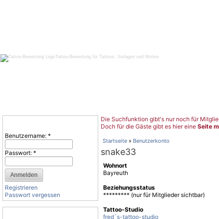
Tattoo-Bewertung für Tattoos, Vorlagen und Motive
Die Suchfunktion gibt's nur noch für Mitglie
Benutzeranmeldung
Doch für die Gäste gibt es hier eine
Seite m
Benutzername:
*
Startseite
»
Benutzerkonto
snake33
Passwort:
*
Wohnort
Bayreuth
Registrieren
Beziehungsstatus
Passwort vergessen
********* (nur für Mitglieder sichtbar)
Tattoo-Studio
Tattoo-Kategorien
fred´s-tattoo-studio