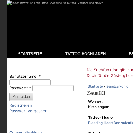
Tattoo-Bewertung für Tattoos, Vorlagen und Motive
STARTSEITE
TATTOO HOCHLADEN
B
Benutzeranmeldung
Die Suchfunktion gibt's n
Doch für die Gäste gibt 
Benutzername:
*
Startseite
»
Benutzerkonto
Passwort:
*
Zeus83
Wohnort
Registrieren
Kirchlengern
Passwort vergessen
Tattoo-Studio
Tattoo-Kategorien
Bleeding Heart Bad salzufl
Community-News