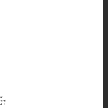
ig!
b und
t !!!