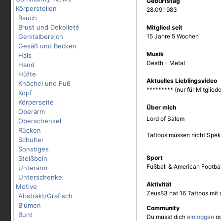
Geburtstag
Körperstellen
28.09.1983
Bauch
Brust und Dekolleté
Mitglied seit
Genitalbereich
15 Jahre 5 Wochen
Gesäß und Becken
Musik
Hals
Death - Metal
Hand
Hüfte
Aktuelles Lieblingsvideo
Knöchel und Fuß
********* (nur für Mitgliede
Kopf
Körperseite
Über mich
Oberarm
Lord of Salem
Oberschenkel
Rücken
Tattoos müssen nicht Spek
Schulter
Sonstiges
Sport
Steißbein
Fußball & American Footbal
Unterarm
Unterschenkel
Aktivität
Motive
Zeus83 hat 16 Tattoos mit
Abstrakt/Grafisch
Blumen
Community
Bunt
Du musst dich
einloggen
o