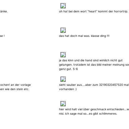
ränke.
oh ha! bei dem wort "heart" kommt der horrortrip.
se !
das hat doch mal was. klasse ding !!!
ja das kinn und die hand sind wirklich nicht gut
gelungen. trotzdem ist das bild meiner meinung so
ganz gut. 5-6
tochen! an der vorlage
sieht sauber aus....aber zum 32190320457520 mal
nen wie den stein etc.
vorhanden :)
hier wird halt viel über geschmack entschieden...w
nisi. ich sage mal so...es gibt schlimmeres.