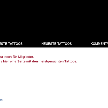
ESTE TATTOOS
NEUESTE TATTOOS
KOMMENT
ur noch für Mitglieder.
es hier eine
Seite mit den meistgesuchten Tattoos
.
en