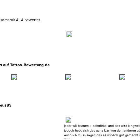
samt mit 4,14 bewertet.
os auf Tattoo-Bewertung.de
Zeus83
jeder will blumen + schnörkel und das wird langweil
jedoch hebt sich das ganz klar von den anderen a
auch ich muss sagen das es wirklich gut gemacht is
TOP.