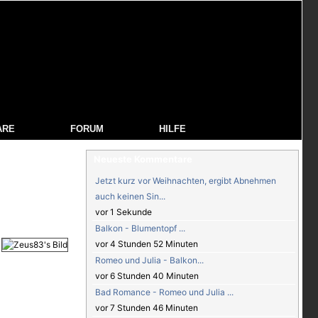
ARE
FORUM
HILFE
Neueste Kommentare
Jetzt kurz vor Weihnachten, ergibt Abnehmen
auch keinen Sin...
vor 1 Sekunde
Balkon - Blumentopf ...
vor 4 Stunden 52 Minuten
Romeo und Julia - Balkon...
vor 6 Stunden 40 Minuten
Bad Romance - Romeo und Julia ...
vor 7 Stunden 46 Minuten