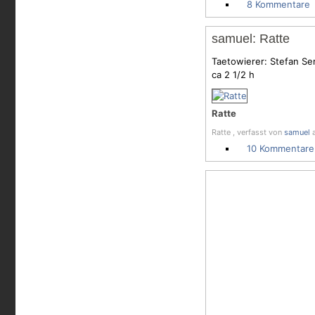
8 Kommentare
samuel: Ratte
Taetowierer: Stefan Se
ca 2 1/2 h
Ratte
Ratte , verfasst von
samuel
a
10 Kommentare