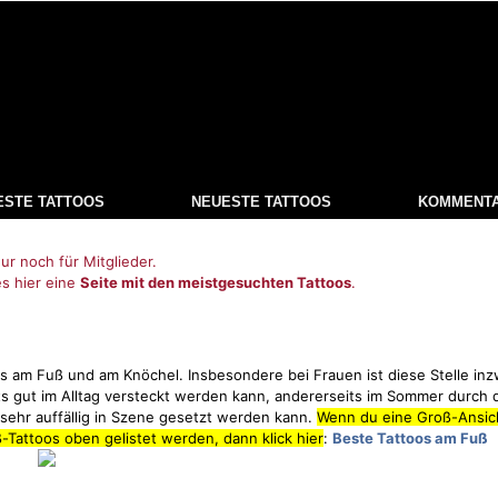
ESTE TATTOOS
NEUESTE TATTOOS
KOMMENT
ur noch für Mitglieder.
es hier eine
Seite mit den meistgesuchten Tattoos
.
oos am Fuß und am Knöchel. Insbesondere bei Frauen ist diese Stelle in
eits gut im Alltag versteckt werden kann, andererseits im Sommer durch
s sehr auffällig in Szene gesetzt werden kann.
Wenn du eine Groß-Ansich
ß-Tattoos oben gelistet werden, dann klick hier
:
Beste Tattoos am Fuß