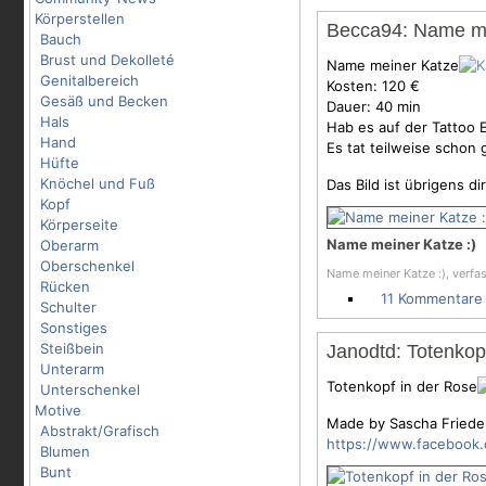
Körperstellen
Becca94: Name me
Bauch
Brust und Dekolleté
Name meiner Katze
Genitalbereich
Kosten: 120 €
Gesäß und Becken
Dauer: 40 min
Hals
Hab es auf der Tattoo E
Hand
Es tat teilweise schon
Hüfte
Knöchel und Fuß
Das Bild ist übrigens
Kopf
Körperseite
Name meiner Katze :)
Oberarm
Oberschenkel
Name meiner Katze :), verfa
Rücken
11 Kommentare
Schulter
Sonstiges
Steißbein
Janodtd: Totenkop
Unterarm
Totenkopf in der Rose
Unterschenkel
Motive
Made by Sascha Friede
Abstrakt/Grafisch
https://www.facebook.c
Blumen
Bunt