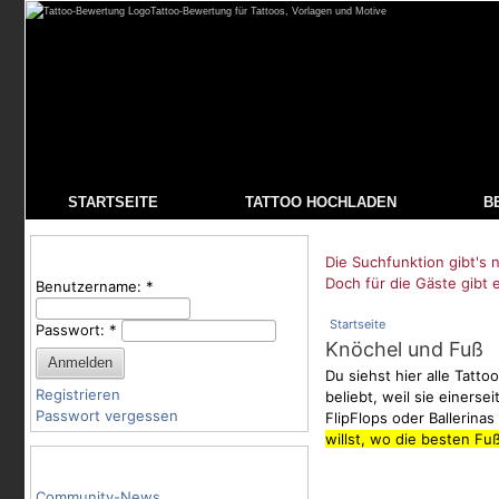
Tattoo-Bewertung für Tattoos, Vorlagen und Motive
STARTSEITE
TATTOO HOCHLADEN
B
Benutzeranmeldung
Die Suchfunktion gibt's n
Doch für die Gäste gibt 
Benutzername:
*
Startseite
Passwort:
*
Knöchel und Fuß
Du siehst hier alle Tatt
Registrieren
beliebt, weil sie einers
Passwort vergessen
FlipFlops oder Ballerina
willst, wo die besten Fu
Tattoo-Kategorien
Community-News