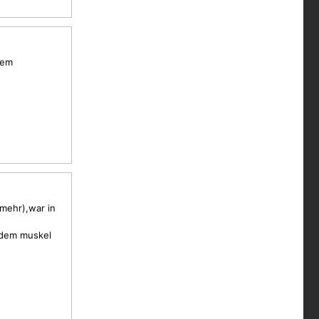
dem
 mehr),war in
 dem muskel