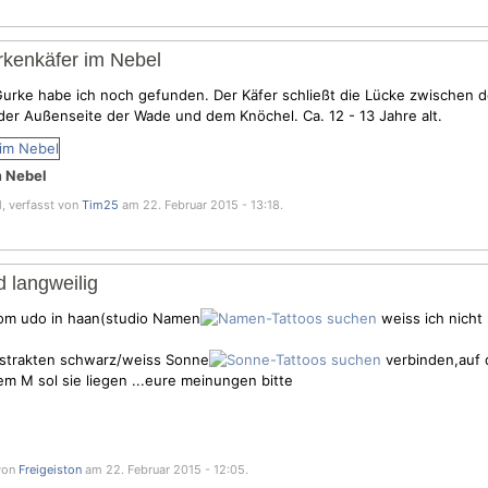
e
rkenkäfer im Nebel
e Gurke habe ich noch gefunden. Der Käfer schließt die Lücke zwischen 
der Außenseite der Wade und dem Knöchel. Ca. 12 - 13 Jahre alt.
m Nebel
l, verfasst von
Tim25
am 22. Februar 2015 - 13:18.
e
d langweilig
vom udo in haan(studio Namen
weiss ich nicht
abstrakten schwarz/weiss Sonne
verbinden,auf
m M sol sie liegen ...eure meinungen bitte
 von
Freigeiston
am 22. Februar 2015 - 12:05.