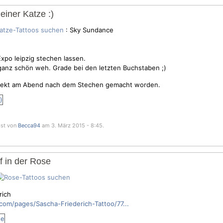
iner Katze :)
: Sky Sundance
xpo leipzig stechen lassen.
 ganz schön weh. Grade bei den letzten Buchstaben ;)
 direkt am Abend nach dem Stechen gemacht worden.
sst von
Becca94
am 3. März 2015 - 8:45.
f in der Rose
rich
om/pages/Sascha-Friederich-Tattoo/77...