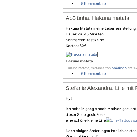
5 Kommentare
Abölünha: Hakuna matata
Hakuna Matata meine Lebenseinstellung n
Dauer: ca. 45 Minuten
Schmerzen: fast keine
Kosten: 60€
Hakuna matata
Hakuna matata, verfasst von
Abölünha
am 16.
6 Kommentare
Stefanie Alexandra: Lilie mit
Hy!
Ich habe in google nach Motiven gesucht f
dieser Seite gestoßen -
eine schöne kleine Lilie
Nach einigen Änderungen hab ich es stech
Was sagt ihr dazu?