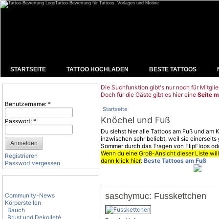
Tattoo-Bewertung für Tattoos, Vorlagen und Motive
STARTSEITE
TATTOO HOCHLADEN
BESTE TATTOOS
Die Suchfunktion gibt's nur noch für Mitglie
Benutzeranmeldung
Doch für die Gäste gibt es hier eine
Seite m
Benutzername:
*
Startseite
Knöchel und Fuß
Passwort:
*
Du siehst hier alle Tattoos am Fuß und am K
inzwischen sehr beliebt, weil sie einerseits
Sommer durch das Tragen von FlipFlops oder
Wenn du eine Groß-Ansicht dieser Liste wil
Registrieren
dann klick hier
:
Beste Tattoos am Fuß
Passwort vergessen
Tattoo-Kategorien
saschymuc: Fusskettchen
Community-News
Körperstellen
Bauch
Brust und Dekolleté