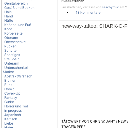
Fusskettchen
Genitalbereich
Fusskettchen, verfasst von
saschymuc
am 27
Gesäß und Becken
Hals
18 Kommentare
Hand
Hüfte
Knöchel und Fuß
new-way-tattoo: SHARK-O-
Kopf
Körperseite
Oberarm
Oberschenkel
Rücken
Schulter
Sonstiges
Steißbein
Unterarm
Unterschenkel
Motive
Abstrakt/Grafisch
Blumen
Bunt
Comic
Cover-Up
Fantasy
Gurke
Horror und Tod
in progress
Japanisch
Keltisch
TÄTOWIERT VON CHRIS W. JANY / NEW 
Liebe
TRÄGER: PEPE
Natur