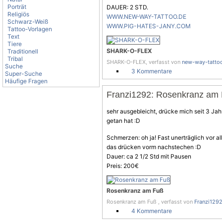
Porträt
DAUER: 2 STD.
Religiös
WWW.NEW-WAY-TATTOO.DE
Schwarz-Weiß
WWW.PIG-HATES-JANY.COM
Tattoo-Vorlagen
Text
Tiere
SHARK-O-FLEX
Traditionell
Tribal
SHARK-O-FLEX, verfasst von
new-way-tatto
Suche
3 Kommentare
Super-Suche
Häufige Fragen
Franzi1292: Rosenkranz am
sehr ausgebleicht, drücke mich seit 3 Ja
getan hat :D
Schmerzen: oh ja! Fast unerträglich vor 
das drücken vorm nachstechen :D
Dauer: ca 2 1/2 Std mit Pausen
Preis: 200€
Rosenkranz am Fuß
Rosenkranz am Fuß , verfasst von
Franzi129
4 Kommentare