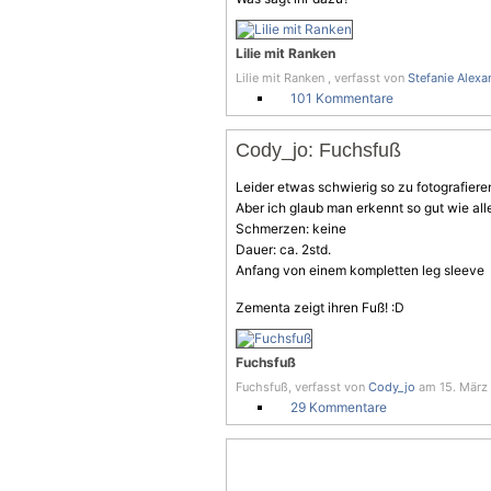
Lilie mit Ranken
Lilie mit Ranken , verfasst von
Stefanie Alexa
101 Kommentare
Cody_jo: Fuchsfuß
Leider etwas schwierig so zu fotografieren
Aber ich glaub man erkennt so gut wie all
Schmerzen: keine
Dauer: ca. 2std.
Anfang von einem kompletten leg sleeve
Zementa zeigt ihren Fuß! :D
Fuchsfuß
Fuchsfuß, verfasst von
Cody_jo
am 15. März 
29 Kommentare