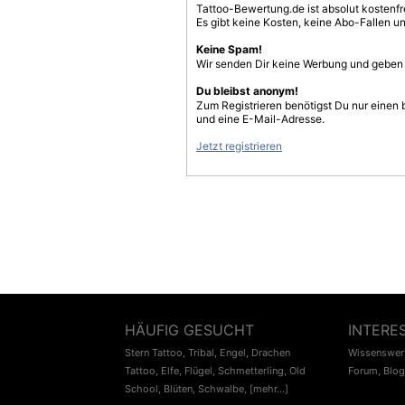
Tattoo-Bewertung.de ist absolut kostenf
Es gibt keine Kosten, keine Abo-Fallen u
Keine Spam!
Wir senden Dir keine Werbung und geben D
Du bleibst anonym!
Zum Registrieren benötigst Du nur einen
und eine E-Mail-Adresse.
Jetzt registrieren
HÄUFIG GESUCHT
INTERE
Stern Tattoo
,
Tribal
,
Engel
,
Drachen
Wissenswert
Tattoo
,
Elfe
,
Flügel
,
Schmetterling
,
Old
Forum
,
Blog
School
,
Blüten
,
Schwalbe
,
[mehr...]