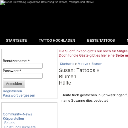
Tattoo-Bewertung für Tattoos, Vorlagen und Motive
STARTSEITE
TATTOO HOCHLADEN
BESTE TATTOOS
Die Suchfunktion gibt's nur noch für Mitglie
Benutzeranmeldung
Doch für die Gäste gibt es hier eine
Seite m
Benutzername:
*
Startseite
»
Motive
»
Blumen
: Tattoos »
Susan
Passwort:
*
Blumen
Hüfte
Registrieren
Heute frich gestochen in Schwetzingen für
Passwort vergessen
name Susanne dies bedeutet
Tattoo-Kategorien
Community-News
Körperstellen
Bauch
Brust und Dekolleté