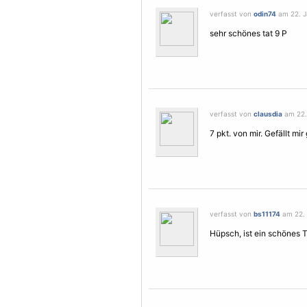
verfasst von
odin74
am 22. J
sehr schönes tat 9 P
verfasst von
clausdia
am 22.
7 pkt. von mir. Gefällt mir 
verfasst von
bs11174
am 22. 
Hüpsch, ist ein schönes T