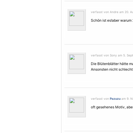
verfasst von Andre am 20. Au
Schön ist es!aber warum 
verfasst von Sony am 5. Sep
Die Blütenblätter hätte m
Ansonsten nicht schlecht.
verfasst von
Pazuzu
am 9. N
oft gesehenes Motiv, aber