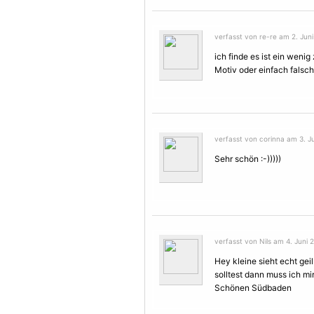
verfasst von re-re am 2. Juni
ich finde es ist ein wen
Motiv
oder einfach falsch
verfasst von corinna am 3. Ju
Sehr schön :-)))))
verfasst von Nils am 4. Juni 
Hey kleine sieht echt ge
solltest dann muss ich m
Schönen Südbaden