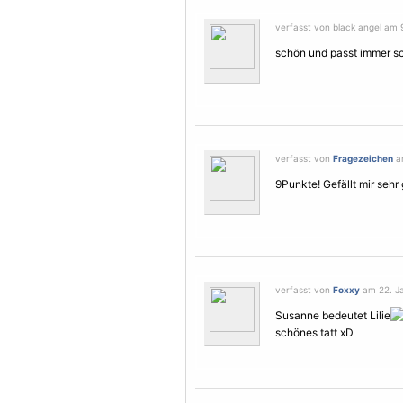
verfasst von black angel am
schön und passt immer s
verfasst von
Fragezeichen
am
9Punkte! Gefällt mir sehr 
verfasst von
Foxxy
am 22. Ja
Susanne bedeutet Lilie
schönes tatt xD