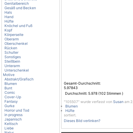
Genitalbereich
Gesäß und Becken
Hals
Hand
Hüfte
Knöchel und Fuß
Kopf
Körperseite
Oberarm
Oberschenkel
Rücken
Schulter
Sonstiges
Steißbein
Unterarm
Unterschenkel
Motive
Abstrakt/Grafisch
Gesamt-Durchschnitt:
Blumen
5.97843
Bunt
Comic
Durchschnitt:
5.978
(
102
Stimmen )
Cover-Up
Fantasy
"105507" wurde verfasst von
Susan
am 2.
Gurke
Blumen
Horror und Tod
Hüfte
in progress
sortiert.
Japanisch
Dieses Bild verlinken?
Keltisch
Liebe
Natur