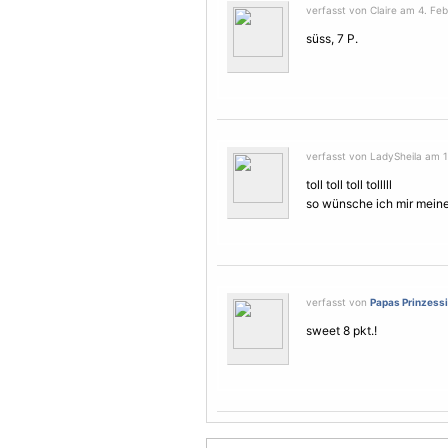
verfasst von Claire am 4. Feb
süss, 7 P.
verfasst von LadySheila am 1
toll toll toll tolllll
so wünsche ich mir mein
verfasst von
Papas Prinzess
sweet 8 pkt.!